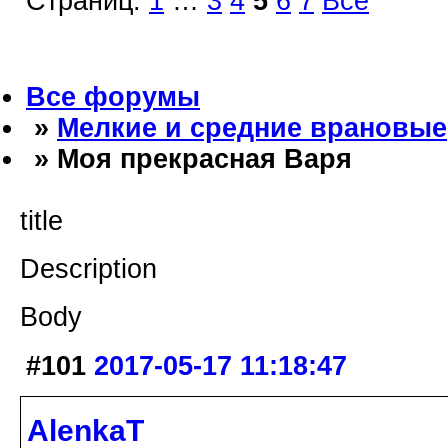
Страниц:
1
…
3
4
5
6
7
Все
Все форумы
»
Мелкие и средние врановые
» Моя прекрасная Варя
title
Description
Body
#101
2017-05-17 11:18:47
AlenkaT