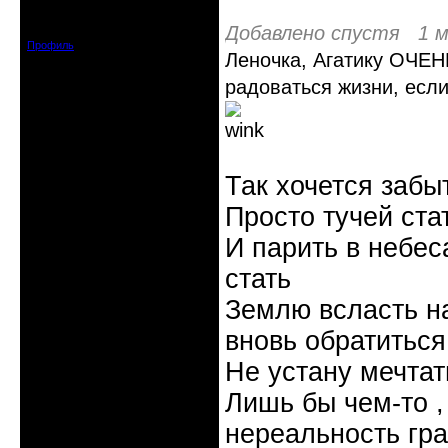
Откуда: Киев
Зарегистрирован: 2016-06-28
Сообщений: 3222
Добавлено спустя 1 м
Профиль
Леночка, Агатику ОЧЕН
радоваться жизни, есл
Так хочется забы
Просто тучей ста
И парить в небес
стать
Землю всласть на
вновь обратиться
Не устану мечтать
Лишь бы чем-то , 
нереальность гр