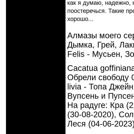
как я думаю, надежно, 
поостеречься. Такие пр
хорошо...
Алмазы моего сер
Дымка, Грей, Лаки
Felis - Мусьен, З
Cacatua goffinia
Обрели свободу 0
livia - Топа Джей
Вупсень и Пупсен
На радуге: Кра (2
(30-08-2020), Сол
Леся (04-06-2023