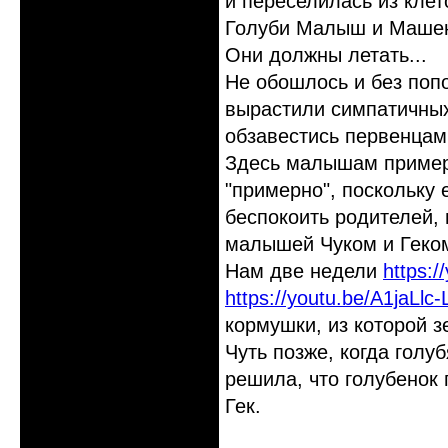
и переселилась из кле
Голуби Малыш и Машень
Они должны летать...
Не обошлось и без поп
вырастили симпатичных 
обзавестись первенцами
Здесь малышам пример
"примерно", поскольку 
беспокоить родителей,
малышей Чуком и Геко
Нам две недели
https:
https://youtu.be/A1jaLlc
кормушки, из которой з
Чуть позже, когда голу
решила, что голубенок 
Гек.