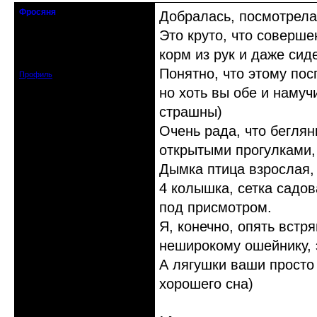
Фросяня
Добралась, посмотрела
Moderators
Это круто, что соверше
Откуда: С-Петербург
корм из рук и даже сиде
Зарегистрирован: 2012-06-20
Сообщений: 4578
Понятно, что этому по
Профиль
но хоть вы обе и намучи
страшны)
Очень рада, что беглян
открытыми прогулками,
Дымка птица взрослая, 
4 колышка, сетка садов
под присмотром.
Я, конечно, опять встр
неширокому ошейнику, 
А лягушки ваши просто
хорошего сна)