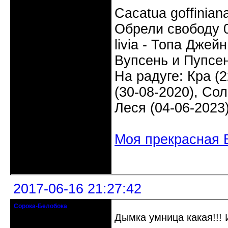
Cacatua goffinia
Обрели свободу 0
livia - Топа Джей
Вупсень и Пупсен
На радуге: Кра (2
(30-08-2020), Сол
Леся (04-06-2023
Моя прекрасная 
Неактивен
2017-06-16 21:27:42
Сорока-Белобока
Действительный член клуба
Дымка умница какая!!! 