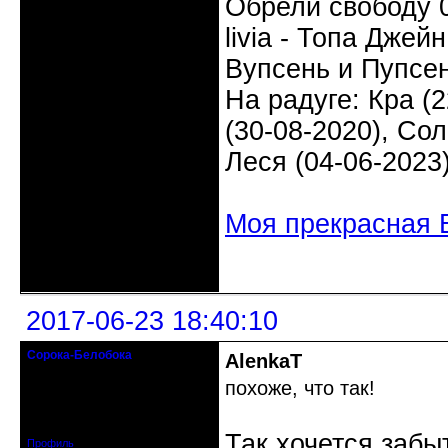
Обрели свободу 0
livia - Топа Джей
Вупсень и Пупсен
На радуге: Кра (2
(30-08-2020), Сол
Леся (04-06-2023
Моя прекрасная 
Неактивен
2017-06-23 18:40:10
Сорока-Белобока
AlenkaT
Действительный член клуба
похоже, что так!
Откуда: Киев
Зарегистрирован: 2016-06-28
Сообщений: 3222
Так хочется забы
Профиль