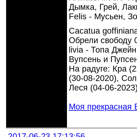
Дымка, Грей, Лаки
Felis - Мусьен, З
Cacatua goffinia
Обрели свободу 0
livia - Топа Джей
Вупсень и Пупсен
На радуге: Кра (2
(30-08-2020), Сол
Леся (04-06-2023
Моя прекрасная 
Неактивен
2017-06-23 17:13:56