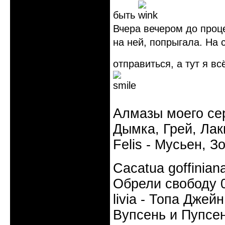
быть
Вчера вечером до проц
на ней, попрыгала. На 
отправиться, а тут я в
Алмазы моего сер
Дымка, Грей, Лаки
Felis - Мусьен, З
Cacatua goffinia
Обрели свободу 0
livia - Топа Джей
Вупсень и Пупсен