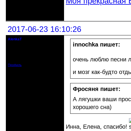
Моя прекрасная 
Неактивен
2017-06-23 16:10:26
AlenkaT
кандидат в члены клуба
innochka пишет:
Откуда: Москва
Зарегистрирован: 2016-05-22
очень люблю песни л
Сообщений: 295
Профиль
и мозг как-будто от
Фросяня пишет:
А лягушки ваши прос
хорошего сна)
Инна, Елена, спасибо!