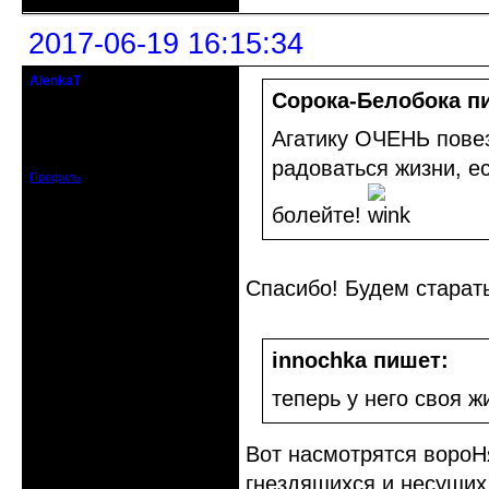
2017-06-19 16:15:34
AlenkaT
кандидат в члены клуба
Сорока-Белобока п
Откуда: Москва
Агатику ОЧЕНЬ повез
Зарегистрирован: 2016-05-22
Сообщений: 295
радоваться жизни, е
Профиль
болейте!
Спасибо! Будем старат
innochka пишет:
теперь у него своя ж
Вот насмотрятся вороН
гнездящихся и несущих