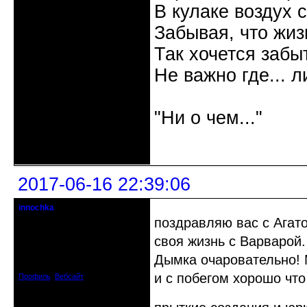
В кулаке воздух 
Забывая, что жизн
Так хочется забыт
Не важно где... л
Галина
"Ни о чем..."
Неактивен
2017-06-16 22:39:06
innochka
Moderator
поздравляю вас с Агат
своя жизнь с Варварой.
Откуда: Днепродзержинск
Днепропетровск
Зарегистрирован: 2012-07-12
Дымка очаровательно! 
Сообщений: 12909
и с побегом хорошо что
Профиль
Вебсайт