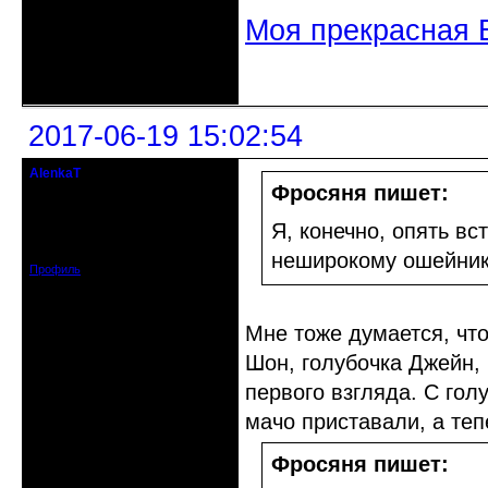
Моя прекрасная 
Неактивен
2017-06-19 15:02:54
AlenkaT
кандидат в члены клуба
Фросяня пишет:
Откуда: Москва
Я, конечно, опять в
Зарегистрирован: 2016-05-22
Сообщений: 295
неширокому ошейнику
Профиль
Мне тоже думается, чт
Шон, голубочка Джейн,
первого взгляда. С гол
мачо приставали, а теп
Фросяня пишет: