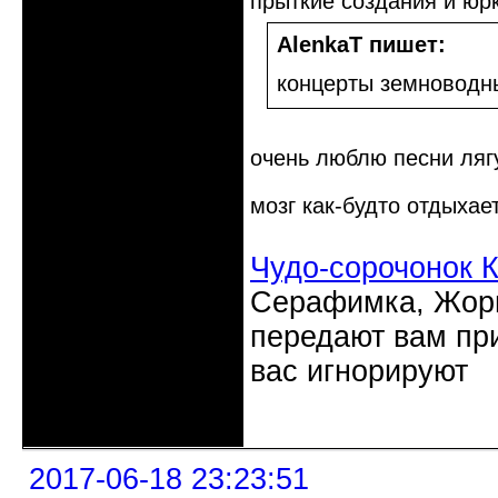
прыткие создания и юрк
AlenkaT пишет:
концерты земноводн
очень люблю песни ляг
мозг как-будто отдыхае
Чудо-сорочонок 
Серафимка, Жорик
передают вам при
вас игнорируют
Неактивен
2017-06-18 23:23:51