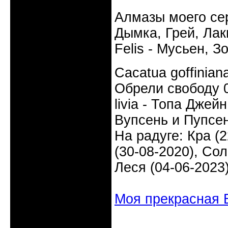
Алмазы моего сер
Дымка, Грей, Лаки
Felis - Мусьен, З
Cacatua goffinia
Обрели свободу 0
livia - Топа Джей
Вупсень и Пупсен
На радуге: Кра (2
(30-08-2020), Сол
Леся (04-06-2023
Моя прекрасная 
Неактивен