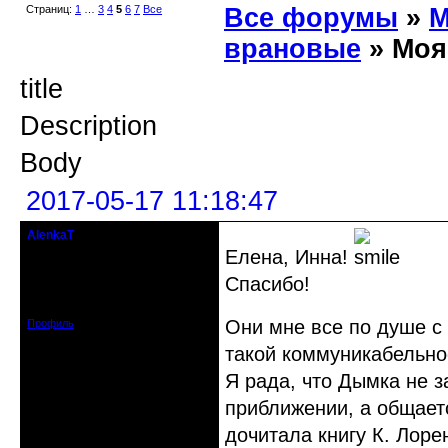
Страниц:
1
…
3
4
5
6
7
Все
Все форумы
»
М
врановые
» Моя
title
Description
Body
2017-05-17 11:18:47
AlenkaT
кандидат в члены клуба
Елена, Инна!
Спасибо!
Откуда: Москва
Зарегистрирован: 2016-05-22
Сообщений: 295
Они мне все по душе с
Профиль
такой коммуникабельнос
Я рада, что Дымка не з
приближении, а общаетс
дочитала книгу К. Лоре