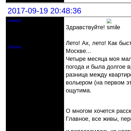
2017-09-19 20:48:36
AlenkaT
кандидат в члены клуба
Здравствуйте!
Откуда: Москва
Зарегистрирован: 2016-05-22
Сообщений: 295
Лето! Ах, лето! Как бы
Профиль
Москве...
Четыре месяца моя мал
погода и была долгое 
разница между квартиро
вольером (на первом э
ощутима.
О многом хочется расс
Главное, все живы, пер