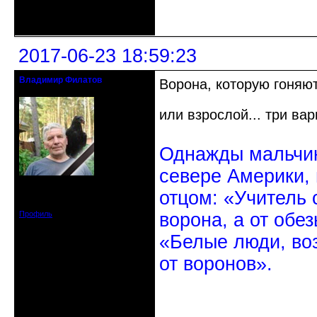
Неактивен
2017-06-23 18:59:23
Владимир Филатов
Ворона, которую гоняют
24.08.1952 - 09.11.2019 R.I.P.
или взрослой... три ва
Однажды мальчик
севере Америки,
Откуда: Санкт-Петербург
отцом: «Учитель 
Зарегистрирован: 2010-10-20
Сообщений: 20570
Профиль
ворона, а от обе
«Белые люди, во
от воронов».