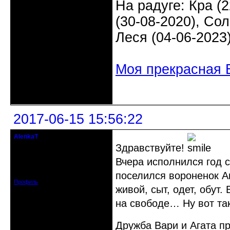
На радуге: Кра (2
(30-08-2020), Сол
Леся (04-06-2023
Моя прекрасная 
Неактивен
2017-06-15 15:56:22
AlenkaT
кандидат в члены клуба
Здравствуйте!
Вчера исполнился год с
Откуда: Москва
Зарегистрирован: 2016-05-22
Сообщений: 295
поселился вороненок А
Профиль
живой, сыт, одет, обут.
на свободе… Ну вот та
Дружба Вари и Агата 