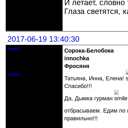
И летает, словно 
Глаза светятся, к
Неактивен
2017-06-19 13:40:30
AlenkaT
Сорока-Белобока
кандидат в члены клуба
innochka
Откуда: Москва
Фросяня
Зарегистрирован: 2016-05-22
Сообщений: 295
Профиль
Татьяна, Инна, Елена!
Спасибо!!!
Да, Дымка гурман
отбрасываем. Едим по 
правильно!!!