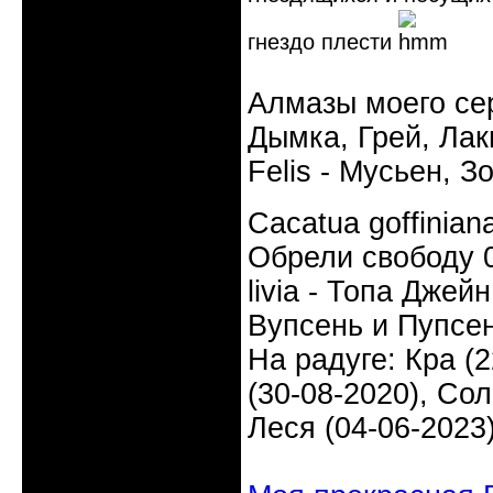
гнездо плести
Алмазы моего сер
Дымка, Грей, Лаки
Felis - Мусьен, З
Cacatua goffinia
Обрели свободу 0
livia - Топа Джей
Вупсень и Пупсен
На радуге: Кра (2
(30-08-2020), Сол
Леся (04-06-2023