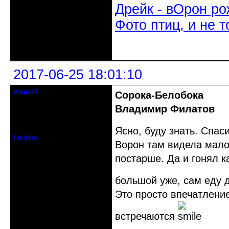
Дрейк - вОрон ро
Фото птиц, и не т
Неактивен
2017-06-25 18:01:10
AlenkaT
Сорока-Белобока
кандидат в члены клуба
Владимир Филатов
Откуда: Москва
Зарегистрирован: 2016-05-22
Сообщений: 295
Ясно, буду знать. Спас
Профиль
Ворон там видела мало,
постарше. Да и гонял к
большой уже, сам еду 
Это просто впечатлени
встречаются