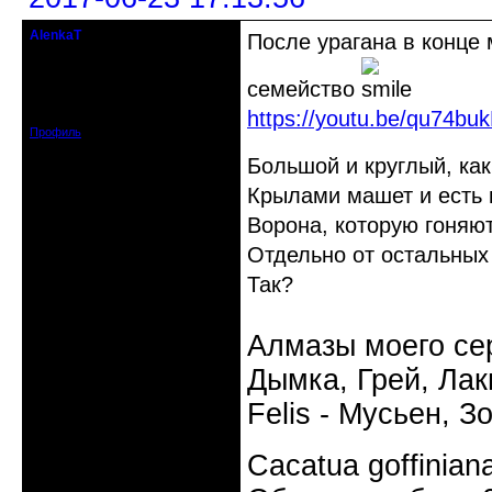
AlenkaT
После урагана в конце 
кандидат в члены клуба
семейство
Откуда: Москва
Зарегистрирован: 2016-05-22
Сообщений: 295
https://youtu.be/qu74bu
Профиль
Большой и круглый, ка
Крылами машет и есть п
Ворона, которую гоняют
Отдельно от остальных
Так?
Алмазы моего сер
Дымка, Грей, Лаки
Felis - Мусьен, З
Cacatua goffinia