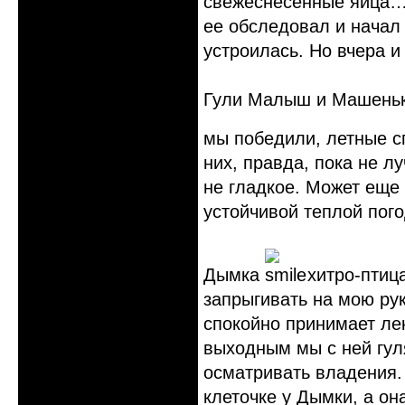
свежеснесенные яйца… 
ее обследовал и начал 
устроилась. Но вчера 
Гули Малыш и Машенька
мы победили, летные с
них, правда, пока не 
не гладкое. Может еще
устойчивой теплой пого
Дымка
хитро-птиц
запрыгивать на мою рук
спокойно принимает ле
выходным мы с ней гуля
осматривать владения.
клеточке у Дымки, а он