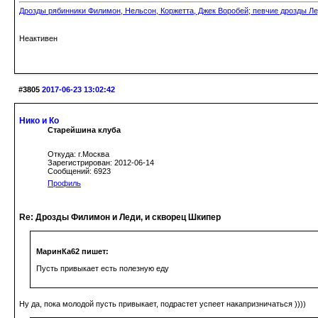
Дрозды рябинники Филимон, Нельсон, Коржетта, Джек Воробей; певчие дрозды Ле
Неактивен
#3805
2017-06-23 13:02:42
Нико и Ко
Старейшина клуба
Откуда: г.Москва
Зарегистрирован: 2012-06-14
Сообщений: 6923
Профиль
Re: Дрозды Филимон и Леди, и скворец Шкипер
МаринКа62 пишет:
Пусть привыкает есть полезную еду
Ну да, пока молодой пусть привыкает, подрастет успеет накапризничаться ))))