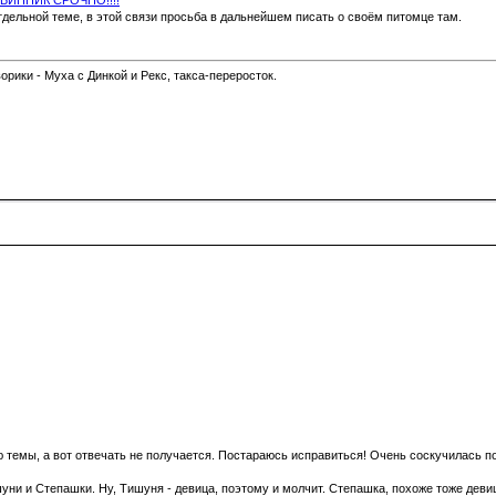
тдельной теме, в этой связи просьба в дальнейшем писать о своём питомце там.
ворики - Муха с Динкой и Рекс, такса-переросток.
 темы, а вот отвечать не получается. Постараюсь исправиться! Очень соскучилась 
уни и Степашки. Ну, Тишуня - девица, поэтому и молчит. Степашка, похоже тоже девиц