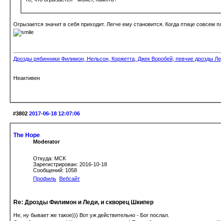
Огрызается значит в себя приходит. Легче ему становится. Когда птице совсем пл
Дрозды рябинники Филимон, Нельсон, Коржетта, Джек Воробей; певчие дрозды Ле
Неактивен
#3802
2017-06-18 12:07:06
The Hope
Moderator
Откуда: МСК
Зарегистрирован: 2016-10-18
Сообщений: 1058
Профиль
Вебсайт
Re: Дрозды Филимон и Леди, и скворец Шкипер
Не, ну бывает же такое))) Вот уж действительно - Бог послал.