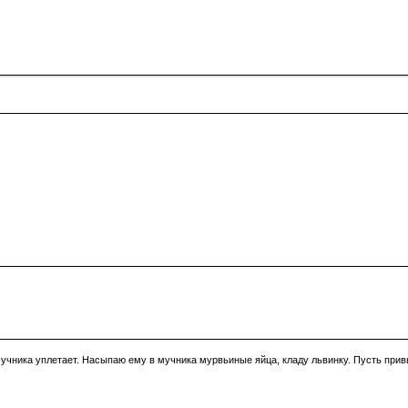
учника уплетает. Насыпаю ему в мучника мурвьиные яйца, кладу львинку. Пусть привы