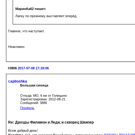
МаринКа62 пишет:
Лапку по-прежнему выставляет вперёд.
Главное, что наступает.
Неактивен
#3806
2017-07-08 17:18:06
capitoshka
Большая синица
Откуда: МО, 6 км от Голицыно
Зарегистрирован: 2012-08-21
Сообщений: 3886
Профиль
Re: Дрозды Филимон и Леди, и скворец Шкипер
Всем добрый день!
Sunshine
, всё, что касается Вашей птицы, перенесено сюда:
ПТЕНЕЦ ДРОЗД РЯ