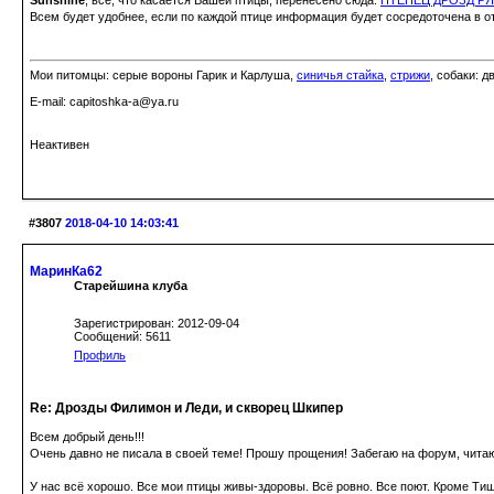
Всем будет удобнее, если по каждой птице информация будет сосредоточена в о
Мои питомцы: серые вороны Гарик и Карлуша,
синичья стайка
,
стрижи
, собаки: д
Е-mail: capitoshka-a@ya.ru
Неактивен
#3807
2018-04-10 14:03:41
МаринКа62
Старейшина клуба
Зарегистрирован: 2012-09-04
Сообщений: 5611
Профиль
Re: Дрозды Филимон и Леди, и скворец Шкипер
Всем добрый день!!!
Очень давно не писала в своей теме! Прошу прощения! Забегаю на форум, читаю
У нас всё хорошо. Все мои птицы живы-здоровы. Всё ровно. Все поют. Кроме Тиш