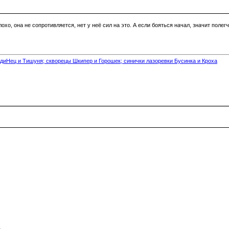
охо, она не сопротивляется, нет у неё сил на это. А если бояться начал, значит полег
диНец и Тишуня; скворецы Шкипер и Горошек; синички лазоревки Бусинка и Кроха