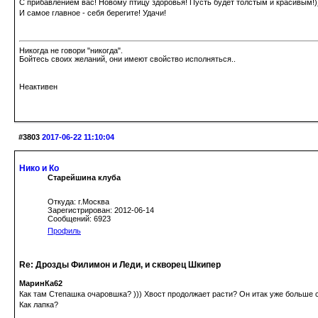
С прибавлением вас! Новому птицу здоровья! Пусть будет толстым и красивым!)
И самое главное - себя берегите! Удачи!
Никогда не говори "никогда".
Бойтесь своих желаний, они имеют свойство исполняться..
Неактивен
#3803
2017-06-22 11:10:04
Нико и Ко
Старейшина клуба
Откуда: г.Москва
Зарегистрирован: 2012-06-14
Сообщений: 6923
Профиль
Re: Дрозды Филимон и Леди, и скворец Шкипер
МаринКа62
Как там Степашка очаровшка? ))) Хвост продолжает расти? Он итак уже больше с
Как лапка?