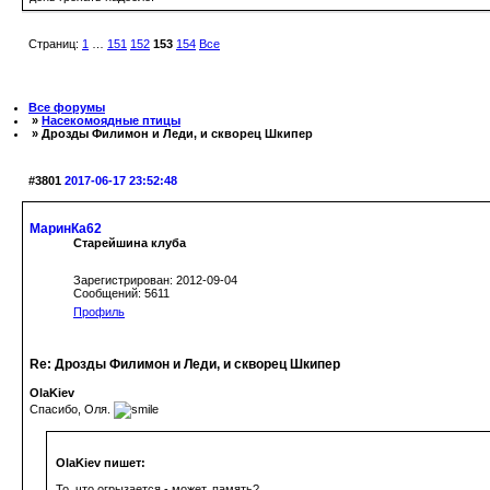
Страниц:
1
…
151
152
153
154
Все
Все форумы
»
Насекомоядные птицы
» Дрозды Филимон и Леди, и скворец Шкипер
#3801
2017-06-17 23:52:48
МаринКа62
Старейшина клуба
Зарегистрирован: 2012-09-04
Сообщений: 5611
Профиль
Re: Дрозды Филимон и Леди, и скворец Шкипер
OlaKiev
Спасибо, Оля.
OlaKiev пишет:
То, что огрызается - может, память?