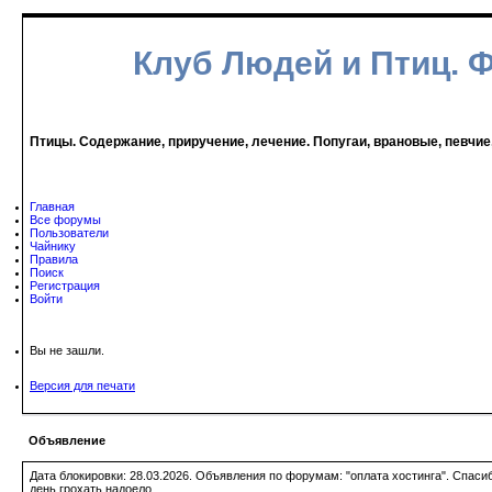
Клуб Людей и Птиц. 
Птицы. Содержание, приручение, лечение. Попугаи, врановые, певчие
Главная
Все форумы
Пользователи
Чайнику
Правила
Поиск
Регистрация
Войти
Вы не зашли.
Версия для печати
Объявление
Дата блокировки: 28.03.2026. Объявления по форумам: "оплата хостинга". Спас
день грохать надоело.