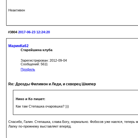
Неактивен
#3804
2017-06-23 12:24:20
МаринКа62
Старейшина клуба
Зарегистрирован: 2012-09-04
Сообщений: 5611
Профиль
Re: Дрозды Филимон и Леди, и скворец Шкипер
Нико и Ко пишет:
Как там Степашка очаровшка? )))
Спасибо, Галин. Степашка, слава Богу, нормально. Фобосов уже наелся, теперь м
Лапку по-прежнему выставляет вперёд.