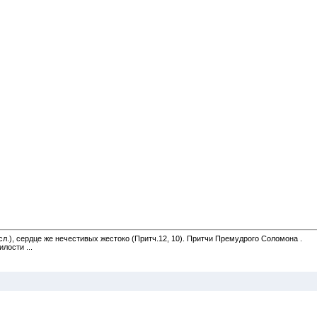
сл.), сердце же нечестивых жестоко (Притч.12, 10). Притчи Премудрого Соломона .
лости ...