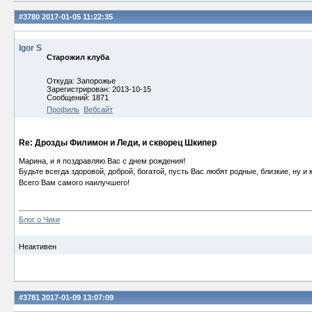
#3780
2017-01-05 11:22:35
Igor S
Старожил клуба
Откуда: Запорожье
Зарегистрирован: 2013-10-15
Сообщений: 1871
Профиль
Вебсайт
Re: Дрозды Филимон и Леди, и скворец Шкипер
Марина, и я поздравляю Вас с днем рождения!
Будьте всегда здоровой, доброй, богатой, пусть Вас любят родные, близкие, ну 
Всего Вам самого наилучшего!
Блог о Чики
Неактивен
#3781
2017-01-09 13:07:09