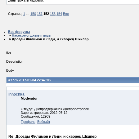
день грохать надоело.
Страниц:
1
…
150
151
152
153
154
Все
Все форумы
»
Насекомоядные птицы
» Дрозды Филимон и Леди, и скворец Шкипер
title
Description
Body
#3776
2017-01-04 22:47:06
innochka
Moderator
Откуда: Днепродзержинск Днепропетровск
Зарегистрирован: 2012-07-12
Сообщений: 12909
Профиль
Вебсайт
Re: Дрозды Филимон и Леди, и скворец Шкипер