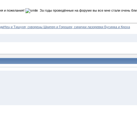
ия и пожелания!
За годы проведённые на форуме вы все мне стали очень близк
диНец и Тишуня; скворецы Шкипер и Горошек; синички лазоревки Бусинка и Кроха