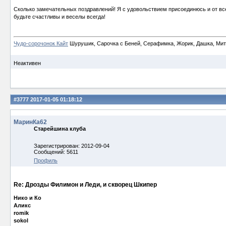
Сколько замечательных поздравлений! Я с удовольствием присоединюсь и от в
будьте счастливы и веселы всегда!
Чудо-сорочонок Кайт
Шурушик, Сарочка с Беней, Серафимка, Жорик, Дашка, Митьк
Неактивен
#3777
2017-01-05 01:18:12
МаринКа62
Старейшина клуба
Зарегистрирован: 2012-09-04
Сообщений: 5611
Профиль
Re: Дрозды Филимон и Леди, и скворец Шкипер
Нико и Ко
Аликс
romik
sokol