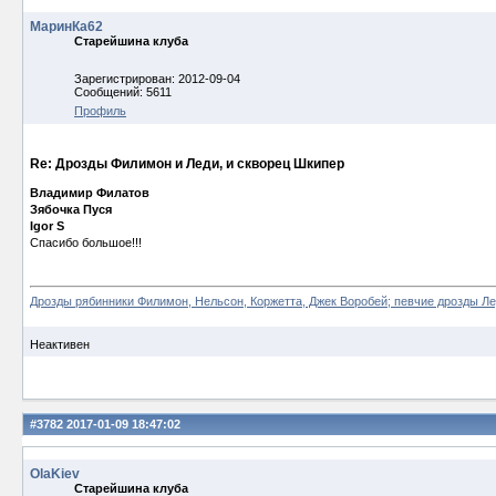
МаринКа62
Старейшина клуба
Зарегистрирован: 2012-09-04
Сообщений: 5611
Профиль
Re: Дрозды Филимон и Леди, и скворец Шкипер
Владимир Филатов
Зябочка Пуся
Igor S
Спасибо большое!!!
Дрозды рябинники Филимон, Нельсон, Коржетта, Джек Воробей; певчие дрозды Ле
Неактивен
#3782
2017-01-09 18:47:02
OlaKiev
Старейшина клуба