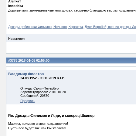
AlenkaT
innochka
Дорогие мои, замечательные мои друзья, сердечно благодарю вас за поздравлен
Дрозды рябинники Филимон, Нельсон, Коржетта, Джек Воробей; певчие дрозды Ле
Неактивен
#3778
2017-01-05 02:56:00
Владимир Филатов
24.08.1952 - 09.11.2019 R.I.P.
Откуда: Санкт-Петербург
Зарегистрирован: 2010-10-20
Сообщений: 20570
Профиль
Re: Дрозды Филимон и Леди, и скворец Шкипер
Марина, примите и мои поздравления!
Пусть все будет так, как Вы желаете!