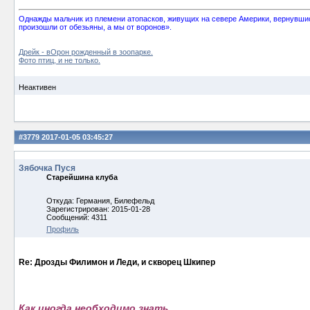
Однажды мальчик из племени атопасков, живущих на севере Америки, вернувшись
произошли от обезьяны, а мы от воронов».
Дрейк - вОрон рожденный в зоопарке.
Фото птиц, и не только.
Неактивен
#3779
2017-01-05 03:45:27
Зябочка Пуся
Старейшина клуба
Откуда: Германия, Билефельд
Зарегистрирован: 2015-01-28
Сообщений: 4311
Профиль
Re: Дрозды Филимон и Леди, и скворец Шкипер
Как иногда необходимо знать