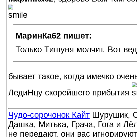
МаринКа62 пишет:
Только Тишуня молчит. Вот вед
бывает такое, когда имечко очен
ЛедиНцу скорейшего прибытия
Чудо-сорочонок Кайт
Шурушик, С
Дашка, Митька, Грача, Гога и Лё
не передают, они вас игнорируют