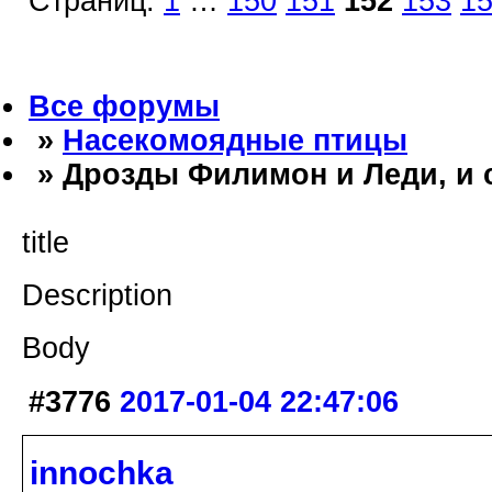
Страниц:
1
…
150
151
152
153
1
Все форумы
»
Насекомоядные птицы
» Дрозды Филимон и Леди, и 
title
Description
Body
#3776
2017-01-04 22:47:06
innochka