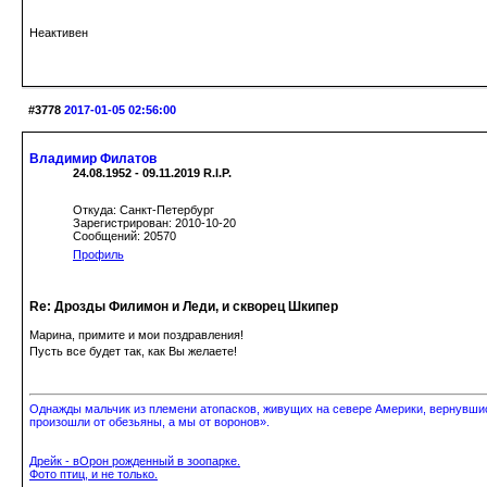
Неактивен
#3778
2017-01-05 02:56:00
Владимир Филатов
24.08.1952 - 09.11.2019 R.I.P.
Откуда: Санкт-Петербург
Зарегистрирован: 2010-10-20
Сообщений: 20570
Профиль
Re: Дрозды Филимон и Леди, и скворец Шкипер
Марина, примите и мои поздравления!
Пусть все будет так, как Вы желаете!
Однажды мальчик из племени атопасков, живущих на севере Америки, вернувшись
произошли от обезьяны, а мы от воронов».
Дрейк - вОрон рожденный в зоопарке.
Фото птиц, и не только.