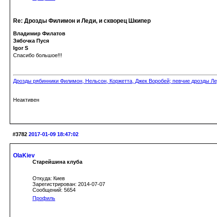
Re: Дрозды Филимон и Леди, и скворец Шкипер
Владимир Филатов
Зябочка Пуся
Igor S
Спасибо большое!!!
Дрозды рябинники Филимон, Нельсон, Коржетта, Джек Воробей; певчие дрозды Ле
Неактивен
#3782
2017-01-09 18:47:02
OlaKiev
Старейшина клуба
Откуда: Киев
Зарегистрирован: 2014-07-07
Сообщений: 5654
Профиль