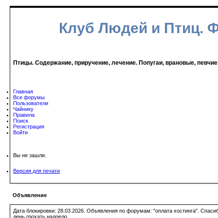
Клуб Людей и Птиц. 
Птицы. Содержание, приручение, лечение. Попугаи, врановые, певчие
Главная
Все форумы
Пользователи
Чайнику
Правила
Поиск
Регистрация
Войти
Вы не зашли.
Версия для печати
Объявление
Дата блокировки: 28.03.2026. Объявления по форумам: "оплата хостинга". Спас
день грохать надоело.