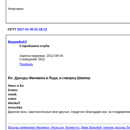
Неактивен
#3777
2017-01-05 01:18:12
МаринКа62
Старейшина клуба
Зарегистрирован: 2012-09-04
Сообщений: 5611
Профиль
Re: Дрозды Филимон и Леди, и скворец Шкипер
Нико и Ко
Аликс
romik
sokol
AlenkaT
innochka
Дорогие мои, замечательные мои друзья, сердечно благодарю вас за поздравлен
Дрозды рябинники Филимон, Нельсон, Коржетта, Джек Воробей; певчие дрозды Ле