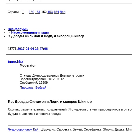
Страниц:
1
…
150
151
152
153
154
Все
Все форумы
»
Насекомоядные птицы
» Дрозды Филимон и Леди, и скворец Шкипер
#3776
2017-01-04 22:47:06
innochka
Moderator
Откуда: Днепродзержинск Днепропетровск
Зарегистрирован: 2012-07-12
Сообщений: 12909
Профиль
Вебсайт
Re: Дрозды Филимон и Леди, и скворец Шкипер
Сколько замечательных поздравлений! Я с удовольствием присоединюсь и от в
будьте счастливы и веселы всегда!
Чудо-сорочонок Кайт
Шурушик, Сарочка с Беней, Серафимка, Жорик, Дашка, Митьк