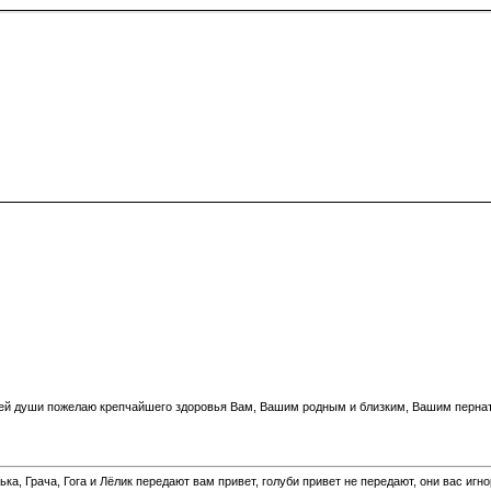
сей души пожелаю крепчайшего здоровья Вам, Вашим родным и близким, Вашим пернат
а, Грача, Гога и Лёлик передают вам привет, голуби привет не передают, они вас игн