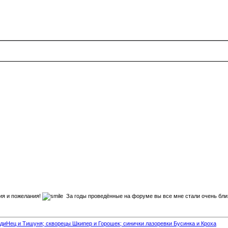
ия и пожелания!
За годы проведённые на форуме вы все мне стали очень близк
диНец и Тишуня; скворецы Шкипер и Горошек; синички лазоревки Бусинка и Кроха