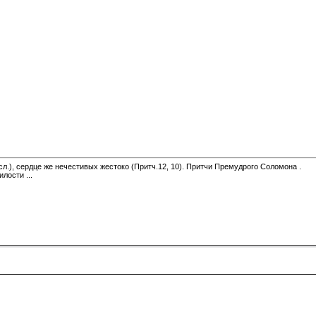
сл.), сердце же нечестивых жестоко (Притч.12, 10). Притчи Премудрого Соломона .
лости ...