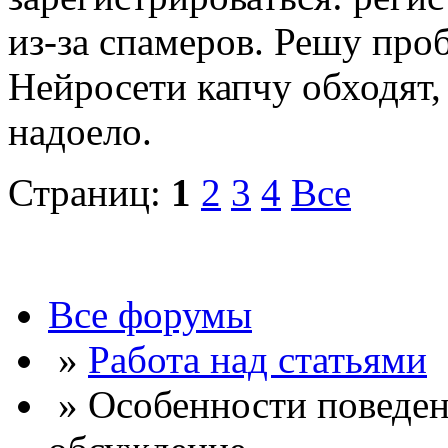
из-за спамеров. Решу про
Нейросети капчу обходят, 
надоело.
Страниц:
1
2
3
4
Все
Все форумы
»
Работа над статьями
» Особенности поведен