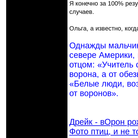
Я конечно за 100% резу
случаев.
Ольга, а известно, ког
Однажды мальчик
севере Америки,
отцом: «Учитель 
ворона, а от обе
«Белые люди, во
от воронов».
Дрейк - вОрон ро
Фото птиц, и не т