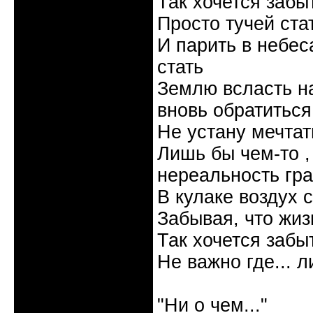
Так хочется забы
Просто тучей ста
И парить в небес
стать
Землю всласть на
вновь обратиться
Не устану мечтать
Лишь бы чем-то , 
нереальность гр
В кулаке воздух 
Забывая, что жизн
Так хочется забыт
Не важно где... л
Галина
"Ни о чем..."