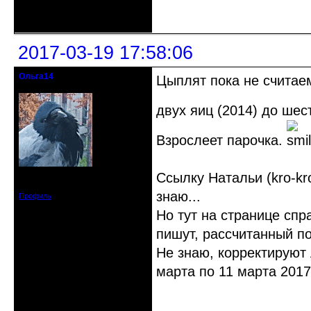
Неактивен
2017-03-19 17:58:06
Ольга14
Цыплят пока не считаем
Действительный член клуба
двух яиц (2014) до шес
Взрослеет парочка.
Ссылку Натальи (kro-kr
Зарегистрирован: 2015-09-30
Сообщений: 8465
знаю...
Профиль
Но тут на странице спра
пишут, рассчитанный п
Не знаю, корректируют 
марта по 11 марта 2017
Неактивен