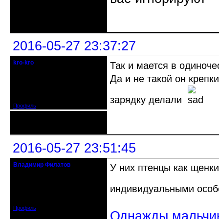
Неактивен
2016-05-27 23:37:27
kro-kro
Так и мается в одиночес
Старожил клуба
Да и не такой он крепк
Откуда: Москва
Зарегистрирован: 2013-09-11
Сообщений: 1999
зарядку делали
Профиль
Неактивен
2016-05-27 23:51:45
Владимир Филатов
У них птенцы как щенки
24.08.1952 - 09.11.2019 R.I.P.
индивидуальными особ
Откуда: Санкт-Петербург
Зарегистрирован: 2010-10-20
Сообщений: 20570
Профиль
Однажды мальчик