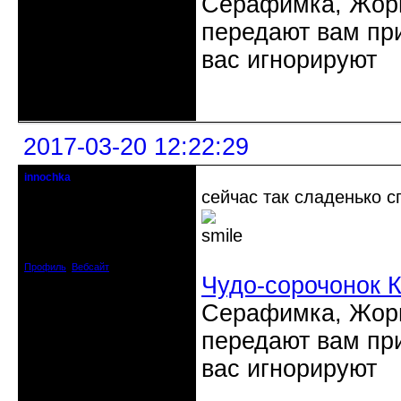
Серафимка, Жорик
передают вам при
вас игнорируют
Неактивен
2017-03-20 12:22:29
innochka
Moderator
сейчас так сладенько 
Откуда: Днепродзержинск
Днепропетровск
Зарегистрирован: 2012-07-12
Сообщений: 12909
Профиль
Вебсайт
Чудо-сорочонок 
Серафимка, Жорик
передают вам при
вас игнорируют