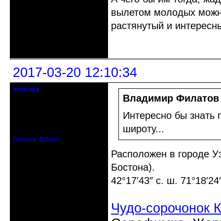
вылетом молодых можн
растянутый и интересны
Неактивен
2017-03-20 12:10:34
innochka
Moderator
Владимир Филатов
Откуда: Днепродзержинск
Интересно бы знать 
Днепропетровск
Зарегистрирован: 2012-07-12
широту...
Сообщений: 12909
Профиль
Вебсайт
Расположен в городе Уэ
Бостона).
42°17′43″ с. ш. 71°18′24″
Чудо-сорочонок 