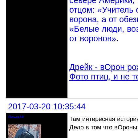
севере Америки,
отцом: «Учитель 
ворона, а от обе
«Белые люди, во
от воронов».
Дрейк - вОрон ро
Фото птиц, и не т
Неактивен
2017-03-20 10:35:44
Ольга14
Там интересная история
Действительный член клуба
Дело в том что вОроны