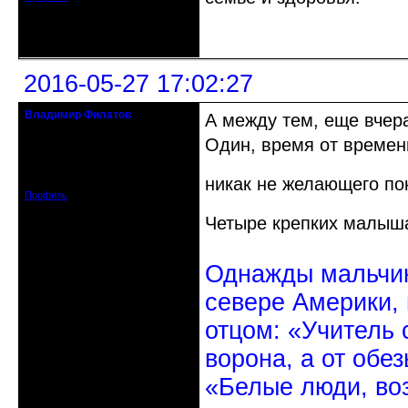
Неактивен
2016-05-27 17:02:27
Владимир Филатов
А между тем, еще вчера
24.08.1952 - 09.11.2019 R.I.P.
Один, время от времен
Откуда: Санкт-Петербург
Зарегистрирован: 2010-10-20
Сообщений: 20570
никак не желающего по
Профиль
Четыре крепких малыша
Однажды мальчик
севере Америки,
отцом: «Учитель 
ворона, а от обе
«Белые люди, во