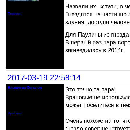
Назвали их, кстати, в 
Зарегистрирован: 2015-09-30
Сообщений: 8465
Гнездятся на частично 
Профиль
здания, доступа человек
Для Паулины из гнезда
В первый раз пара воро
загнездилась в 2014г.
Неактивен
2017-03-19 22:58:14
Владимир Филатов
Это точно та пара!
24.08.1952 - 09.11.2019 R.I.P.
Врановые не использую
Откуда: Санкт-Петербург
может поселиться в гне
Зарегистрирован: 2010-10-20
Сообщений: 20570
Профиль
Очень похоже на то, чт
гнездо совершенствуетс