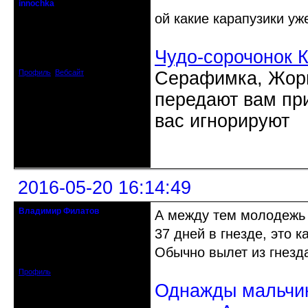
innochka
Moderator
ой какие карапузики у
Откуда: Днепродзержинск
Днепропетровск
Чудо-сорочонок 
Зарегистрирован: 2012-07-12
Сообщений: 12909
Профиль
Вебсайт
Серафимка, Жорик
передают вам при
вас игнорируют
Неактивен
2016-05-20 16:14:49
Владимир Филатов
А между тем молодежь у
24.08.1952 - 09.11.2019 R.I.P.
37 дней в гнезде, это 
Откуда: Санкт-Петербург
Обычно вылет из гнезд
Зарегистрирован: 2010-10-20
Сообщений: 20570
Профиль
Однажды мальчик