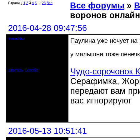
Страниц:
1
2
3
4
5
…
23
Все
Все форумы
»
В
воронов онлайн
2016-04-28 09:47:56
innochka
Паулина уже ночует на 
Moderator
у малышни тоже пенеч
Откуда: Днепродзержинск
Днепропетровск
Зарегистрирован: 2012-07-12
Сообщений: 12909
Чудо-сорочонок 
Профиль
Вебсайт
Серафимка, Жорик
передают вам при
вас игнорируют
Неактивен
2016-05-13 10:51:41