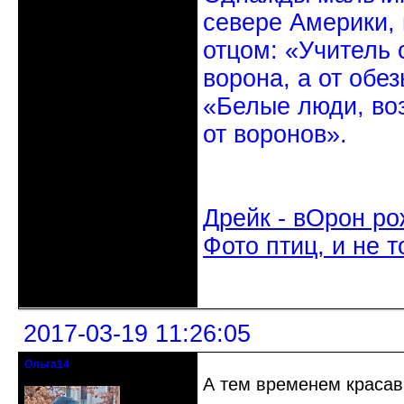
севере Америки,
отцом: «Учитель 
ворона, а от обе
«Белые люди, во
от воронов».
Дрейк - вОрон ро
Фото птиц, и не т
Неактивен
2017-03-19 11:26:05
Ольга14
Действительный член клуба
А тем временем красав