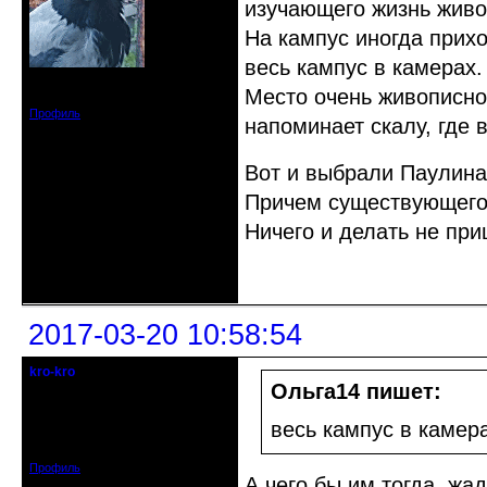
изучающего жизнь жив
На кампус иногда прихо
весь кампус в камерах.
Зарегистрирован: 2015-09-30
Место очень живописное
Сообщений: 8465
Профиль
напоминает скалу, где 
Вот и выбрали Паулина
Причем существующего
Ничего и делать не при
Неактивен
2017-03-20 10:58:54
kro-kro
Старожил клуба
Ольга14 пишет:
Откуда: Москва
весь кампус в камер
Зарегистрирован: 2013-09-11
Сообщений: 1999
Профиль
А чего бы им тогда, жа