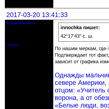
Неактивен
2017-03-20 13:41:33
Владимир Филатов
24.08.1952 - 09.11.2019 R.I.P.
innochka пишет:
Откуда: Санкт-Петербург
42°17′43″ с. ш.
Зарегистрирован: 2010-10-20
Сообщений: 20570
Профиль
По нашим меркам, где-т
Подтверждает тот факт,
зависит от графика изм
Однажды мальчик
севере Америки,
отцом: «Учитель 
ворона, а от обе
«Белые люди, во