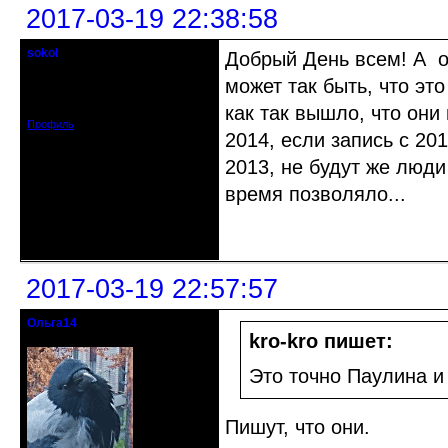
2017-03-19 22:38:58
sokol
Добрый День всем! А он
Старейшина клуба
может так быть, что эт
Откуда: г. Санкт-Петербург
Зарегистрирован: 2012-11-29
Сообщений: 5094
как так вышло, что они
Профиль
2014, если запись с 20
2013, не будут же люди 
время позволяло...
Неактивен
2017-03-19 22:57:57
Ольга14
Действительный член клуба
kro-kro пишет:
Это точно Паулина и
Пишут, что они.