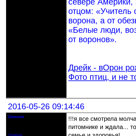
севере Америки,
отцом: «Учитель 
ворона, а от обе
«Белые люди, во
от воронов».
Дрейк - вОрон ро
Фото птиц, и не т
Неактивен
2016-05-26 09:14:46
Diamand
!!!я все смотрела молч
Забанен
питомнике и ждала... то
Зарегистрирован: 2015-04-22
Сообщений: 1261
семье и здоровья!
Профиль