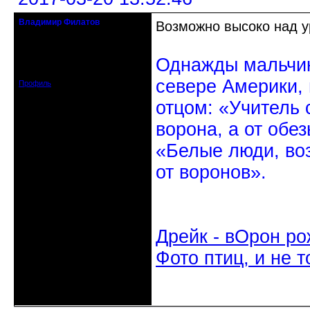
Владимир Филатов
Возможно высоко над у
24.08.1952 - 09.11.2019 R.I.P.
Откуда: Санкт-Петербург
Однажды мальчик
Зарегистрирован: 2010-10-20
Сообщений: 20570
севере Америки,
Профиль
отцом: «Учитель 
ворона, а от обе
«Белые люди, во
от воронов».
Дрейк - вОрон ро
Фото птиц, и не т
Неактивен