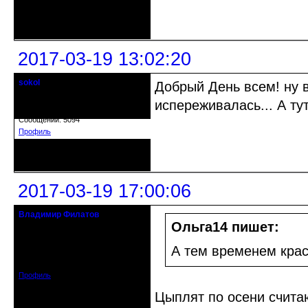
Неактивен
2017-03-19 13:02:20
sokol
Добрый День всем! ну в
Старейшина клуба
испереживалась... А ту
Откуда: г. Санкт-Петербург
Зарегистрирован: 2012-11-29
Сообщений: 5094
Профиль
Неактивен
2017-03-19 17:00:06
Владимир Филатов
24.08.1952 - 09.11.2019 R.I.P.
Ольга14 пишет:
Откуда: Санкт-Петербург
А тем временем крас
Зарегистрирован: 2010-10-20
Сообщений: 20570
Профиль
Цыплят по осени считаю