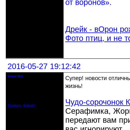
от воронов».
Дрейк - вОрон ро
Фото птиц, и не т
Неактивен
2016-05-27 19:12:42
innochka
Супер! новости отличн
Moderator
жизнь!
Откуда: Днепродзержинск
Днепропетровск
Зарегистрирован: 2012-07-12
Чудо-сорочонок 
Сообщений: 12909
Профиль
Вебсайт
Серафимка, Жорик
передают вам при
вас игнорируют