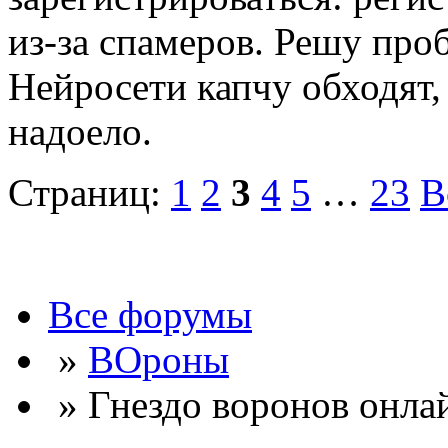
из-за спамеров. Решу про
Нейросети капчу обходят, 
надоело.
Страниц:
1
2
3
4
5
…
23
В
Все форумы
»
ВОроны
» Гнездо воронов онла