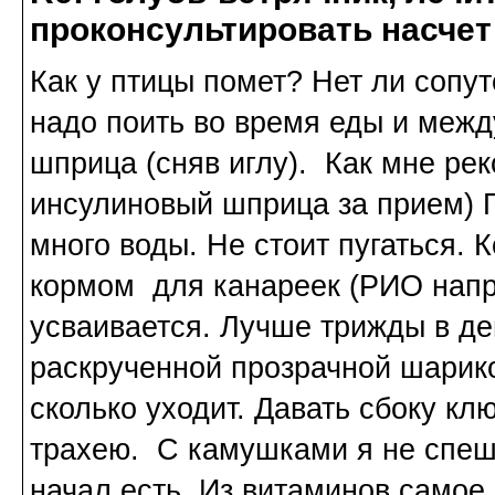
проконсультировать насчет
Как у птицы помет? Нет ли сопу
надо поить во время еды и меж
шприца (сняв иглу). Как мне ре
инсулиновый шприца за прием) 
много воды. Не стоит пугаться.
кормом для канареек (РИО нап
усваивается. Лучше трижды в д
раскрученной прозрачной шарико
сколько уходит. Давать сбоку кл
трахею. С камушками я не спеш
начал есть. Из витаминов самое