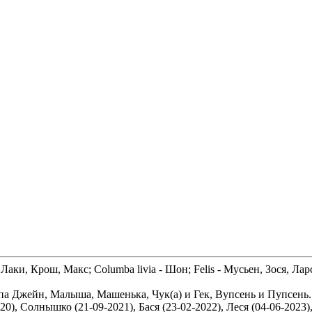
 Лаки, Крош, Макс; Columba livia - Шон; Felis - Мусьен, Зося, Лар
Топа Джейн, Малыша, Машенька, Чук(а) и Гек, Вупсень и Пупсень.
020), Солнышко (21-09-2021), Бася (23-02-2022), Леся (04-06-202