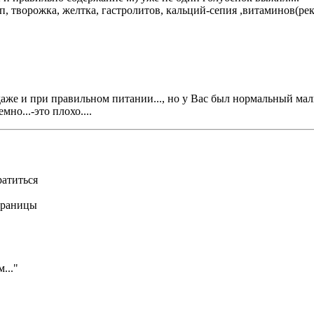
уп, творожка, желтка, гастролитов, кальций-сепия ,витаминов(ре
) даже и при правильном питании..., но у Вас был нормальный малы
но...-это плохо....
ратиться
 границы
."