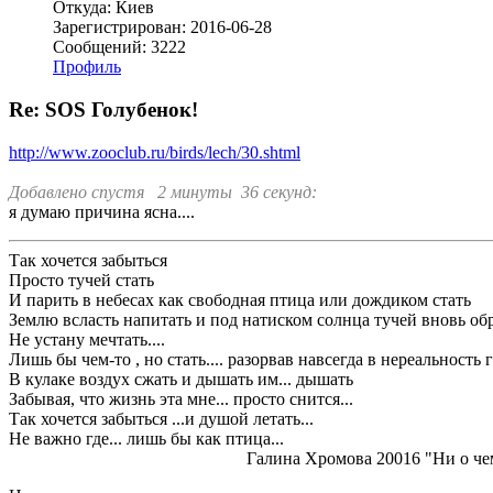
Откуда: Киев
Зарегистрирован: 2016-06-28
Сообщений: 3222
Профиль
Re: SOS Голубенок!
http://www.zooclub.ru/birds/lech/30.shtml
Добавлено спустя 2 минуты 36 секунд:
я думаю причина ясна....
Так хочется забыться
Просто тучей стать
И парить в небесах как свободная птица или дождиком стать
Землю всласть напитать и под натиском солнца тучей вновь об
Не устану мечтать....
Лишь бы чем-то , но стать.... разорвав навсегда в нереальность
В кулаке воздух сжать и дышать им... дышать
Забывая, что жизнь эта мне... просто снится...
Так хочется забыться ...и душой летать...
Не важно где... лишь бы как птица...
Галина Хромова 20016 "Ни о чем..