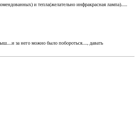
комендованных) и тепла(желательно инфракрасная лампа).....
ш....и за него можно было побороться...., давать