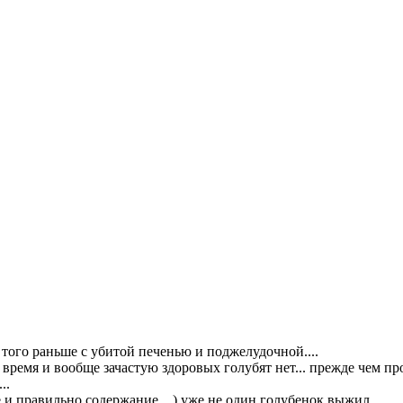
и того раньше с убитой печенью и поджелудочной....
е время и вообще зачастую здоровых голубят нет... прежде чем п
..
 и правильно содержание ...) уже не один голубенок выжил....