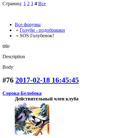
Страниц:
1
2
3
4
Все
Все форумы
»
Голуби - подобрашки
» SOS Голубенок!
title
Description
Body
#76
2017-02-18 16:45:45
Сорока-Белобока
Действительный член клуба