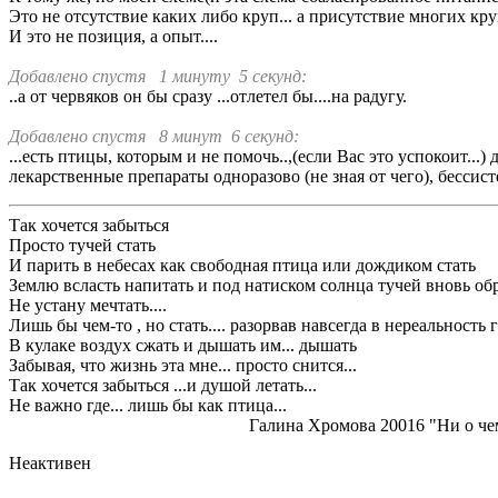
Это не отсутствие каких либо круп... а присутствие многих кр
И это не позиция, а опыт....
Добавлено спустя 1 минуту 5 секунд:
..а от червяков он бы сразу ...отлетел бы....на радугу.
Добавлено спустя 8 минут 6 секунд:
...есть птицы, которым и не помочь..,(если Вас это успокоит...
лекарственные препараты одноразово (не зная от чего), бессистем
Так хочется забыться
Просто тучей стать
И парить в небесах как свободная птица или дождиком стать
Землю всласть напитать и под натиском солнца тучей вновь об
Не устану мечтать....
Лишь бы чем-то , но стать.... разорвав навсегда в нереальность
В кулаке воздух сжать и дышать им... дышать
Забывая, что жизнь эта мне... просто снится...
Так хочется забыться ...и душой летать...
Не важно где... лишь бы как птица...
Галина Хромова 20016 "Ни о чем..
Неактивен