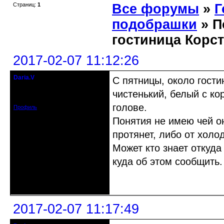
Страниц:
1
Все форумы
»
Г
подобрашки
» П
гостиница Корс
2017-02-07 11:12:26
Daria.V
С пятницы, около гости
гость клуба
чистенький, белый с к
Зарегистрирован: 2017-02-06
Сообщений: 1
голове.
Профиль
Понятия не имею чей он
протянет, либо от холод
Может кто знает откуда 
куда об этом сообщить.
Неактивен
2017-02-07 11:17:49