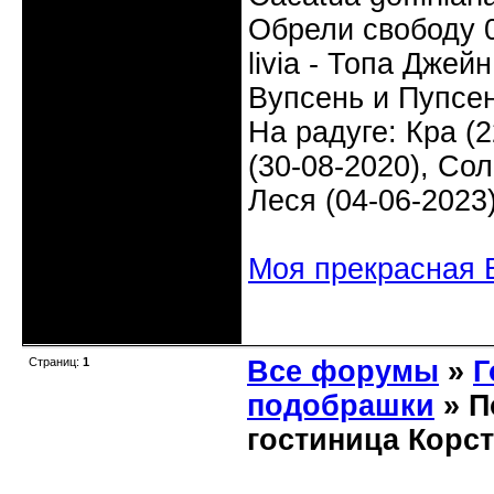
Обрели свободу 0
livia - Топа Джей
Вупсень и Пупсен
На радуге: Кра (2
(30-08-2020), Сол
Леся (04-06-2023
Моя прекрасная 
Неактивен
Страниц:
1
Все форумы
»
Г
подобрашки
» П
гостиница Корс