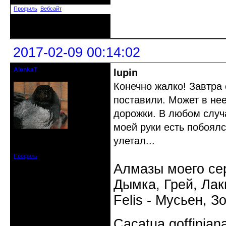
Сообщений: 5328
Профиль
Вебсайт
Неактивен
2017-02-09 00:14:02
AlenkaT
lupin
кандидат в члены клуба
Конечно жалко! Завтра
поставили. Может в нее
дорожки. В любом случа
моей руки есть побоялс
Откуда: Москва
улетал...
Зарегистрирован: 2016-05-22
Сообщений: 295
Профиль
Алмазы моего сер
Дымка, Грей, Лаки
Felis - Мусьен, З
Cacatua goffinia