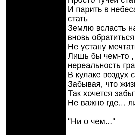
Просто тучей ста
И парить в небес
стать
Землю всласть на
вновь обратиться
Не устану мечтать
Лишь бы чем-то , 
нереальность гр
В кулаке воздух 
Забывая, что жизн
Так хочется забыт
Не важно где... л
Галина
"Ни о чем..."
Неактивен