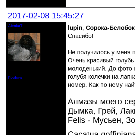
2017-02-08 15:45:27
AlenkaT
lupin
,
Сорока-Белобок
кандидат в члены клуба
Спасибо!
Не получилось у меня п
Очень красивый голубь
Откуда: Москва
молоденький. До фото-
Зарегистрирован: 2016-05-22
Сообщений: 295
голубя колечки на лапк
Профиль
номер. Как по нему най
Алмазы моего сер
Дымка, Грей, Лаки
Felis - Мусьен, З
Cacatua goffinia