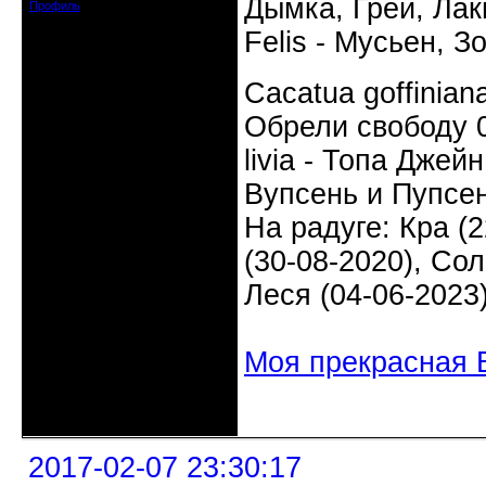
Дымка, Грей, Лаки
Профиль
Felis - Мусьен, З
Cacatua goffinia
Обрели свободу 0
livia - Топа Джей
Вупсень и Пупсен
На радуге: Кра (2
(30-08-2020), Сол
Леся (04-06-2023
Моя прекрасная 
Неактивен
2017-02-07 23:30:17