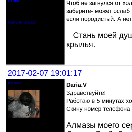
Darina
Чтоб не загнулся от хол
Старейшина клуба
заберите- может ослаб 
Откуда: Украина, г. Бердянск
Зарегистрирован: 2010-05-26
Сообщений: 7078
если породистый. А нет
Профиль
Вебсайт
– Стань моей душ
крылья.
Неактивен
2017-02-07 19:01:17
AlenkaT
Daria.V
кандидат в члены клуба
Здравствуйте!
Работаю в 5 минутах хо
Скину номер телефона 
Откуда: Москва
Алмазы моего сер
Зарегистрирован: 2016-05-22
Сообщений: 295