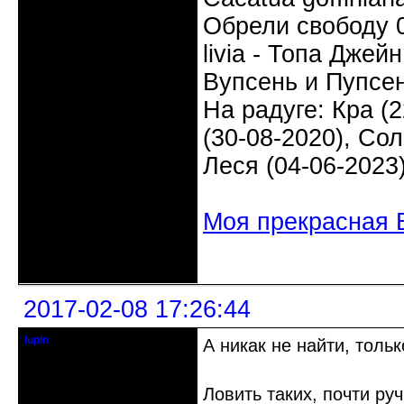
Обрели свободу 0
livia - Топа Джей
Вупсень и Пупсен
На радуге: Кра (2
(30-08-2020), Сол
Леся (04-06-2023
Моя прекрасная 
Неактивен
2017-02-08 17:26:44
lupin
А никак не найти, толь
Старейшина клуба
Откуда: Киев, Украина
Ловить таких, почти ру
Зарегистрирован: 2012-06-09