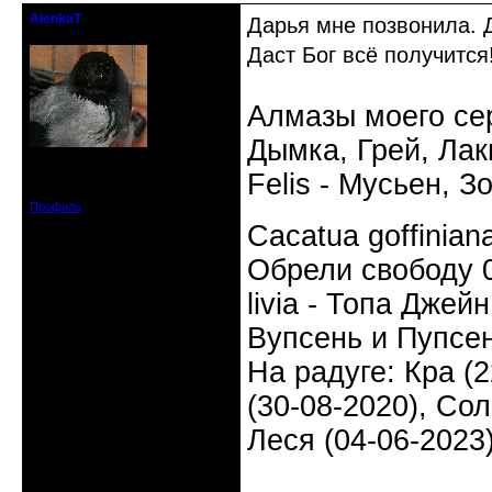
AlenkaT
Дарья мне позвонила. Д
кандидат в члены клуба
Даст Бог всё получится
Алмазы моего сер
Дымка, Грей, Лаки
Откуда: Москва
Зарегистрирован: 2016-05-22
Felis - Мусьен, З
Сообщений: 295
Профиль
Cacatua goffinia
Обрели свободу 0
livia - Топа Джей
Вупсень и Пупсен
На радуге: Кра (2
(30-08-2020), Сол
Леся (04-06-2023