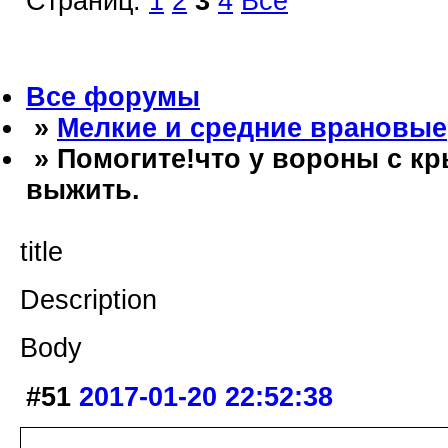
Страниц:
1
2
3
4
Все
Все форумы
»
Мелкие и средние врановые
» Помогите!что у вороны с кр
выжить.
title
Description
Body
#51
2017-01-20 22:52:38