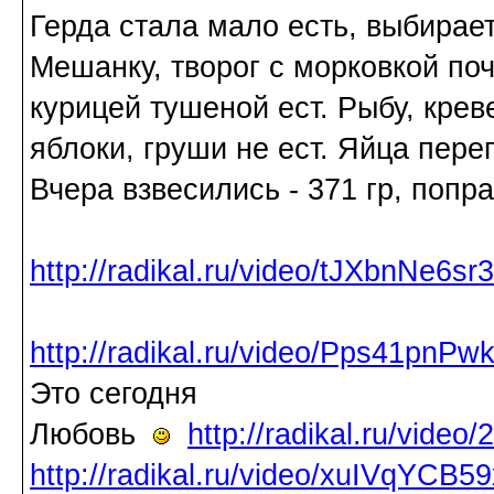
Герда стала мало есть, выбирает
Мешанку, творог с морковкой поч
курицей тушеной ест. Рыбу, крев
яблоки, груши не ест. Яйца пере
Вчера взвесились - 371 гр, попра
http://radikal.ru/video/tJXbnNe6sr3
http://radikal.ru/video/Pps41pnPw
Это сегодня
Любовь
http://radikal.ru/vide
http://radikal.ru/video/xuIVqYCB59