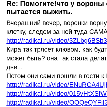
Re: Помогите!что у вороны
пытается выжить.
Вчерашний вечер, воронки верну
клетку, следом за ней туда САМ
http://radikal.ru/video/3ZLbg6BSb
Кира так трясет клювом, как-будт
может быть? она так стала дела
две...
Потом они сами пошли в гости к
http://radikal.ru/video/ENuRCA4U
http://radikal.ru/video/015vHtXSf
http://radikal.ru/video/OOQeQYFi