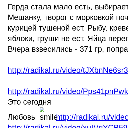
Герда стала мало есть, выбирает
Мешанку, творог с морковкой поч
курицей тушеной ест. Рыбу, крев
яблоки, груши не ест. Яйца пере
Вчера взвесились - 371 гр, попра
http://radikal.ru/video/tJXbnNe6sr3
http://radikal.ru/video/Pps41pnPw
Это сегодня
Любовь
http://radikal.ru/vi
http://radikal.ru/video/xuIVqYCB59