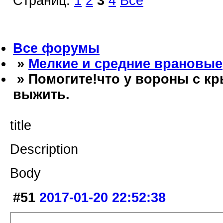
Страниц:
1
2
3
4
Все
Все форумы
»
Мелкие и средние врановые
» Помогите!что у вороны с кр
выжить.
title
Description
Body
#51
2017-01-20 22:52:38