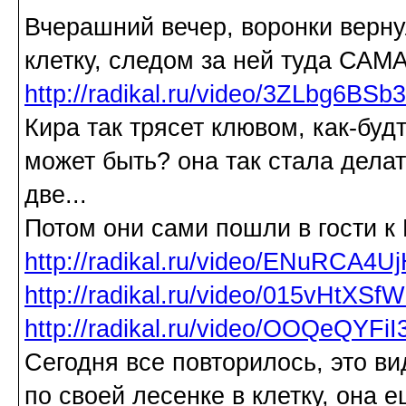
Вчерашний вечер, воронки верну
клетку, следом за ней туда САМ
http://radikal.ru/video/3ZLbg6BSb
Кира так трясет клювом, как-будт
может быть? она так стала дела
две...
Потом они сами пошли в гости к
http://radikal.ru/video/ENuRCA4U
http://radikal.ru/video/015vHtXSf
http://radikal.ru/video/OOQeQYFi
Сегодня все повторилось, это ви
по своей лесенке в клетку, она 