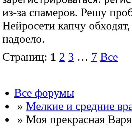
из-за спамеров. Решу про
Нейросети капчу обходят, 
надоело.
Страниц:
1
2
3
…
7
Все
Все форумы
»
Мелкие и средние вр
» Моя прекрасная Варя