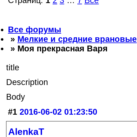
Страниц:
1
2
3
…
7
Все
Все форумы
»
Мелкие и средние врановые
» Моя прекрасная Варя
title
Description
Body
#1
2016-06-02 01:23:50
AlenkaT