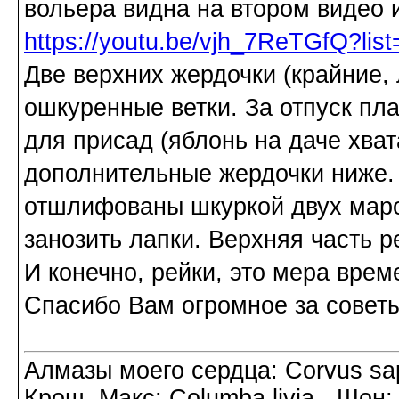
вольера видна на втором видео 
https://youtu.be/vjh_7ReTGfQ?l
Две верхних жердочки (крайние,
ошкуренные ветки. За отпуск пл
для присад (яблонь на даче хват
дополнительные жердочки ниже. 
отшлифованы шкуркой двух марок
занозить лапки. Верхняя часть р
И конечно, рейки, это мера врем
Спасибо Вам огромное за советы
Алмазы моего сердца: Corvus sapi
Крош, Макс; Columba livia - Шон;