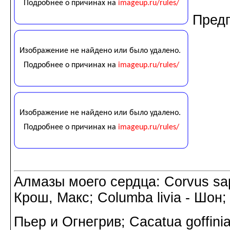
Предп
Алмазы моего сердца: Corvus sapi
Крош, Макс; Columba livia - Шон;
Пьер и Огнегрив; Cacatua goffin