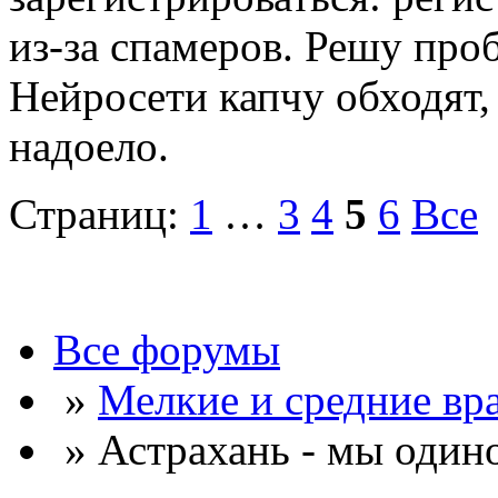
из-за спамеров. Решу про
Нейросети капчу обходят, 
надоело.
Страниц:
1
…
3
4
5
6
Все
Все форумы
»
Мелкие и средние вр
» Астрахань - мы один