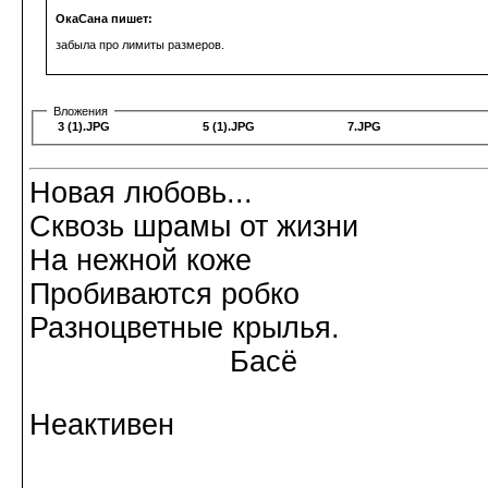
ОкаСана пишет:
забыла про лимиты размеров.
Вложения
3 (1).JPG
5 (1).JPG
7.JPG
Новая любовь...
Сквозь шрамы от жизни
На нежной коже
Пробиваются робко
Разноцветные крылья.
Басё
Неактивен