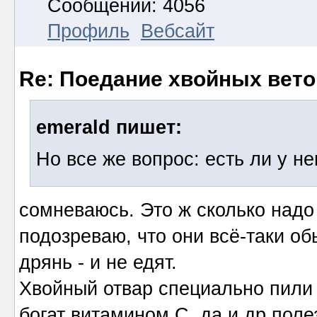
Сообщений: 4056
Профиль
Вебсайт
Re: Поедание хвойных вето
emerald пишет:
Но все же вопрос: есть ли у н
сомневаюсь. Это ж сколько надо
подозреваю, что они всё-таки об
дрянь - и не едят.
Хвойный отвар специально пили д
богат витамином С, да и др.пол