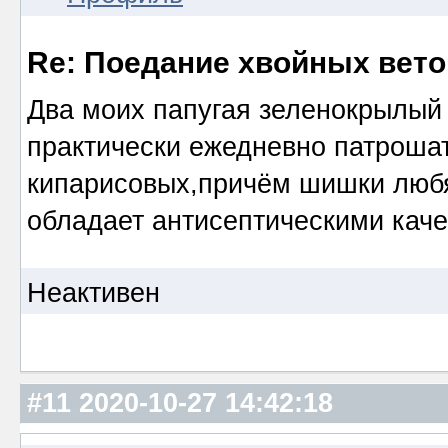
Re: Поедание хвойных вето
Два моих папугая зеленокрылый
практически ежедневно патрошат
кипарисовых,причём шишки любя
обладает антисептическими каче
Неактивен
#11
2020-10-27 14:42:18