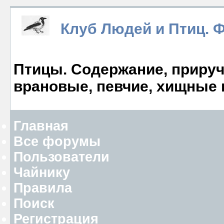
Клуб Людей и Птиц. 
Птицы. Содержание, прируче
врановые, певчие, хищные 
Главная
Все форумы
Пользователи
Чайнику
Правила
Поиск
Регистрация