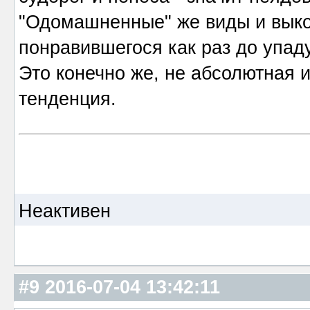
"Одомашненные" же виды и выко
понравившегося как раз до упад
Это конечно же, не абсолютная 
тенденция.
Неактивен
#9
2016-07-04 13:42:11