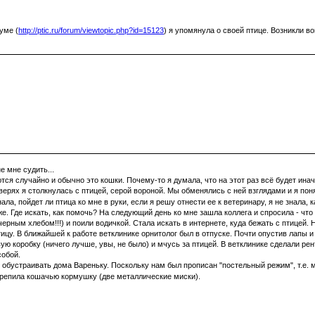
уме (
http://ptic.ru/forum/viewtopic.php?id=15123
) я упомянула о своей птице. Возникли в
е мне судить...
я случайно и обычно это кошки. Почему-то я думала, что на этот раз всё будет иначе.
верях я столкнулась с птицей, серой вороной. Мы обменялись с ней взглядами и я поня
ла, пойдет ли птица ко мне в руки, если я решу отнести ее к ветеринару, я не знала, 
оже. Где искать, как помочь? На следующий день ко мне зашла коллега и спросила - чт
рным хлебом!!!) и поили водичкой. Стала искать в интернете, куда бежать с птицей. Н
цу. В ближайшей к работе ветклинике орнитолог был в отпуске. Почти опустив лапы и 
вую коробку (ничего лучше, увы, не было) и мчусь за птицей. В ветклинике сделали р
собой.
обустраивать дома Вареньку. Поскольку нам был прописан "постельный режим", т.е. ма
рикрепила кошачью кормушку (две металлические миски).