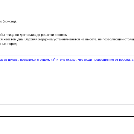
к (присад).
бы птица не доставала до решетки хвостом.
аться хвостом дна. Верхняя жердочка устанавливается на высоте, не позволя
нных пород.
 из школы, поделился с отцом: «Учитель сказал, что люди произошли не от ворона, а