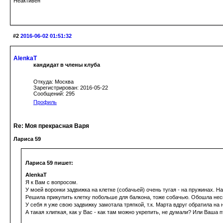
Неактивен
#2
2016-06-02 01:51:32
AlenkaT
кандидат в члены клуба
Откуда: Москва
Зарегистрирован: 2016-05-22
Сообщений: 295
Профиль
Re: Моя прекрасная Варя
Лариса 59
Лариса 59 пишет:
AlenkaT
Я к Вам с вопросом.
У моей воронки задвижка на клетке (собачьей) очень тугая - на пружинах. Н
Решила прикупить клетку побольше для балкона, тоже собачью. Обошла неск
У себя я уже свою задвижку замотала тряпкой, т.к. Марта вдруг обратила на
А такая хлипкая, как у Вас - как там можно укрепить, не думали? Или Ваша 