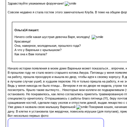
Здравствуйте уважаемые форумчане!
Совсем недавно я стала гостем этого замечательно Клуба. В теме на общем фор
Ольга14 пишет:
Ничего себе какая шустрая девочка Варя, молодец!
Красавица!
Она, наверное, молоденькая, прошлого года?
А что у Вареньки с крылышком?
Как она к Вам попала?
Начало истории появления в моем доме Вареньки может показаться... впрочем, н
В прошлом году не стало моего старшего котика Амура. Питомцы у меня появляютс
на работу, прошла проходную и вышла во двор, чтобы идти к своему корпусу. В д
в лучшем случае ушиб, в худшем перелом. Но я только пришла на работу, я не зна
Ведь у меня никогда не было птицы... Вечером я ее во дворе не видела, утром т
посмотреть. Крыло также вытянуто... Некоторые мои коллеги ее подкармливали (че
остановило. Не понравилось, как легко согласились приютить травмированную пти
специалисту-орнитологу. Отпрашиваюсь с работы благо пятница (!!!), беру почто
сращивание костей, сделали пару уколов и отпустили домой, выдав лекарство с 
Уже дома я назвала свою малышку Варенькой
Покормив кошек, начинаю 
дачу. В клетке я установила три жердочки, повесила игрушки (для попугаев), п
Вот несколько первых фото: