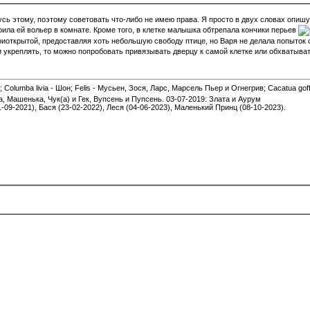
чусь этому, поэтому советовать что-либо не имею права. Я просто в двух словах опи
оила ей вольер в комнате. Кроме того, в клетке малышка обтрепала кончики перьев
риоткрытой, предоставляя хоть небольшую свободу птице, но Варя не делала попыток с
и укреплять, то можно попробовать привязывать дверцу к самой клетке или обхватыват
 Columba livia - Шон; Felis - Мусьен, Зося, Ларс, Марсель Пьер и Огнегрив; Cacatua gof
а, Машенька, Чук(а) и Гек, Вупсень и Пупсень. 03-07-2019: Злата и Аурум
1-09-2021), Бася (23-02-2022), Леся (04-06-2023), Маленький Принц (08-10-2023).