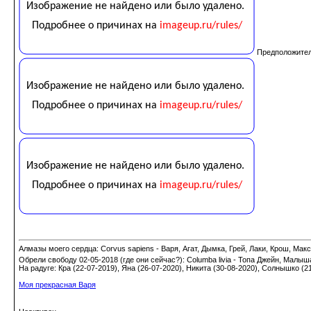
Предположитель
Алмазы моего сердца: Corvus sapiens - Варя, Агат, Дымка, Грей, Лаки, Крош, Макс;
Обрели свободу 02-05-2018 (где они сейчас?): Columba livia - Топа Джейн, Малыш
На радуге: Кра (22-07-2019), Яна (26-07-2020), Никита (30-08-2020), Солнышко (2
Моя прекрасная Варя