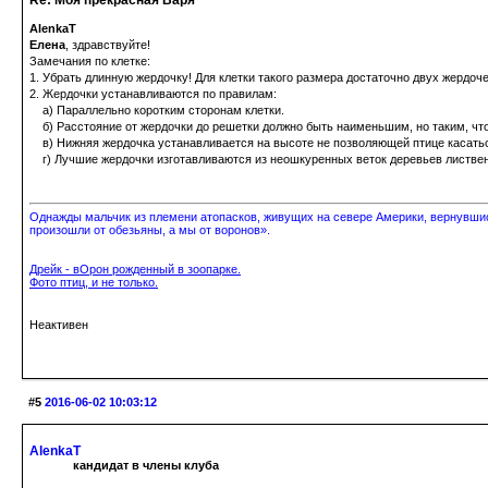
Re: Моя прекрасная Варя
AlenkaT
Елена
, здравствуйте!
Замечания по клетке:
1. Убрать длинную жердочку! Для клетки такого размера достаточно двух жердоче
2. Жердочки устанавливаются по правилам:
а) Параллельно коротким сторонам клетки.
б) Расстояние от жердочки до решетки должно быть наименьшим, но таким, что
в) Нижняя жердочка устанавливается на высоте не позволяющей птице кас
г) Лучшие жердочки изготавливаются из неошкуренных веток деревьев листве
Однажды мальчик из племени атопасков, живущих на севере Америки, вернувшись
произошли от обезьяны, а мы от воронов».
Дрейк - вОрон рожденный в зоопарке.
Фото птиц, и не только.
Неактивен
#5
2016-06-02 10:03:12
AlenkaT
кандидат в члены клуба