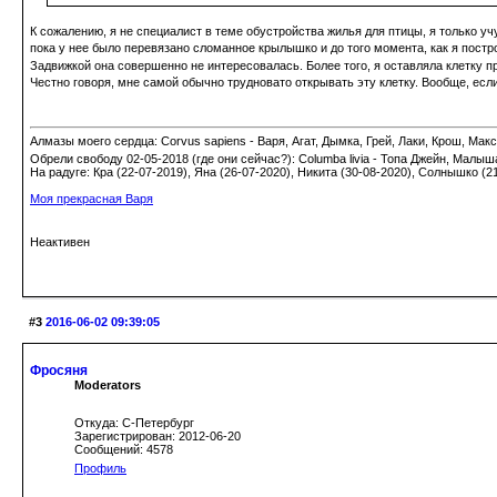
К сожалению, я не специалист в теме обустройства жилья для птицы, я только у
пока у нее было перевязано сломанное крылышко и до того момента, как я постр
Задвижкой она совершенно не интересовалась. Более того, я оставляла клетку п
Честно говоря, мне самой обычно трудновато открывать эту клетку. Вообще, есл
Алмазы моего сердца: Corvus sapiens - Варя, Агат, Дымка, Грей, Лаки, Крош, Макс;
Обрели свободу 02-05-2018 (где они сейчас?): Columba livia - Топа Джейн, Малыш
На радуге: Кра (22-07-2019), Яна (26-07-2020), Никита (30-08-2020), Солнышко (2
Моя прекрасная Варя
Неактивен
#3
2016-06-02 09:39:05
Фросяня
Moderators
Откуда: С-Петербург
Зарегистрирован: 2012-06-20
Сообщений: 4578
Профиль