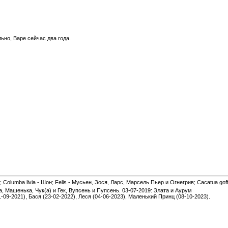
но, Варе сейчас два года.
 Columba livia - Шон; Felis - Мусьен, Зося, Ларс, Марсель Пьер и Огнегрив; Cacatua gof
а, Машенька, Чук(а) и Гек, Вупсень и Пупсень. 03-07-2019: Злата и Аурум
1-09-2021), Бася (23-02-2022), Леся (04-06-2023), Маленький Принц (08-10-2023).