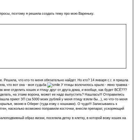
опросы, поэтому я решила создать тему про мою Вареньку.
 Решила, что кто-то меня обязательно найдет. Но кто? 14 января с.г. я пришла
ла, что вот она - моя судьба
У птицы волочилось крыло - явно травма -
как мне отделить кошек и птицу друг от друга дома, и вообще, как будет ВСЁ???
о делать, на этаже ворона, может ее надо выпустить? Нашлась!!! Отправились
ашла приют ЗП (за 5000 моих рублей у меня птицу взяли бы...), но что-то меня
крылья, звоню в Оберег (туда езжу с кошками). О чудо!!! Записываюсь к
ентген, насколько возможно поправили косточки, внесли препарат, ускоряющий
лоподвижный образ жизни, поселила детку в клетку, в которой вожу кошек на