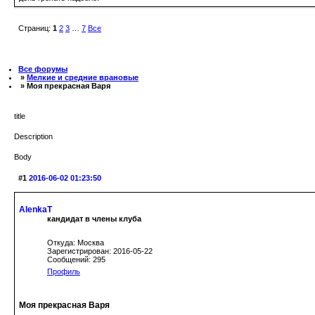
Страниц:
1
2
3
…
7
Все
Все форумы
»
Мелкие и средние врановые
» Моя прекрасная Варя
title
Description
Body
#1
2016-06-02 01:23:50
AlenkaT
кандидат в члены клуба
Откуда: Москва
Зарегистрирован: 2016-05-22
Сообщений: 295
Профиль
Моя прекрасная Варя