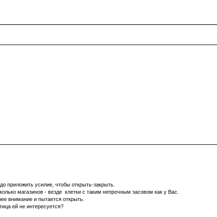
адо приложить усилие, чтобы открыть-закрыть.
олько магазинов - везде клетки с таким непрочным засовом как у Вас.
 нее внимание и пытается открыть.
птица ей не интересуется?