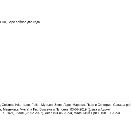
но, Варе сейчас два года.
 Columba livia - Шон; Felis - Мусьен, Зося, Ларс, Марсель Пьер и Огнегрив; Cacatua gof
а, Машенька, Чук(а) и Гек, Вупсень и Пупсень. 03-07-2019: Злата и Аурум
1-09-2021), Бася (23-02-2022), Леся (04-06-2023), Маленький Принц (08-10-2023).