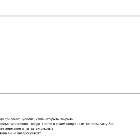
адо приложить усилие, чтобы открыть-закрыть.
олько магазинов - везде клетки с таким непрочным засовом как у Вас.
 нее внимание и пытается открыть.
птица ей не интересуется?