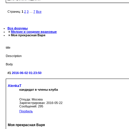
Страниц:
1
2
3
…
7
Все
Все форумы
»
Мелкие и средние врановые
» Моя прекрасная Варя
title
Description
Body
#1
2016-06-02 01:23:50
AlenkaT
кандидат в члены клуба
Откуда: Москва
Зарегистрирован: 2016-05-22
Сообщений: 295
Профиль
Моя прекрасная Варя