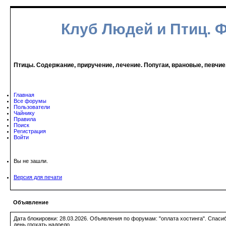
Клуб Людей и Птиц. 
Птицы. Содержание, приручение, лечение. Попугаи, врановые, певчие
Главная
Все форумы
Пользователи
Чайнику
Правила
Поиск
Регистрация
Войти
Вы не зашли.
Версия для печати
Объявление
Дата блокировки: 28.03.2026. Объявления по форумам: "оплата хостинга". Спас
день грохать надоело.