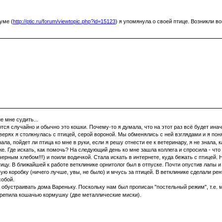
уме (
http://ptic.ru/forum/viewtopic.php?id=15123
) я упомянула о своей птице. Возникли в
е мне судить...
я случайно и обычно это кошки. Почему-то я думала, что на этот раз всё будет иначе.
верях я столкнулась с птицей, серой вороной. Мы обменялись с ней взглядами и я поня
ла, пойдет ли птица ко мне в руки, если я решу отнести ее к ветеринару, я не знала, 
оже. Где искать, как помочь? На следующий день ко мне зашла коллега и спросила - чт
рным хлебом!!!) и поили водичкой. Стала искать в интернете, куда бежать с птицей. Н
цу. В ближайшей к работе ветклинике орнитолог был в отпуске. Почти опустив лапы и 
вую коробку (ничего лучше, увы, не было) и мчусь за птицей. В ветклинике сделали р
собой.
обустраивать дома Вареньку. Поскольку нам был прописан "постельный режим", т.е. ма
рикрепила кошачью кормушку (две металлические миски).