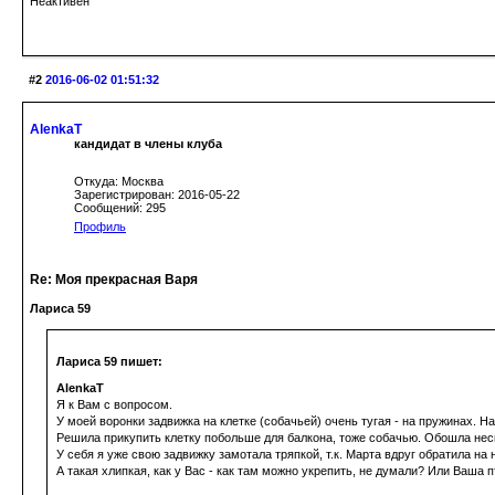
Неактивен
#2
2016-06-02 01:51:32
AlenkaT
кандидат в члены клуба
Откуда: Москва
Зарегистрирован: 2016-05-22
Сообщений: 295
Профиль
Re: Моя прекрасная Варя
Лариса 59
Лариса 59 пишет:
AlenkaT
Я к Вам с вопросом.
У моей воронки задвижка на клетке (собачьей) очень тугая - на пружинах. Н
Решила прикупить клетку побольше для балкона, тоже собачью. Обошла неск
У себя я уже свою задвижку замотала тряпкой, т.к. Марта вдруг обратила на
А такая хлипкая, как у Вас - как там можно укрепить, не думали? Или Ваша 