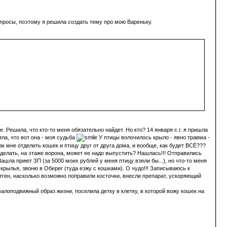
опросы, поэтому я решила создать тему про мою Вареньку.
 Решила, что кто-то меня обязательно найдет. Но кто? 14 января с.г. я пришла
ла, что вот она - моя судьба
У птицы волочилось крыло - явно травма -
как мне отделить кошек и птицу друг от друга дома, и вообще, как будет ВСЁ???
о делать, на этаже ворона, может ее надо выпустить? Нашлась!!! Отправились
ашла приют ЗП (за 5000 моих рублей у меня птицу взяли бы...), но что-то меня
крылья, звоню в Оберег (туда езжу с кошками). О чудо!!! Записываюсь к
ентген, насколько возможно поправили косточки, внесли препарат, ускоряющий
лоподвижный образ жизни, поселила детку в клетку, в которой вожу кошек на