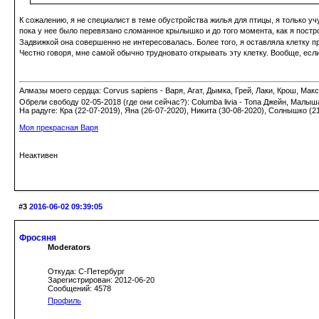
К сожалению, я не специалист в теме обустройства жилья для птицы, я только у
пока у нее было перевязано сломанное крылышко и до того момента, как я постр
Задвижкой она совершенно не интересовалась. Более того, я оставляла клетку п
Честно говоря, мне самой обычно трудновато открывать эту клетку. Вообще, есл
Алмазы моего сердца: Corvus sapiens - Варя, Агат, Дымка, Грей, Лаки, Крош, Макс;
Обрели свободу 02-05-2018 (где они сейчас?): Columba livia - Топа Джейн, Малыш
На радуге: Кра (22-07-2019), Яна (26-07-2020), Никита (30-08-2020), Солнышко (2
Моя прекрасная Варя
Неактивен
#3
2016-06-02 09:39:05
Фросяня
Moderators
Откуда: С-Петербург
Зарегистрирован: 2012-06-20
Сообщений: 4578
Профиль