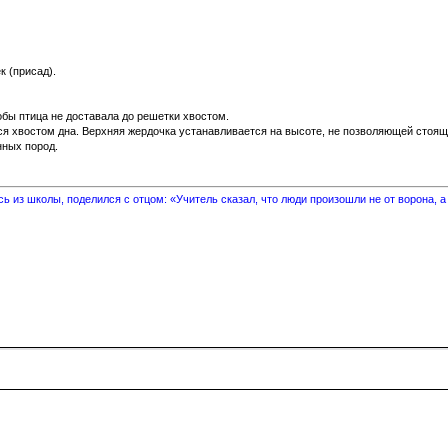
к (присад).
бы птица не доставала до решетки хвостом.
аться хвостом дна. Верхняя жердочка устанавливается на высоте, не позволя
нных пород.
 из школы, поделился с отцом: «Учитель сказал, что люди произошли не от ворона, а