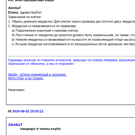
Re: Моя прекрасная Варя
AlenkaT
Елена
, здравствуйте!
Замечания по клетке:
1. Убрать длинную жердочку! Для клетки такого размера достаточно двух жердоче
2. Жердочки устанавливаются по правилам:
а) Параллельно коротким сторонам клетки.
б) Расстояние от жердочки до решетки должно быть наименьшим, но таким, что
в) Нижняя жердочка устанавливается на высоте не позволяющей птице кас
г) Лучшие жердочки изготавливаются из неошкуренных веток деревьев листве
Однажды мальчик из племени атопасков, живущих на севере Америки, вернувшись
произошли от обезьяны, а мы от воронов».
Дрейк - вОрон рожденный в зоопарке.
Фото птиц, и не только.
Неактивен
#5
2016-06-02 10:03:12
AlenkaT
кандидат в члены клуба