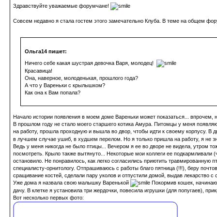
Здравствуйте уважаемые форумчане!
Совсем недавно я стала гостем этого замечательно Клуба. В теме на общем фор
Ольга14 пишет:
Ничего себе какая шустрая девочка Варя, молодец!
Красавица!
Она, наверное, молоденькая, прошлого года?
А что у Вареньки с крылышком?
Как она к Вам попала?
Начало истории появления в моем доме Вареньки может показаться... впрочем, н
В прошлом году не стало моего старшего котика Амура. Питомцы у меня появляютс
на работу, прошла проходную и вышла во двор, чтобы идти к своему корпусу. В д
в лучшем случае ушиб, в худшем перелом. Но я только пришла на работу, я не зна
Ведь у меня никогда не было птицы... Вечером я ее во дворе не видела, утром т
посмотреть. Крыло также вытянуто... Некоторые мои коллеги ее подкармливали (че
остановило. Не понравилось, как легко согласились приютить травмированную пти
специалисту-орнитологу. Отпрашиваюсь с работы благо пятница (!!!), беру почто
сращивание костей, сделали пару уколов и отпустили домой, выдав лекарство с 
Уже дома я назвала свою малышку Варенькой
Покормив кошек, начинаю 
дачу. В клетке я установила три жердочки, повесила игрушки (для попугаев), п
Вот несколько первых фото: