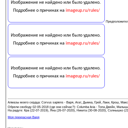
Предположитель
Алмазы моего сердца: Corvus sapiens - Варя, Агат, Дымка, Грей, Лаки, Крош, Макс;
Обрели свободу 02-05-2018 (где они сейчас?): Columba livia - Топа Джейн, Малыш
На радуге: Кра (22-07-2019), Яна (26-07-2020), Никита (30-08-2020), Солнышко (2
Моя прекрасная Варя