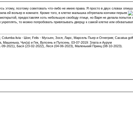
чусь этому, поэтому советовать что-либо не имею права. Я просто в двух словах опи
оила ей вольер в комнате. Кроме того, в клетке малышка обтрепала кончики перьев
риоткрытой, предоставляя хоть небольшую свободу птице, но Варя не делала попыток с
и укреплять, то можно попробовать привязывать дверцу к самой клетке или обхватыват
 Columba livia - Шон; Felis - Мусьен, Зося, Ларс, Марсель Пьер и Огнегрив; Cacatua gof
а, Машенька, Чук(а) и Гек, Вупсень и Пупсень. 03-07-2019: Злата и Аурум
1-09-2021), Бася (23-02-2022), Леся (04-06-2023), Маленький Принц (08-10-2023).