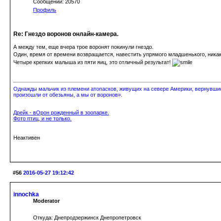
Сообщений: 20570
Профиль
Re: Гнездо воронов онлайн-камера.
А между тем, еще вчера трое воронят покинули гнездо.
Один, время от времени возвращается, навестить упрямого младшенького, ника
Четыре крепких малыша из пяти яиц, это отличный результат!
Однажды мальчик из племени атопасков, живущих на севере Америки, вернувшись
произошли от обезьяны, а мы от воронов».
Дрейк - вОрон рожденный в зоопарке.
Фото птиц, и не только.
Неактивен
#56
2016-05-27 19:12:42
innochka
Moderator
Откуда: Днепродзержинск Днепропетровск