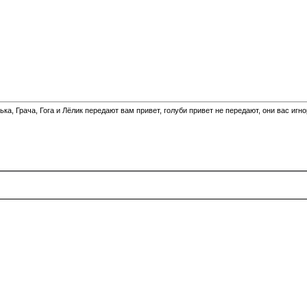
а, Грача, Гога и Лёлик передают вам привет, голуби привет не передают, они вас игн