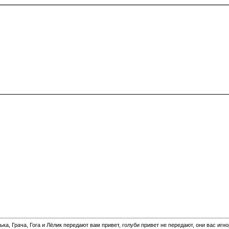
а, Грача, Гога и Лёлик передают вам привет, голуби привет не передают, они вас игн