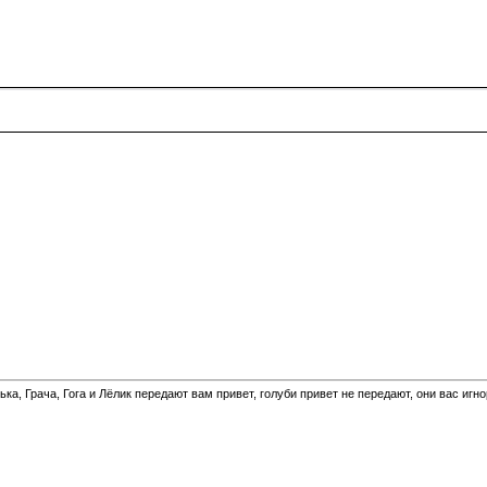
а, Грача, Гога и Лёлик передают вам привет, голуби привет не передают, они вас игн