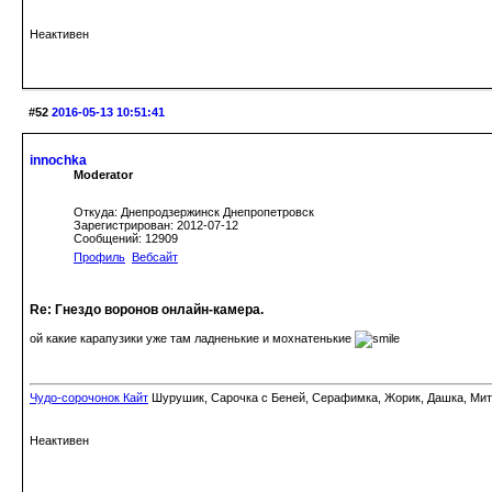
Неактивен
#52
2016-05-13 10:51:41
innochka
Moderator
Откуда: Днепродзержинск Днепропетровск
Зарегистрирован: 2012-07-12
Сообщений: 12909
Профиль
Вебсайт
Re: Гнездо воронов онлайн-камера.
ой какие карапузики уже там ладненькие и мохнатенькие
Чудо-сорочонок Кайт
Шурушик, Сарочка с Беней, Серафимка, Жорик, Дашка, Митьк
Неактивен