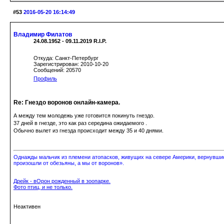
#53
2016-05-20 16:14:49
Владимир Филатов
24.08.1952 - 09.11.2019 R.I.P.
Откуда: Санкт-Петербург
Зарегистрирован: 2010-10-20
Сообщений: 20570
Профиль
Re: Гнездо воронов онлайн-камера.
А между тем молодежь уже готовится покинуть гнездо.
37 дней в гнезде, это как раз середина ожидаемого .
Обычно вылет из гнезда происходит между 35 и 40 днями.
Однажды мальчик из племени атопасков, живущих на севере Америки, вернувшись
произошли от обезьяны, а мы от воронов».
Дрейк - вОрон рожденный в зоопарке.
Фото птиц, и не только.
Неактивен