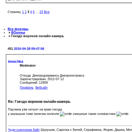
Страниц:
1
2
3
4
5
…
23
Все
Все форумы
»
ВОроны
» Гнездо воронов онлайн-камера.
#51
2016-04-28 09:47:56
innochka
Moderator
Откуда: Днепродзержинск Днепропетровск
Зарегистрирован: 2012-07-12
Сообщений: 12909
Профиль
Вебсайт
Re: Гнездо воронов онлайн-камера.
Паулина уже ночует на краю гнезда
у малышни тоже пенечки полезли
смешные такие головастики
Чудо-сорочонок Кайт
Шурушик, Сарочка с Беней, Серафимка, Жорик, Дашка, Митьк