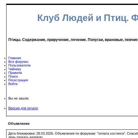
Клуб Людей и Птиц. 
Птицы. Содержание, приручение, лечение. Попугаи, врановые, певчие
Главная
Все форумы
Пользователи
Чайнику
Правила
Поиск
Регистрация
Войти
Вы не зашли.
Версия для печати
Объявление
Дата блокировки: 28.03.2026. Объявления по форумам: "оплата хостинга". Спас
день грохать надоело.