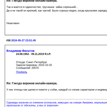
Re: Гнездо воронов онлайн-камера.
Так и мается в одиночестве, трусишка- зайка серенький...
Да и не такой он крепкий, как третий. Было хорошо видно, когда крыльями заряд
Неактивен
#58
2016-05-27 23:51:45
Владимир Филатов
24.08.1952 - 09.11.2019 R.I.P.
Откуда: Санкт-Петербург
Зарегистрирован: 2010-10-20
Сообщений: 20570
Профиль
Re: Гнездо воронов онлайн-камера.
У них птенцы как щенки в помете у собак, каждый со своим характером и инди
Однажды мальчик из племени атопасков, живущих на севере Америки, вернувшись
произошли от обезьяны, а мы от воронов».