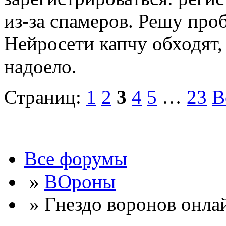
из-за спамеров. Решу про
Нейросети капчу обходят, 
надоело.
Страниц:
1
2
3
4
5
…
23
В
Все форумы
»
ВОроны
» Гнездо воронов онла