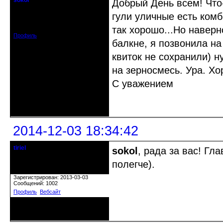
sokol
Добрый День всем! Что
Старейшина клуба
гули уличные есть комб
Откуда: г. Санкт-Петербург
Зарегистрирован: 2012-11-29
Сообщений: 5094
так хорошо...Но наверно
Профиль
балкне, я позвонила на
квиток не сохранили) 
на зерносмесь. Ура. Хо
С уважением
Неактивен
2014-12-03 18:34:42
tiriel
sokol
, рада за вас! Гл
Старожил клуба
полегче).
Откуда: Ногинск.
Зарегистрирован: 2013-03-03
Сообщений: 1002
Профиль
Вебсайт
Неактивен