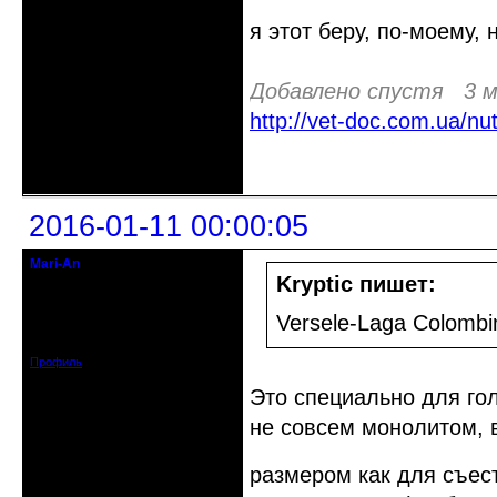
я этот беру, по-моему, 
Добавлено спустя 3 м
http://vet-doc.com.ua/nu
Неактивен
2016-01-11 00:00:05
Mari-An
Moderator
Kryptic пишет:
Откуда: Украина, Днепр. обл.
Versele-Laga Colombi
Зарегистрирован: 2008-09-06
Сообщений: 11728
Профиль
Это специально для го
не совсем монолитом, 
размером как для съес