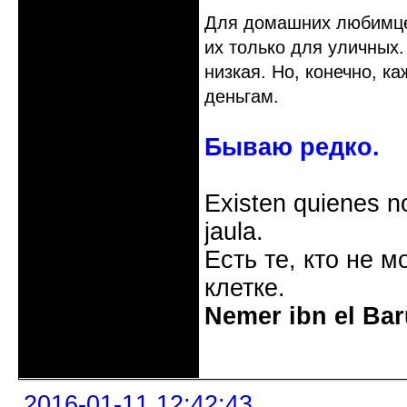
Для домашних любимцев
их только для уличных.
низкая. Но, конечно, к
деньгам.
Бываю редко.
Existen quienes n
jaula.
Есть те, кто не м
клетке.
Nemer ibn el Bar
Неактивен
2016-01-11 12:42:43