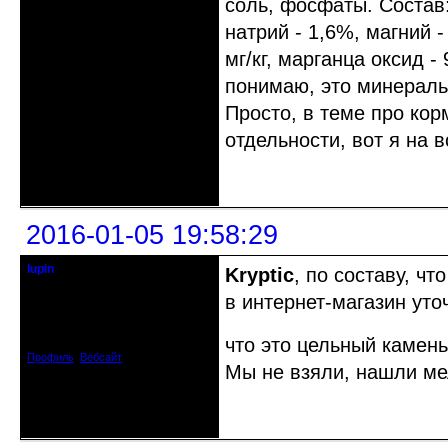
соль, фосфаты. Состав:
натрий - 1,6%, магний -
мг/кг, марганца оксид - 
понимаю, это минераль
Просто, в теме про ко
отдельности, вот я на 
Неактивен
2016-01-05 19:58:29
lupin
Kryptic
, по составу, ч
Старейшина клуба
в интернет-магазин уточ
Откуда: Киев, Украина
Зарегистрирован: 2012-06-09
Сообщений: 5328
что это цельный камень
Профиль
Вебсайт
Мы не взяли, нашли мел
Неактивен