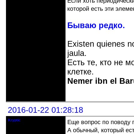
Если хоть периодическ
которой есть эти элеме
Бываю редко.
Existen quienes n
jaula.
Есть те, кто не м
клетке.
Nemer ibn el Bar
Неактивен
2016-01-22 01:28:18
Kryptic
Еще вопрос по поводу п
кандидат в члены клуба
А обычный, который ест
Зарегистрирован: 2015-12-29
Сообщений: 154