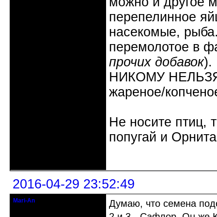
можно и другое м
перепелинное яйц
насекомые, рыба
перемолотое в ф
прочих добавок
).
НИКОМУ НЕЛЬЗЯ: 
жареное/копчено
Не носите птиц, 
попугай и Орнита
Неактивен
2016-04-29 23:52:49
Mari-An
Думаю, что семена под
Moderator
2 и 3 - Сафлор. Он же K