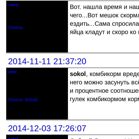
sokol
Вот. нашла время и на
Старейшина клуба
чего...Вот мешок скорм
Откуда: г. Санкт-Петербург
Зарегистрирован: 2012-11-29
Сообщений: 5094
ездить...Сама спросила
Профиль
яйца кладут и скоро ко
Неактивен
2014-11-11 21:37:20
tiriel
sokol
, комбикорм вреде
Старожил клуба
него можно засунуть всё
Откуда: Ногинск.
и процентное соотношен
Зарегистрирован: 2013-03-03
Сообщений: 1002
гулек комбикормом кор
Профиль
Вебсайт
Неактивен
2014-12-03 17:26:07