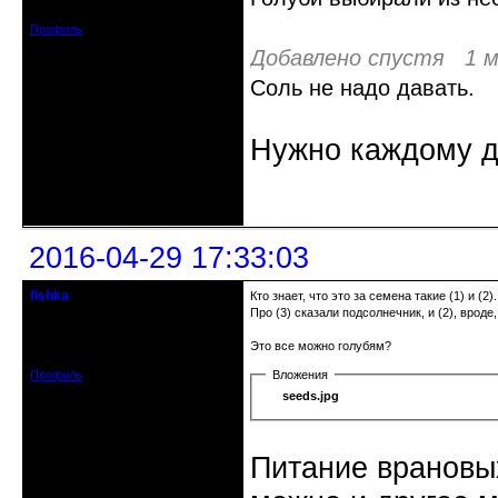
Сообщений: 2634
Профиль
Добавлено спустя 1 м
Соль не надо давать.
Нужно каждому д
Неактивен
2016-04-29 17:33:03
fishka
Кто знает, что это за семена такие (1) и (2).
Действительный член клуба
Про (3) сказали подсолнечник, и (2), вроде,
Откуда: Рига, Прибалтика
Зарегистрирован: 2009-08-04
Это все можно голубям?
Сообщений: 2338
Профиль
Вложения
seeds.jpg
Питание врановых