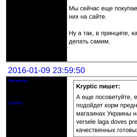
Мы сейчас еще покупае
них на сайте.
Ну а так, в принципе, к
делать самим.
Неактивен
2016-01-09 23:59:50
Звездочка
Действительный член клуба
Kryptic пишет:
Откуда: Киев
Зарегистрирован: 2014-05-16
А еще посоветуйте, е
Сообщений: 531
Профиль
подойдет корм предн
магазинах Украины н
versele laga doves p
качественных готовы