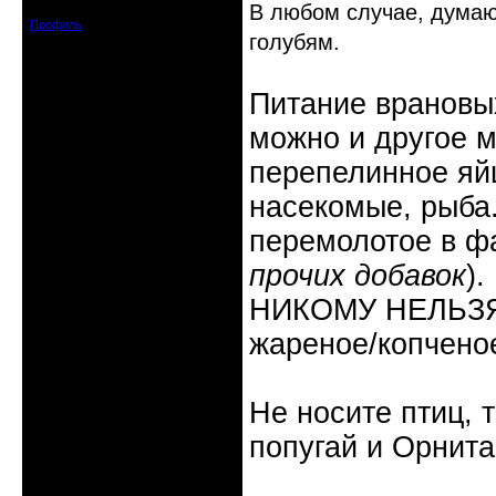
Сообщений: 2338
В любом случае, думаю 
Профиль
голубям.
Питание врановых
можно и другое м
перепелинное яйц
насекомые, рыба
перемолотое в ф
прочих добавок
).
НИКОМУ НЕЛЬЗЯ: 
жареное/копчено
Не носите птиц, 
попугай и Орнита
Неактивен