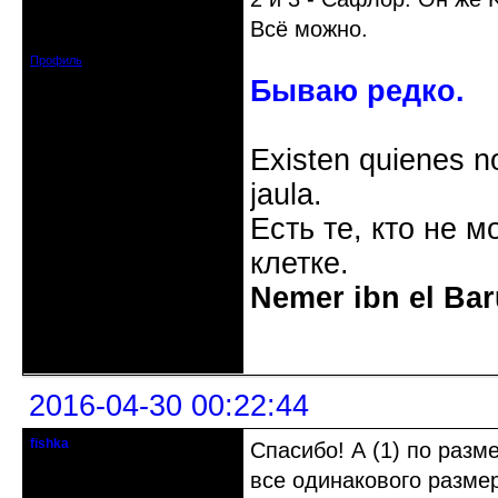
Откуда: Украина, Днепр. обл.
Всё можно.
Зарегистрирован: 2008-09-06
Сообщений: 11728
Профиль
Бываю редко.
Existen quienes n
jaula.
Есть те, кто не м
клетке.
Nemer ibn el Bar
Неактивен
2016-04-30 00:22:44
fishka
Спасибо! А (1) по разм
Действительный член клуба
все одинакового разме
Откуда: Рига, Прибалтика
Зарегистрирован: 2009-08-04