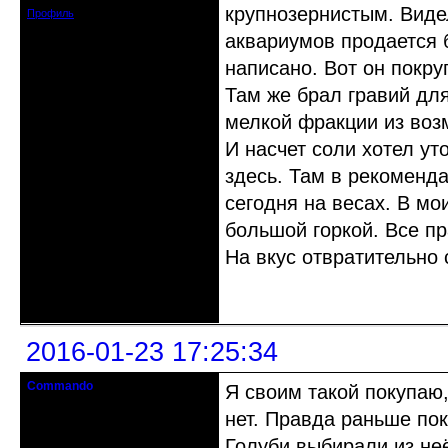
крупнозернистым. Виде
Профиль
аквариумов продается 
написано. Вот он покру
Там же брал гравий для
мелкой фракции из возм
И насчет соли хотел ут
здесь. Там в рекоменда
сегодня на весах. В мо
большой горкой. Все пр
На вкус отвратительно
Неактивен
2016-01-23 17:25:34
Commando
Я своим такой покупаю,
гость клуба
нет. Правда раньше пок
Откуда: Украина.Луганск
Голуби выбирали из не
Зарегистрирован: 2012-08-27