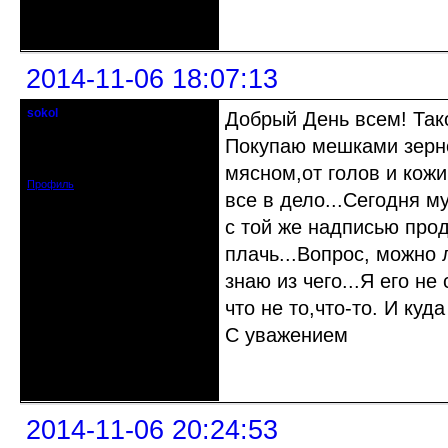
Неактивен
2014-11-06 18:07:13
sokol
Добрый День всем! Так
Старейшина клуба
Покупаю мешками зерно
Откуда: г. Санкт-Петербург
Зарегистрирован: 2012-11-29
Сообщений: 5094
мясном,от голов и кожи
Профиль
все в дело...Сегодня м
с той же надписью про
плачь...Вопрос, можно 
знаю из чего...Я его н
что не то,что-то. И куда
С уважением
Неактивен
2014-11-06 20:24:53