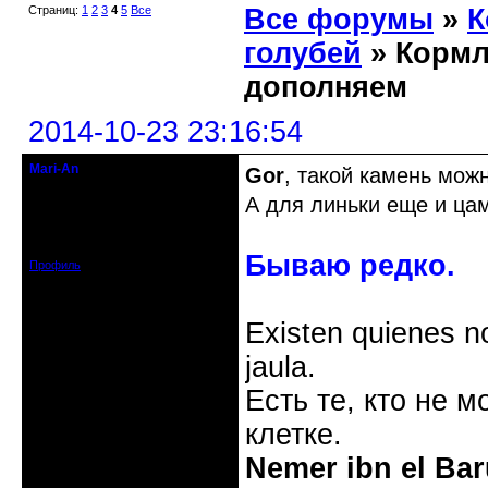
Страниц:
1
2
3
4
5
Все
Все форумы
»
К
голубей
» Кормл
дополняем
2014-10-23 23:16:54
Mari-An
Gor
, такой камень мож
Moderator
А для линьки еще и ца
Откуда: Украина, Днепр. обл.
Зарегистрирован: 2008-09-06
Сообщений: 11728
Бываю редко.
Профиль
Existen quienes n
jaula.
Есть те, кто не м
клетке.
Nemer ibn el Bar