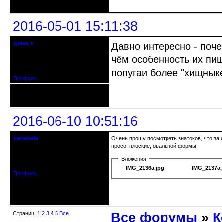
2016-05-01 15:11:38
дима х
Давно интересно - поч
Действительный член клуба
чём особенность их пи
Откуда: Беларусь, г.Витебск
Зарегистрирован: 2014-09-03
Сообщений: 2224
попугаи более "хищныке
Профиль
Неактивен
2016-06-10 10:51:16
carabela
Очень прошу посмотреть знатоков, что за 
кандидат в члены клуба
просо, плоские, овальной формы.
Откуда: Ярославль
Вложения
Зарегистрирован: 2014-12-22
Сообщений: 160
IMG_2136а.jpg
IMG_2137а.
Профиль
Неактивен
Страниц:
1
2
3
4
5
Все
Все форумы
»
К