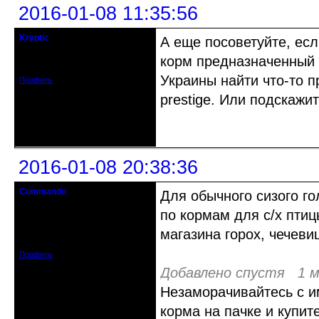
2016-01-08 11:35:56
Kryptic
А еще посоветуйте, есл
кандидат в члены клуба
корм предназначенный 
Зарегистрирован: 2015-12-29
Сообщений: 154
Украины найти что-то п
Профиль
prestige. Или подскажи
Неактивен
2016-01-08 20:38:36
Commando
Для обычного сизого го
гость клуба
по кормам для с/х птиц
Откуда: Украина.Луганск
магазина горох, чечевиц
Зарегистрирован: 2012-08-27
Сообщений: 2634
Профиль
Добавлено спустя 1 м
Незаморачивайтесь с 
корма на пачке и купит