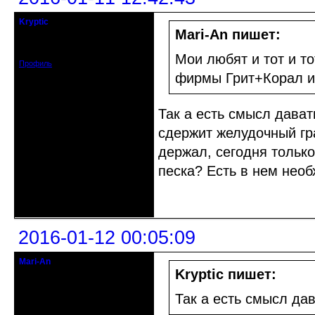
Kryptic
кандидат в члены клуба
Mari-An пишет:
Зарегистрирован: 2015-12-29
Сообщений: 154
Мои любят и тот и то
Профиль
фирмы Грит+Корал и/
Так а есть смысл дават
сдержит желудочный гра
держал, сегодня тольк
песка? Есть в нем необ
Неактивен
2016-01-12 00:05:09
Mari-An
Moderator
Kryptic пишет:
Откуда: Украина, Днепр. обл.
Так а есть смысл да
Зарегистрирован: 2008-09-06
Сообщений: 11728