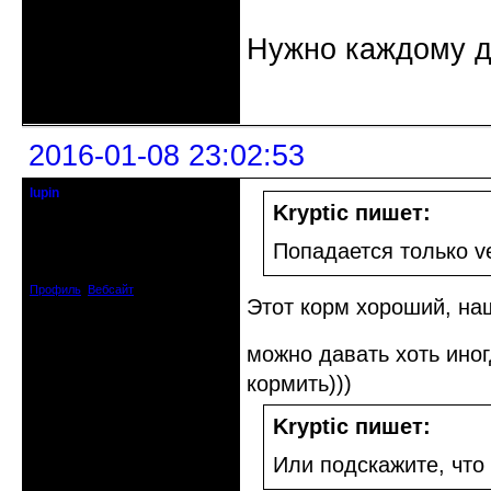
Нужно каждому д
Неактивен
2016-01-08 23:02:53
lupin
Старейшина клуба
Kryptic пишет:
Откуда: Киев, Украина
Попадается только ver
Зарегистрирован: 2012-06-09
Сообщений: 5328
Профиль
Вебсайт
Этот корм хороший, наш
можно давать хоть иног
кормить)))
Kryptic пишет:
Или подскажите, что