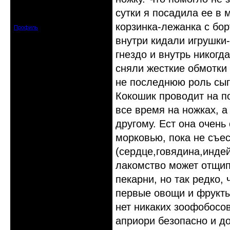
Откуда: Астрахань
сутки я посадила ее в 
Зарегистрирован: 2015-06-12
Сообщений: 82
корзинка-лежанка с бор
Профиль
внутри кидали игрушки
гнездо и внутрь никогд
сняли жесткие обмотки
не последнюю роль сыг
Кокошик проводит на п
все время на ножках, а
другому. Ест она очень
морковью, пока не съес
(сердце,говядина,индей
лакомство может отщип
пекарни, но так редко,
первые овощи и фрукты
нет никаких зоофобосов,
априори безопасно и д