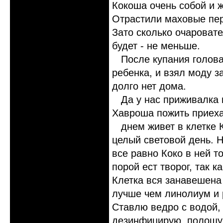
Кокоша очень собой и 
Отрастили маховые перь
Зато сколько очароват
будет - не меньше.
После купания голова 
ребенка, и взял моду 
долго нет дома.
Да у нас приживалка 
Хавроша пожить приеха
днем живет в клетке К
целый световой день. Н
все равно Коко в ней т
порой ест творог, так к
Клетка вся занавешена
лучше чем линолиум и 
Ставлю ведро с водой,
дезинфицирую, полощу,