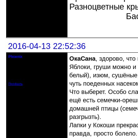
Разноцветные кр
Бас
Неактивен
2016-04-13 22:52:36
Phoenix
ОкаСана
, здорово, что
Старожил клуба
Яблоки, груши можно и 
Откуда: Земля, Кубань
белый), изюм, сушёные
Зарегистрирован: 2011-12-11
Сообщений: 2874
чуть поеденных насеко
Профиль
Что выберет. Особо сл
ещё есть семечки-ореш
домашней птицы (семеч
разгрызть).
Лапки у Кокоши прекра
правда, просто болело.