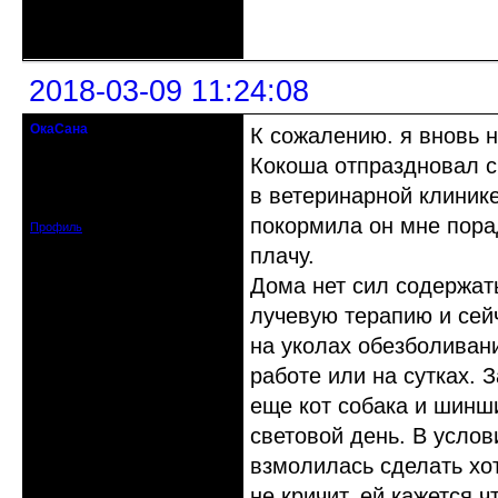
Неактивен
2018-03-09 11:24:08
ОкаСана
К сожалению. я вновь 
гость клуба
Кокоша отпраздновал с
Откуда: Астрахань
в ветеринарной клинике
Зарегистрирован: 2015-06-12
Сообщений: 82
покормила он мне пора
Профиль
плачу.
Дома нет сил содержат
лучевую терапию и сейч
на уколах обезболиван
работе или на сутках. 
еще кот собака и шинши
световой день. В услов
взмолилась сделать хот
не кричит. ей кажется ч