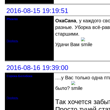
2016-08-15 19:19:51
Phoenix
ОкаСана
, у каждого св
Старожил клуба
разные. Уборка всё-рав
Откуда: Земля, Кубань
старшими.
Зарегистрирован: 2011-12-11
Сообщений: 2874
Профиль
Удачи Вам
Неактивен
2016-08-16 19:39:00
Сорока-Белобока
....у Вас только одна п
Действительный член клуба
было?
Откуда: Киев
Зарегистрирован: 2016-06-28
Сообщений: 3222
Профиль
Так хочется забы
Просто тучей ста