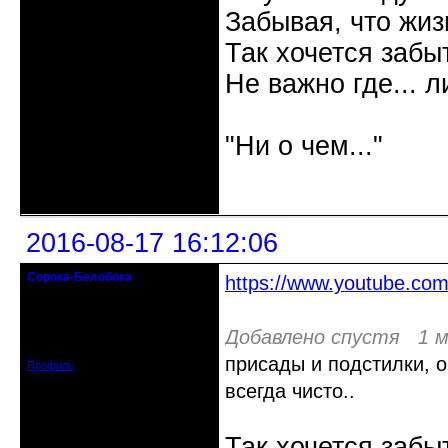
Забывая, что жизн
Так хочется забыт
Не важно где... л
Галина
"Ни о чем..."
Неактивен
2016-08-17 16:12:06
Сорока-Белобока
https://www.youtube.c
Действительный член клуба
Откуда: Киев
Добавлено спустя 1 м
Зарегистрирован: 2016-06-28
Сообщений: 3222
присады и подстилки, оч
Профиль
всегда чисто..
Так хочется забы