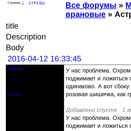
Страниц:
1
…
3
4
5
6
Все
Все форумы
»
М
врановые
» Аст
title
Description
Body
2016-04-12 16:33:45
ОкаСана
У нас проблема. Охром
гость клуба
поджимает и ложиться г
Откуда: Астрахань
одинаково. А вот сбоку
Зарегистрирован: 2015-06-12
Сообщений: 82
розовая шишечка, как г
Профиль
Добавлено спустя 1 м
У нас проблема. Охром
поджимает и ложиться г