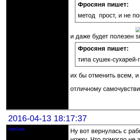
Фросяня пишет:
метод прост, и не п
и даже будет полезен
Фросяня пишет:
типа сушек-сухарей-
их бы отменить всем, и
отличному самочувств
Неактивен
2016-04-13 18:17:37
ОкаСана
Ну вот вернулась с раб
гость клуба
ножку. Что помогло не