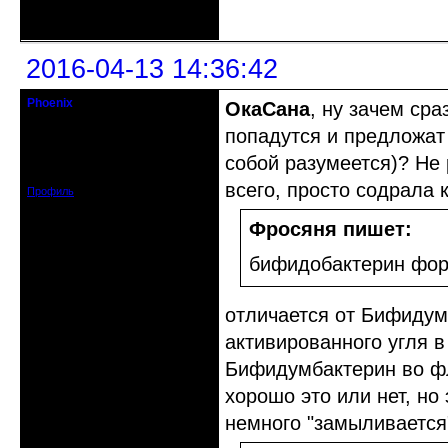
Неактивен
2016-04-13 14:36:42
Phoenix
ОкаСана
, ну зачем сра
Старожил клуба
попадутся и предложат 
Откуда: Земля, Кубань
собой разумеется)? Не 
Зарегистрирован: 2011-12-11
Сообщений: 2874
всего, просто содрала 
Профиль
Фросяня пишет:
бифидобактерин фор
отличается от Бифидум
активированного угля в
Бифидумбактерин во фл
хорошо это или нет, но
немного "замыливается