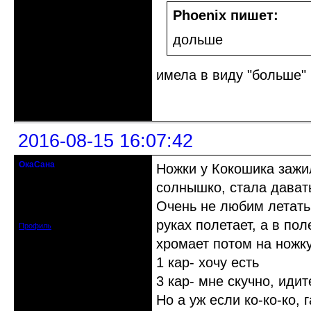
Phoenix пишет:
дольше
имела в виду "больше"
Неактивен
2016-08-15 16:07:42
ОкаСана
Ножки у Кокошика зажи
гость клуба
солнышко, стала дават
Откуда: Астрахань
Очень не любим летать.
Зарегистрирован: 2015-06-12
Сообщений: 82
руках полетает, а в пол
Профиль
хромает потом на ножку
1 кар- хочу есть
3 кар- мне скучно, иди
Но а уж если ко-ко-ко, 