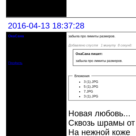
Неактивен
2016-04-13 18:37:28
ОкаСана
забыла про лимиты размеров.
гость клуба
Добавлено спустя 1 минуту 8 секунд:
Откуда: Астрахань
ОкаСана пишет:
Зарегистрирован: 2015-06-12
Сообщений: 82
забыла про лимиты размеров.
Профиль
Вложения
3 (1).JPG
5 (1).JPG
7.JPG
3 (1).JPG
Новая любовь...
Сквозь шрамы от
На нежной коже