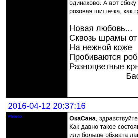
одинаково. А вот сбоку
розовая шишечка, как г
Новая любовь...
Сквозь шрамы от
На нежной коже
Пробиваются роб
Разноцветные кр
Бас
Неактивен
2016-04-12 20:37:16
Phoenix
ОкаСана
, здравствуйте
Старожил клуба
Как давно такое состо
Откуда: Земля, Кубань
или больше обхвата ла
Зарегистрирован: 2011-12-11