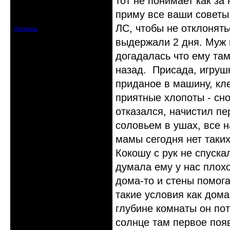
тот не понимает как за
Откуда: Астрахань
приму все ваши советы
Зарегистрирован: 2015-06-12
Сообщений: 82
ЛС, чтобы не отклонят
Профиль
выдержали 2 дня. Муж 
догадалась что ему там
назад. Присада, игруш
приданое в машину, кле
приятные хлопоты - сно
отказался, начистил пе
соловьем в ушах, все н
мамы сегодня нет таких
Кокошу с рук не спуска
думала ему у нас плохо
дома-то и стены помога
такие условия как дома
глубине комнаты он пот
солнце там первое появ