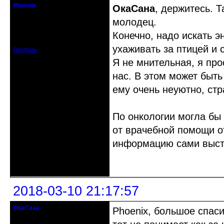
Phoenix
ОкаСана
, держитесь. 
Старожил клуба
молодец.
Откуда: Земля, Кубань
Конечно, надо искать э
Зарегистрирован: 2011-12-11
Сообщений: 2874
ухаживать за птицей и 
Профиль
Я не мнительная, я про
нас. В этом может быт
ему очень неуютно, стр
По онкологии могла бы 
от врачебной помощи о
информацию сами выстр
Неактивен
2018-03-10 21:17:57
ОкаСана
Phoenix, большое спаси
гость клуба