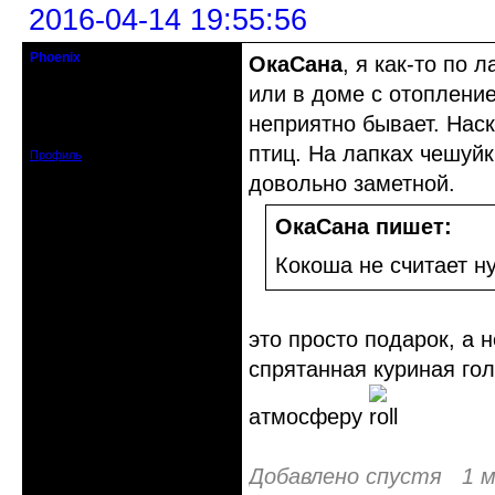
2016-04-14 19:55:56
Phoenix
ОкаСана
, я как-то по 
Старожил клуба
или в доме с отоплени
Откуда: Земля, Кубань
неприятно бывает. Нас
Зарегистрирован: 2011-12-11
Сообщений: 2874
птиц. На лапках чешуйк
Профиль
довольно заметной.
ОкаСана пишет:
Кокоша не считает н
это просто подарок, а 
спрятанная куриная гол
атмосферу
Добавлено спустя 1 м