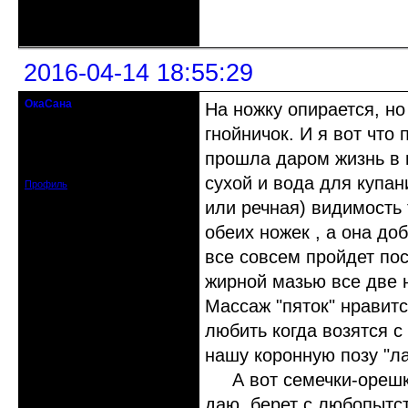
Неактивен
2016-04-14 18:55:29
ОкаСана
На ножку опирается, н
гость клуба
гнойничок. И я вот что
Откуда: Астрахань
прошла даром жизнь в г
Зарегистрирован: 2015-06-12
Сообщений: 82
сухой и вода для купан
Профиль
или речная) видимость 
обеих ножек , а она до
все совсем пройдет по
жирной мазью все две н
Массаж "пяток" нравит
любить когда возятся с
нашу коронную позу "ла
А вот семечки-орешки,
даю, берет с любопытс