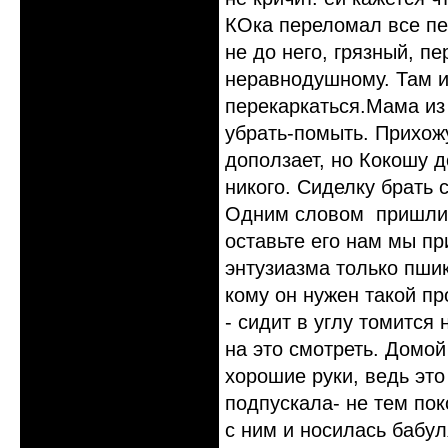
КОка переломал все пе
не до него, грязный, п
неравнодушному. Там и 
перекаркаться.Мама из 
убрать-помыть. Прихожу
доползает, но Кокошу д
никого. Сиделку брать 
Одним словом пришли м
оставьте его нам мы пр
энтузиазма только пшик
кому он нужен такой п
- сидит в углу томится
на это смотреть. Домой
хорошие руки, ведь это
подпускала- не тем пок
с ним и носилась бабу