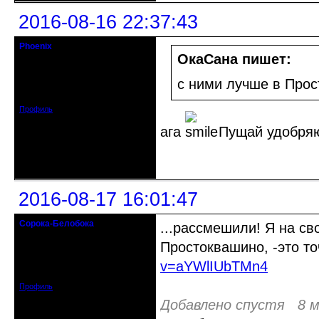
2016-08-16 22:37:43
Phoenix
Старожил клуба
ОкаСана пишет:
Откуда: Земля, Кубань
с ними лучше в Про
Зарегистрирован: 2011-12-11
Сообщений: 2874
Профиль
ага
Пущай удобря
Неактивен
2016-08-17 16:01:47
Сорока-Белобока
...рассмешили! Я на сво
Действительный член клуба
Простоквашино, -это т
Откуда: Киев
v=aYWlIUbTMn4
Зарегистрирован: 2016-06-28
Сообщений: 3222
Профиль
Добавлено спустя 8 м