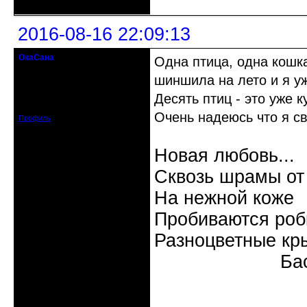
2016-08-16 22:09:13
ОкаСана
Одна птица, одна кошка
гость клуба
шиншила на лето и я уж
Откуда: Астрахань
Десять птиц - это уже 
Зарегистрирован: 2015-06-12
Сообщений: 82
Очень надеюсь что я св
Профиль
Новая любовь...
Сквозь шрамы от
На нежной коже
Пробиваются роб
Разноцветные кр
Бас
Неактивен