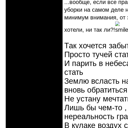
...вообще, если все пр
уборки на самом деле н
минимум внимания, от 
хотели, ни так ли?!
Так хочется забы
Просто тучей ста
И парить в небес
стать
Землю всласть на
вновь обратиться
Не устану мечтать
Лишь бы чем-то , 
нереальность гр
В кулаке воздух 