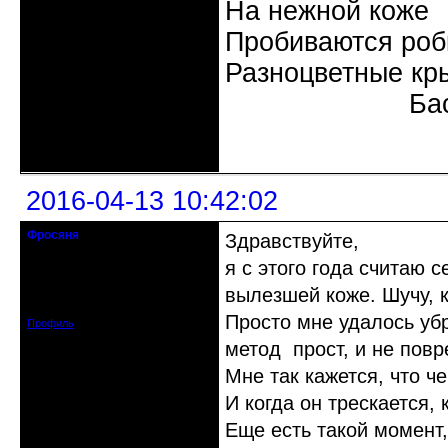
На нежной коже
Пробиваются роб
Разноцветные кр
Бас
Неактивен
2016-04-13 10:42:02
Фросяня
Здравствуйте,
Moderators
я с этого года считаю
Откуда: С-Петербург
вылезшей коже. Шучу, 
Зарегистрирован: 2012-06-20
Сообщений: 4578
Просто мне удалось убр
Профиль
метод прост, и не повр
Мне так кажется, что ч
И когда он трескается,
Еще есть такой момент,