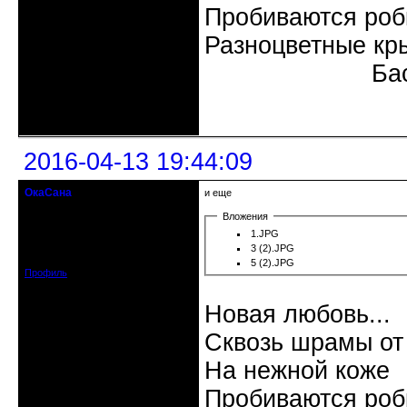
Пробиваются роб
Разноцветные кр
Бас
Неактивен
2016-04-13 19:44:09
ОкаСана
и еще
гость клуба
Вложения
1.JPG
Откуда: Астрахань
Зарегистрирован: 2015-06-12
3 (2).JPG
Сообщений: 82
5 (2).JPG
Профиль
Новая любовь...
Сквозь шрамы от
На нежной коже
Пробиваются роб