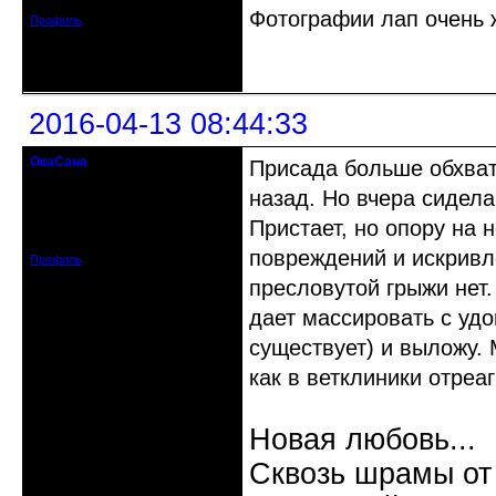
Сообщений: 2874
Фотографии лап очень 
Профиль
Неактивен
2016-04-13 08:44:33
ОкаСана
Присада больше обхват
гость клуба
назад. Но вчера сидела
Откуда: Астрахань
Пристает, но опору на 
Зарегистрирован: 2015-06-12
Сообщений: 82
повреждений и искривл
Профиль
пресловутой грыжи нет.
дает массировать с уд
существует) и выложу. М
как в ветклиники отреа
Новая любовь...
Сквозь шрамы от