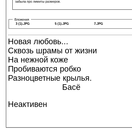
забыла про лимиты размеров.
Вложения
3 (1).JPG
5 (1).JPG
7.JPG
Новая любовь...
Сквозь шрамы от жизни
На нежной коже
Пробиваются робко
Разноцветные крылья.
Басё
Неактивен