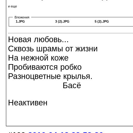
и еще
Вложения
1.JPG
3 (2).JPG
5 (2).JPG
Новая любовь...
Сквозь шрамы от жизни
На нежной коже
Пробиваются робко
Разноцветные крылья.
Басё
Неактивен