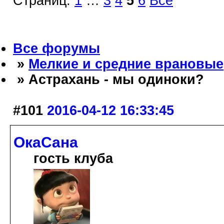
Страниц:
1
…
3
4
5
6
Все
Все форумы
»
Мелкие и средние врановые
» Астрахань - мы одиноки?
#101
2016-04-12 16:33:45
ОкаСана
гость клуба