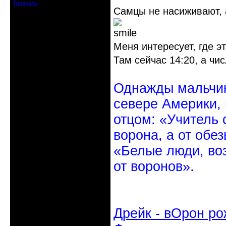
Профиль
Самцы не насиживают, а
Меня интересует, где э
Там сейчас 14:20, а чи
Однажды мальчик
севере Америки,
отцом: «Учитель 
ворона, а от обе
«Белые люди, во
от воронов».
Дрейк - вОрон ро