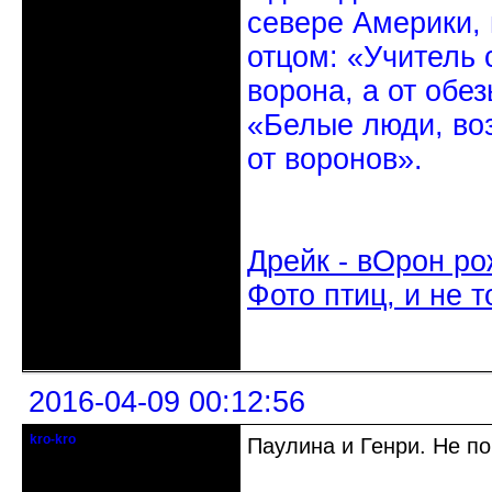
севере Америки,
отцом: «Учитель 
ворона, а от обе
«Белые люди, во
от воронов».
Дрейк - вОрон ро
Фото птиц, и не т
Неактивен
2016-04-09 00:12:56
kro-kro
Паулина и Генри. Не по
Старожил клуба
Откуда: Москва