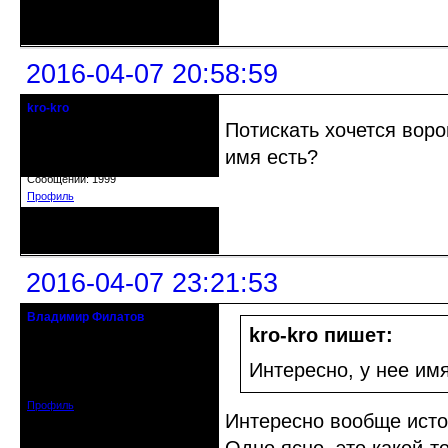
Неактивен
2016-04-07 20:58:59
kro-kro
Старожил клуба
Потискать хочется воро
имя есть?
Откуда: Москва
Зарегистрирован: 2013-09-11
Сообщений: 1999
Профиль
Неактивен
2016-04-07 23:21:53
Владимир Филатов
24.08.1952 - 09.11.2019 R.I.P.
kro-kro пишет:
Откуда: Санкт-Петербург
Интересно, у нее им
Зарегистрирован: 2010-10-20
Сообщений: 20570
Профиль
Интересно вообще исто