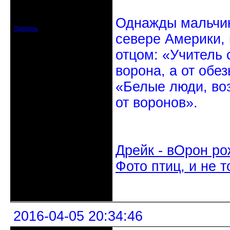
Откуда: Санкт-Петербург
Зарегистрирован: 2010-10-20
Однажды мальчик
Сообщений: 20570
Профиль
севере Америки,
отцом: «Учитель 
ворона, а от обе
«Белые люди, во
от воронов».
Дрейк - вОрон ро
Фото птиц, и не т
Неактивен
2016-04-05 20:34:46