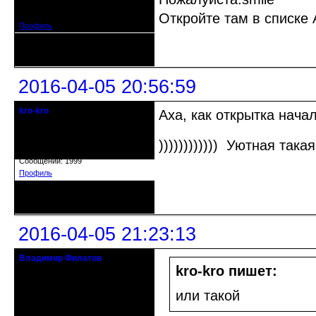
Зарегистрирован: 2010-02-17
Сообщений: 890
Откройте там в списке А
Профиль
Неактивен
2016-04-05 20:56:59
kro-kro
Аха, как открытка нача
Старожил клуба
)))))))))))) Уютная така
Откуда: Москва
Зарегистрирован: 2013-09-11
Сообщений: 1999
Профиль
Неактивен
2016-04-05 21:23:13
Владимир Филатов
24.08.1952 - 09.11.2019 R.I.P.
kro-kro пишет:
Откуда: Санкт-Петербург
или такой
Зарегистрирован: 2010-10-20
Сообщений: 20570