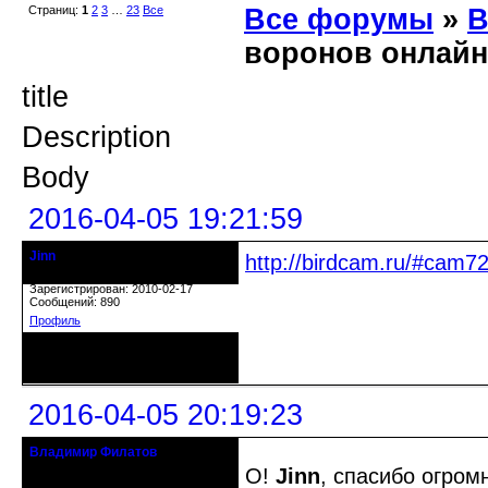
Страниц:
1
2
3
…
23
Все
Все форумы
»
В
воронов онлайн
title
Description
Body
2016-04-05 19:21:59
Jinn
http://birdcam.ru/#cam7
Действительный член клуба
Зарегистрирован: 2010-02-17
Сообщений: 890
Профиль
Неактивен
2016-04-05 20:19:23
Владимир Филатов
24.08.1952 - 09.11.2019 R.I.P.
О!
Jinn
, спасибо огром