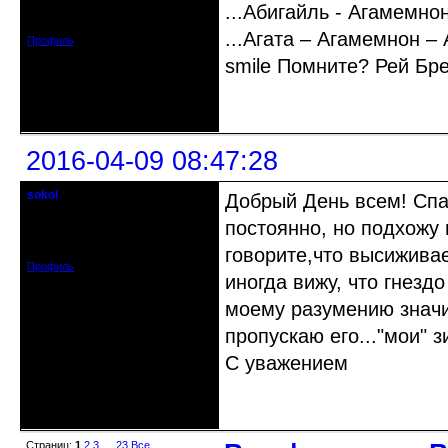
...Абигайль - Агамемнон 
Зарегистрирован: 2013-09-11
Сообщений: 1999
...Агата – Агамемнон –
Профиль
smile Помните? Рей Бре
Неактивен
2016-04-09 08:47:28
sokol
Добрый День всем! Спа
Старейшина клуба
постоянно, но подхожу 
Откуда: г. Санкт-Петербург
Зарегистрирован: 2012-11-29
Сообщений: 5094
говорите,что высиживае
Профиль
иногда вижу, что гнезд
моему разумению значи
пропускаю его..."мои" з
С уважением
Неактивен
Страниц:
1
2
3
…
23
Все