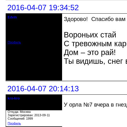
2016-04-07 19:34:52
Edvin
Здорово! Спасибо вам 
кандидат в члены клуба
Откуда: Рига, Латвия
Вороньих стай
Зарегистрирован: 2016-04-03
Сообщений: 266
С тревожным кар
Профиль
Дом – это рай!
Ты видишь, снег 
Неактивен
2016-04-07 20:14:13
kro-kro
Старожил клуба
У орла №7 вчера в гнез
Откуда: Москва
Зарегистрирован: 2013-09-11
Сообщений: 1999
Профиль