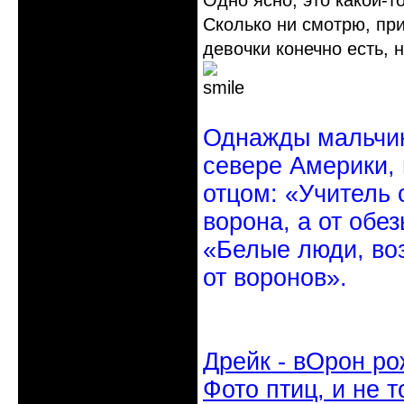
Одно ясно, это какой-
Сколько ни смотрю, при
девочки конечно есть, 
Однажды мальчик
севере Америки,
отцом: «Учитель 
ворона, а от обе
«Белые люди, во
от воронов».
Дрейк - вОрон ро
Фото птиц, и не т