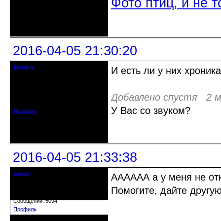
Фото птиц, и не т
Неактивен
2016-04-05 21:30:20
kro-kro
И есть ли у них хроника 
Старожил клуба
Откуда: Москва
Добавлено спустя 2 м
Зарегистрирован: 2013-09-11
Сообщений: 1999
У Вас со звуком?
Профиль
Неактивен
2016-04-05 21:33:38
sokol
АААААА а у меня не отк
Старейшина клуба
Помогите, дайте другую
Откуда: г. Санкт-Петербург
Зарегистрирован: 2012-11-29
Сообщений: 5094
Профиль