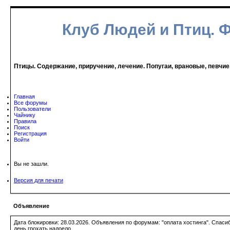
Клуб Людей и Птиц. 
Птицы. Содержание, приручение, лечение. Попугаи, врановые, певчие
Главная
Все форумы
Пользователи
Чайнику
Правила
Поиск
Регистрация
Войти
Вы не зашли.
Версия для печати
Объявление
Дата блокировки: 28.03.2026. Объявления по форумам: "оплата хостинга". Спас
день грохать надоело.