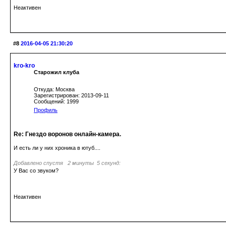
Неактивен
#8
2016-04-05 21:30:20
kro-kro
Старожил клуба
Откуда: Москва
Зарегистрирован: 2013-09-11
Сообщений: 1999
Профиль
Re: Гнездо воронов онлайн-камера.
И есть ли у них хроника в ютуб....
Добавлено спустя 2 минуты 5 секунд:
У Вас со звуком?
Неактивен