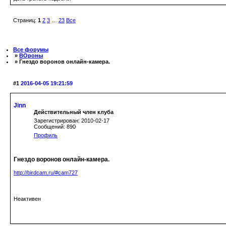
Страниц:
1
2
3
…
23
Все
Все форумы
»
ВОроны
» Гнездо воронов онлайн-камера.
#1
2016-04-05 19:21:59
Jinn
Действительный член клуба
Зарегистрирован: 2010-02-17
Сообщений: 890
Профиль
Гнездо воронов онлайн-камера.
http://birdcam.ru/#cam727
Неактивен