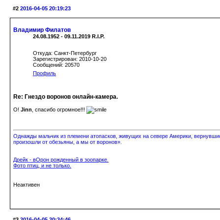
#2
2016-04-05 20:19:23
Владимир Филатов
24.08.1952 - 09.11.2019 R.I.P.
Откуда: Санкт-Петербург
Зарегистрирован: 2010-10-20
Сообщений: 20570
Профиль
Re: Гнездо воронов онлайн-камера.
О!
Jinn
, спасибо огромное!!!
Однажды мальчик из племени атопасков, живущих на севере Америки, вернувшись
произошли от обезьяны, а мы от воронов».
Дрейк - вОрон рожденный в зоопарке.
Фото птиц, и не только.
Неактивен
#3
2016-04-05 20:34:46