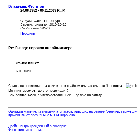
Владимир Филатов
24.08.1952 - 09.11.2019 R.I.P.
Откуда: Санкт-Петербург
Зарегистрирован: 2010-10-20
Сообщений: 20570
Профиль
Re: Гнездо воронов онлайн-камера.
kro-kro пишет:
или такой
Самцы не насиживают, а если и, то в крайнем случае или для баловства...
Меня интересует, где это происходит?
Там сейчас 14:20, а число сегодняшнее.... далеко на западе.
Однажды мальчик из племени атопасков, живущих на севере Америки, вернувшись
произошли от обезьяны, а мы от воронов».
Дрейк - вОрон рожденный в зоопарке.
Фото птиц, и не только.