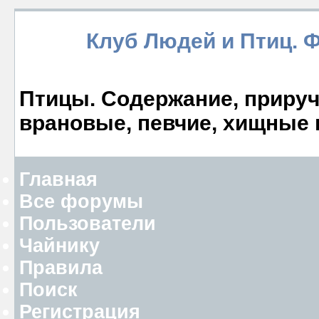
Клуб Людей и Птиц. 
Птицы. Содержание, прируче
врановые, певчие, хищные 
Главная
Все форумы
Пользователи
Чайнику
Правила
Поиск
Регистрация