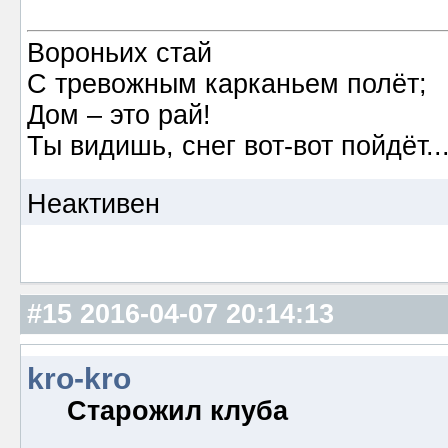
Вороньих стай
С тревожным карканьем полёт;
Дом – это рай!
Ты видишь, снег вот-вот пойдёт.
Неактивен
#15
2016-04-07 20:14:13
kro-kro
Старожил клуба