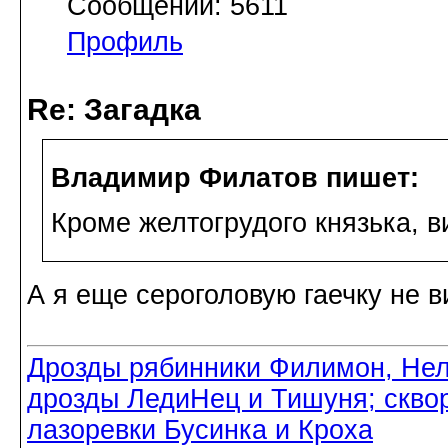
Сообщений: 5611
Профиль
Re: Загадка
Владимир Филатов пишет:
Кроме желтогрудого князька, ви
А я еще сероголовую гаечку не в
Дрозды рябинники Филимон, Нел
дрозды ЛедиНец и Тишуня; скво
лазоревки Бусинка и Кроха