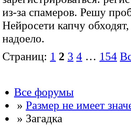
из-за спамеров. Решу про
Нейросети капчу обходят, 
надоело.
Страниц:
1
2
3
4
…
154
В
Все форумы
»
Размер не имеет знач
» Загадка