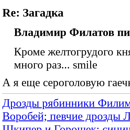
Re: Загадка
Владимир Филатов пи
Кроме желтогрудого кня
много раз... smile
А я еще сероголовую гаечк
Дрозды рябинники Филимо
Воробей; певчие дрозды 
Шкипер и Горошек; синич