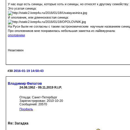
У нас еще есть синицы, которые хоть и синицы, но относят к другому семейству:
Это усатая синица:
И ополовник, или длиннохвостая синица:
На Руси были не согласны с таким гастрономическим научным названием синицы
Про ополовников мне понравилась небольшая заметка из лайвжурнала:
ополовники
Неактивен
#30
2016-01-19 14:50:43
Владимир Филатов
24.08.1952 - 09.11.2019 R.I.P.
Откуда: Санкт-Петербург
Зарегистрирован: 2010-10-20
Сообщений: 20570
Профиль
Re: Загадка