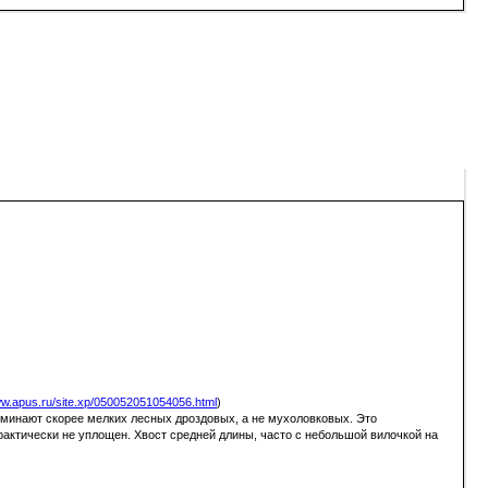
ww.apus.ru/site.xp/050052051054056.html
)
поминают скорее мелких лесных дроздовых, а не мухоловковых. Это
рактически не уплощен. Хвост средней длины, часто с небольшой вилочкой на