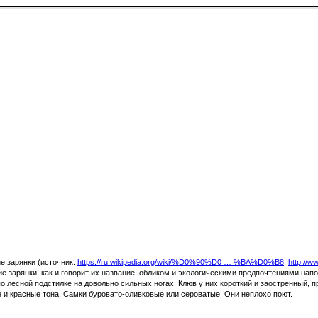
е зарянки (источник:
https://ru.wikipedia.org/wiki/%D0%90%D0 … %BA%D0%B8,
http://w
е зарянки, как и говорит их название, обликом и экологическими предпочтениями на
 лесной подстилке на довольно сильных ногах. Клюв у них короткий и заостренный, п
е и красные тона. Самки буровато-оливковые или сероватые. Они неплохо поют.