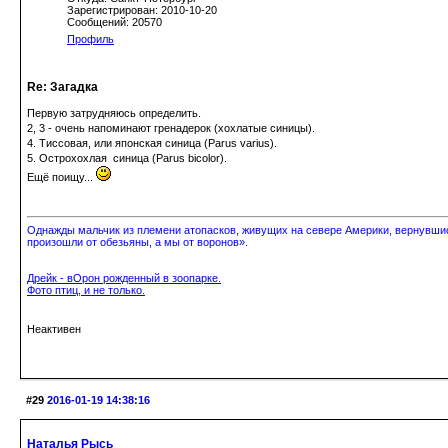
Зарегистрирован: 2010-10-20
Сообщений: 20570
Профиль
Re: Загадка
Первую затрудняюсь определить.
2, 3 - очень напоминают гренадерок (хохлатые синицы).
4. Тиссовая, или японская синица (Parus varius).
5. Острохохлая синица (Parus bicolor).
Ещё поищу...
Однажды мальчик из племени атопасков, живущих на севере Америки, вернувшись
произошли от обезьяны, а мы от воронов».
Дрейк - вОрон рожденный в зоопарке.
Фото птиц, и не только.
Неактивен
#29
2016-01-19 14:38:16
Наталья Рысь