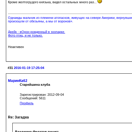
Кроме желтогрудого князька, видел остальных много раз...
Однажды мальчик из племени атопасков, живущих на севере Америки, вернувшись
произошли от обезьяны, а мы от воронов».
Дрейк - вОрон рожденный в зоопарке.
Фото птиц, и не только.
Неактивен
#31
2016-01-19 17:25:04
МаринКа62
Старейшина клуба
Зарегистрирован: 2012-09-04
Сообщений: 5611
Профиль
Re: Загадка
Владимир Филатов пишет: