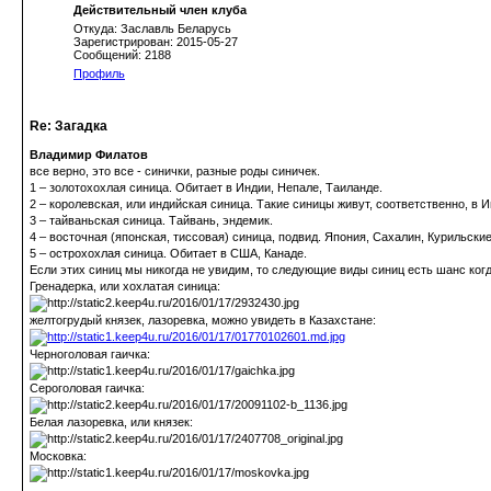
Действительный член клуба
Откуда: Заславль Беларусь
Зарегистрирован: 2015-05-27
Сообщений: 2188
Профиль
Re: Загадка
Владимир Филатов
все верно, это все - синички, разные роды синичек.
1 – золотохохлая синица. Обитает в Индии, Непале, Таиланде.
2 – королевская, или индийская синица. Такие синицы живут, соответственно, в 
3 – тайваньская синица. Тайвань, эндемик.
4 – восточная (японская, тиссовая) синица, подвид. Япония, Сахалин, Курильские
5 – острохохлая синица. Обитает в США, Канаде.
Если этих синиц мы никогда не увидим, то следующие виды синиц есть шанс когд
Гренадерка, или хохлатая синица:
желтогрудый князек, лазоревка, можно увидеть в Казахстане:
Черноголовая гаичка:
Сероголовая гаичка:
Белая лазоревка, или князек:
Московка: