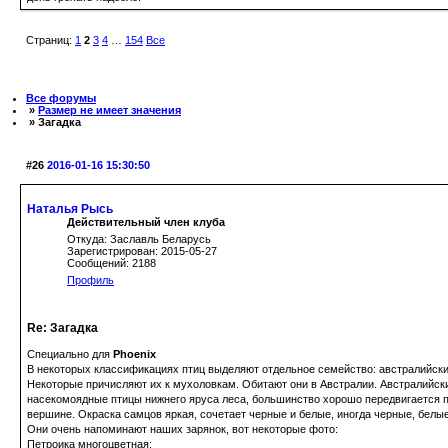
Страниц:
1
2
3
4
…
154
Все
Все форумы
»
Размер не имеет значения
» Загадка
#26
2016-01-16 15:30:50
Наталья Рысь
Действительный член клуба
Откуда: Заславль Беларусь
Зарегистрирован: 2015-05-27
Сообщений: 2188
Профиль
Re: Загадка
Специально для
Phoenix
В некоторых классификациях птиц выделяют отдельное семейство: австралийски
Некоторые причисляют их к мухоловкам. Обитают они в Австралии. Австралийски
насекомоядные птицы нижнего яруса леса, большинство хорошо передвигается по
вершине. Окраска самцов яркая, сочетает черные и белые, иногда черные, белы
Они очень напоминают наших зарянок, вот некоторые фото:
Петроика многоцветная: