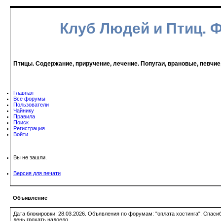
Клуб Людей и Птиц. 
Птицы. Содержание, приручение, лечение. Попугаи, врановые, певчие
Главная
Все форумы
Пользователи
Чайнику
Правила
Поиск
Регистрация
Войти
Вы не зашли.
Версия для печати
Объявление
Дата блокировки: 28.03.2026. Объявления по форумам: "оплата хостинга". Спас
день грохать надоело.