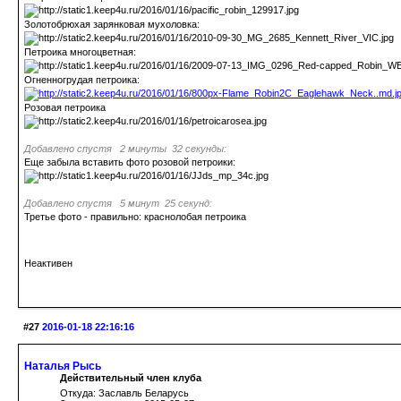
Золотобрюхая зарянковая мухоловка:
Петроика многоцветная:
Огненногрудая петроика:
Розовая петроика
Добавлено спустя 2 минуты 32 секунды:
Еще забыла вставить фото розовой петроики:
Добавлено спустя 5 минут 25 секунд:
Третье фото - правильно: краснолобая петроика
Неактивен
#27
2016-01-18 22:16:16
Наталья Рысь
Действительный член клуба
Откуда: Заславль Беларусь