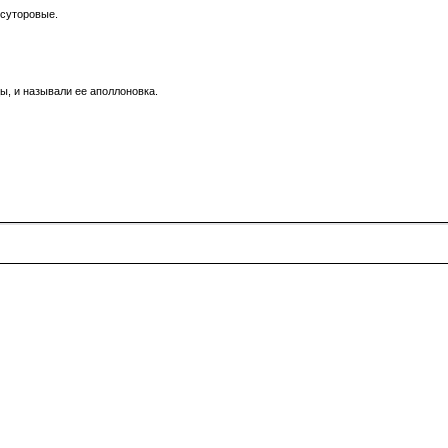
 суторовые.
, и называли ее аполлоновка.