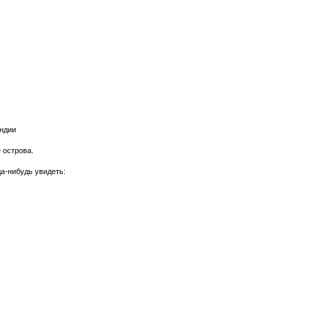
Индии
 острова.
а-нибудь увидеть: