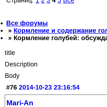
Страниц:
1
2
3
4
5
Все
Все форумы
»
Кормление и содержание го
» Кормление голубей: обсужд
title
Description
Body
#76
2014-10-23 23:16:54
Mari-An