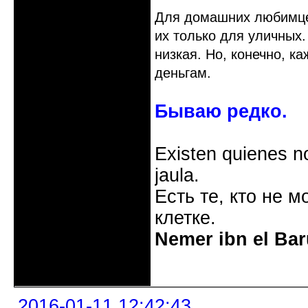
Для домашних любимцев
их только для уличных.
низкая. Но, конечно, к
деньгам.
Бываю редко.
Existen quienes n
jaula.
Есть те, кто не м
клетке.
Nemer ibn el Bar
Неактивен
2016-01-11 12:42:43