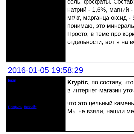
соль, фосфаты. Состав:
натрий - 1,6%, магний -
мг/кг, марганца оксид - 
понимаю, это минераль
Просто, в теме про ко
отдельности, вот я на 
Неактивен
2016-01-05 19:58:29
lupin
Kryptic
, по составу, ч
Старейшина клуба
в интернет-магазин уточ
Откуда: Киев, Украина
Зарегистрирован: 2012-06-09
Сообщений: 5328
что это цельный камень
Профиль
Вебсайт
Мы не взяли, нашли мел
Неактивен