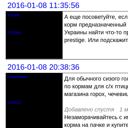
2016-01-08 11:35:56
Kryptic
А еще посоветуйте, есл
кандидат в члены клуба
корм предназначенный 
Зарегистрирован: 2015-12-29
Сообщений: 154
Украины найти что-то п
Профиль
prestige. Или подскажи
Неактивен
2016-01-08 20:38:36
Commando
Для обычного сизого го
гость клуба
по кормам для с/х птиц
Откуда: Украина.Луганск
магазина горох, чечевиц
Зарегистрирован: 2012-08-27
Сообщений: 2634
Профиль
Добавлено спустя 1 м
Незаморачивайтесь с 
корма на пачке и купит