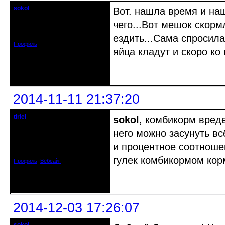
sokol
Вот. нашла время и на
Старейшина клуба
чего...Вот мешок скорм
Откуда: г. Санкт-Петербург
Зарегистрирован: 2012-11-29
Сообщений: 5094
ездить...Сама спросила
Профиль
яйца кладут и скоро ко
Неактивен
2014-11-11 21:37:20
tiriel
sokol
, комбикорм вреде
Старожил клуба
него можно засунуть всё
Откуда: Ногинск.
и процентное соотношен
Зарегистрирован: 2013-03-03
Сообщений: 1002
гулек комбикормом кор
Профиль
Вебсайт
Неактивен
2014-12-03 17:26:07