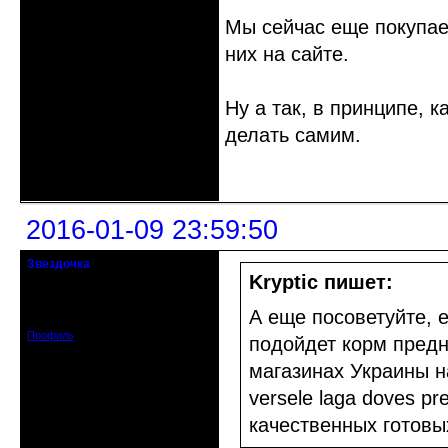
Мы сейчас еще покупае
них на сайте.
Ну а так, в принципе, к
делать самим.
Неактивен
2016-01-09 23:59:50
Звездочка
Действительный член клуба
Kryptic пишет:
Откуда: Киев
Зарегистрирован: 2014-05-16
А еще посоветуйте, е
Сообщений: 531
Профиль
подойдет корм предн
магазинах Украины н
versele laga doves p
качественных готовы