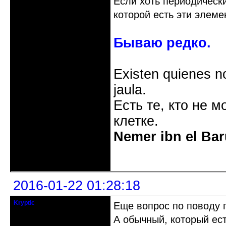
Если хоть периодическ
которой есть эти элеме
Бываю редко.
Existen quienes n
jaula.
Есть те, кто не м
клетке.
Nemer ibn el Bar
Неактивен
2016-01-22 01:28:18
Kryptic
Еще вопрос по поводу п
кандидат в члены клуба
А обычный, который ест
Зарегистрирован: 2015-12-29
Сообщений: 154