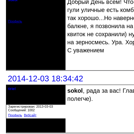
sokol
Добрый День всем! Что
Старейшина клуба
гули уличные есть комб
Откуда: г. Санкт-Петербург
Зарегистрирован: 2012-11-29
Сообщений: 5094
так хорошо...Но наверно
Профиль
балкне, я позвонила на
квиток не сохранили) 
на зерносмесь. Ура. Хо
С уважением
Неактивен
2014-12-03 18:34:42
tiriel
sokol
, рада за вас! Гл
Старожил клуба
полегче).
Откуда: Ногинск.
Зарегистрирован: 2013-03-03
Сообщений: 1002
Профиль
Вебсайт
Неактивен