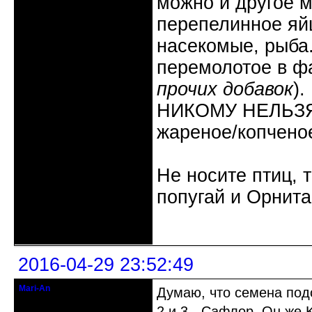
можно и другое м
перепелинное яйц
насекомые, рыба
перемолотое в ф
прочих добавок
).
НИКОМУ НЕЛЬЗЯ: 
жареное/копчено
Не носите птиц, 
попугай и Орнита
Неактивен
2016-04-29 23:52:49
Mari-An
Думаю, что семена под
Moderator
2 и 3 - Сафлор. Он же K