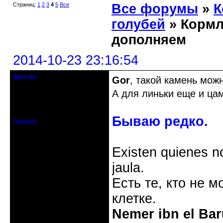
Страниц:
1
2
3
4
5
Все
Все форумы
»
К
голубей
» Кормл
дополняем
2014-10-23 23:16:54
Mari-An
Gor
, такой камень мож
Moderator
А для линьки еще и ца
Откуда: Украина, Днепр. обл.
Зарегистрирован: 2008-09-06
Сообщений: 11728
Бываю редко.
Профиль
Existen quienes n
jaula.
Есть те, кто не м
клетке.
Nemer ibn el Bar