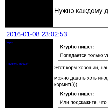
Нужно каждому д
Неактивен
2016-01-08 23:02:53
lupin
Старейшина клуба
Kryptic пишет:
Откуда: Киев, Украина
Попадается только ver
Зарегистрирован: 2012-06-09
Сообщений: 5328
Профиль
Вебсайт
Этот корм хороший, наш
можно давать хоть иног
кормить)))
Kryptic пишет:
Или подскажите, что