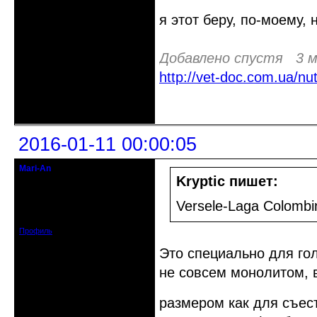
я этот беру, по-моему, 
Добавлено спустя 3 м
http://vet-doc.com.ua/nu
Неактивен
2016-01-11 00:00:05
Mari-An
Moderator
Kryptic пишет:
Откуда: Украина, Днепр. обл.
Versele-Laga Colombi
Зарегистрирован: 2008-09-06
Сообщений: 11728
Профиль
Это специально для го
не совсем монолитом, 
размером как для съес