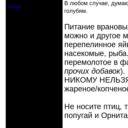
Сообщений: 2338
В любом случае, думаю 
Профиль
голубям.
Питание врановых
можно и другое м
перепелинное яйц
насекомые, рыба
перемолотое в ф
прочих добавок
).
НИКОМУ НЕЛЬЗЯ: 
жареное/копчено
Не носите птиц, 
попугай и Орнита
Неактивен