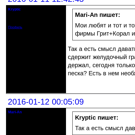
Kryptic
кандидат в члены клуба
Mari-An пишет:
Зарегистрирован: 2015-12-29
Сообщений: 154
Мои любят и тот и то
Профиль
фирмы Грит+Корал и/
Так а есть смысл дават
сдержит желудочный гра
держал, сегодня тольк
песка? Есть в нем необ
Неактивен
2016-01-12 00:05:09
Mari-An
Moderator
Kryptic пишет:
Откуда: Украина, Днепр. обл.
Так а есть смысл да
Зарегистрирован: 2008-09-06
Сообщений: 11728