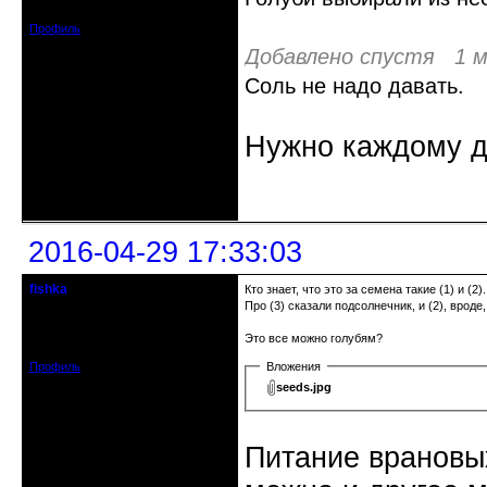
Сообщений: 2634
Профиль
Добавлено спустя 1 м
Соль не надо давать.
Нужно каждому д
Неактивен
2016-04-29 17:33:03
fishka
Кто знает, что это за семена такие (1) и (2).
Действительный член клуба
Про (3) сказали подсолнечник, и (2), вроде,
Откуда: Рига, Прибалтика
Зарегистрирован: 2009-08-04
Это все можно голубям?
Сообщений: 2338
Профиль
Вложения
seeds.jpg
Питание врановых