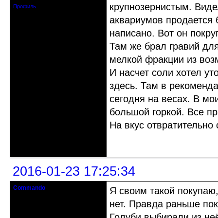
крупнозернистым. Виде
Профиль
аквариумов продается 
написано. Вот он покру
Там же брал гравий для
мелкой фракции из возм
И насчет соли хотел ут
здесь. Там в рекоменда
сегодня на весах. В мо
большой горкой. Все пр
На вкус отвратительно
Неактивен
2016-01-23 17:25:34
Commando
Я своим такой покупаю,
гость клуба
нет. Правда раньше пок
Откуда: Украина.Луганск
Голуби выбирали из не
Зарегистрирован: 2012-08-27