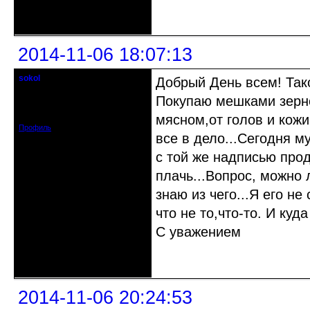
Неактивен
2014-11-06 18:07:13
sokol
Добрый День всем! Так
Старейшина клуба
Покупаю мешками зерно
Откуда: г. Санкт-Петербург
Зарегистрирован: 2012-11-29
Сообщений: 5094
мясном,от голов и кожи
Профиль
все в дело...Сегодня м
с той же надписью про
плачь...Вопрос, можно 
знаю из чего...Я его н
что не то,что-то. И куда
С уважением
Неактивен
2014-11-06 20:24:53