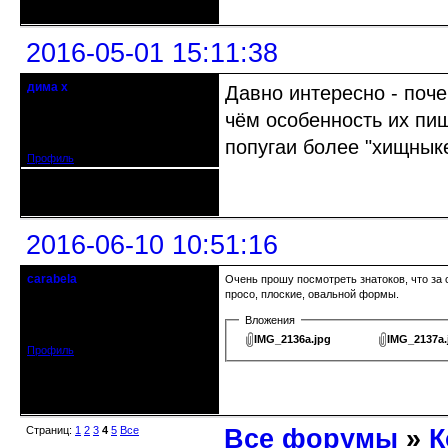
2016-05-01 15:11:38
дима х
Давно интересно - поч
Действительный член клуба
чём особенность их пи
Откуда: Беларусь, г.Витебск
Зарегистрирован: 2014-09-03
Сообщений: 2224
попугаи более "хищныке
Профиль
Неактивен
2016-06-10 10:51:16
carabela
Очень прошу посмотреть знатоков, что за 
кандидат в члены клуба
просо, плоские, овальной формы.
Откуда: Ярославль
Вложения
Зарегистрирован: 2014-12-22
Сообщений: 160
IMG_2136а.jpg
IMG_2137а.
Профиль
Неактивен
Страниц:
1
2
3
4
5
Все
Все форумы
»
К