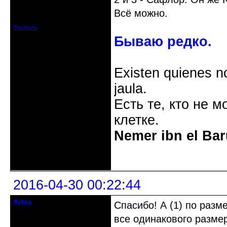
Откуда: Украина, Днепр. обл.
Всё можно.
Зарегистрирован: 2008-09-06
Сообщений: 11728
Профиль
Бываю редко.
Existen quienes n
jaula.
Есть те, кто не м
клетке.
Nemer ibn el Bar
Неактивен
2016-04-30 00:22:44
fishka
Спасибо! А (1) по разм
Действительный член клуба
все одинакового разме
Откуда: Рига, Прибалтика
Зарегистрирован: 2009-08-04