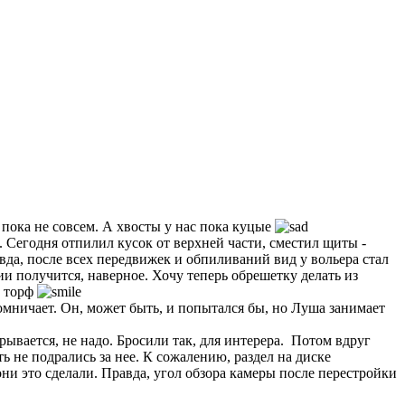
 пока не совсем. А хвосты у нас пока куцые
 Сегодня отпилил кусок от верхней части, сместил щиты -
авда, после всех передвижек и обпиливаний вид у вольера стал
ии получится, наверное. Хочу теперь обрешетку делать из
о торф
омничает. Он, может быть, и попытался бы, но Луша занимает
рывается, не надо. Бросили так, для интерера. Потом вдруг
 не подрались за нее. К сожалению, раздел на диске
к они это сделали. Правда, угол обзора камеры после перестройки