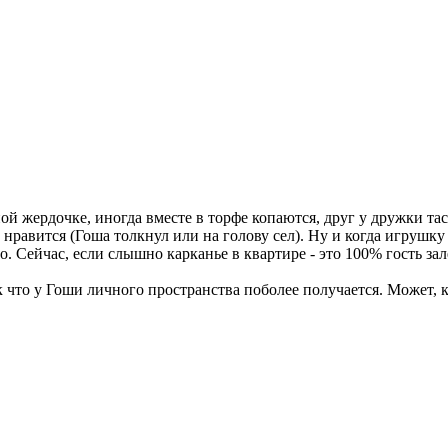
ной жердочке, иногда вместе в торфе копаются, друг у дружки та
е нравится (Гоша толкнул или на голову сел). Ну и когда игрушк
о. Сейчас, если слышно карканье в квартире - это 100% гость з
к что у Гоши личного пространства поболее получается. Может, к