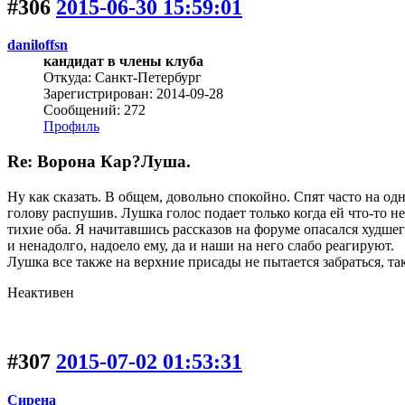
#306
2015-06-30 15:59:01
daniloffsn
кандидат в члены клуба
Откуда: Санкт-Петербург
Зарегистрирован: 2014-09-28
Сообщений: 272
Профиль
Re: Ворона Кар?Луша.
Ну как сказать. В общем, довольно спокойно. Спят часто на од
голову распушив. Лушка голос подает только когда ей что-то н
тихие оба. Я начитавшись рассказов на форуме опасался худшег
и ненадолго, надоело ему, да и наши на него слабо реагируют.
Лушка все также на верхние присады не пытается забраться, та
Неактивен
#307
2015-07-02 01:53:31
Сирена