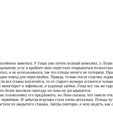
о особенно заметно). У Гоши уже почти полный комплект, у Луши
альнему углу и крайнее окно перестало открываться полностью.
атил, и не использовался, так что птицы ничего не потеряли. Пр
 один повод для перестройки. Правда, только после отделки лодж
сли все планы воплотятся, то от старого вольера останется тольк
 меня берет и зофобасов, и куриные шейки. Гоша все так же скр
ть более высокую присаду он пока не догадывается.
ак головоломку его предложить, но Лена сказала, что тяжело отк
ервячков. И забытая игрушка стала очень актуальна. Птицы чуть
достали из закрытого стакана. Завтра повторю, я хочу видеть, ка