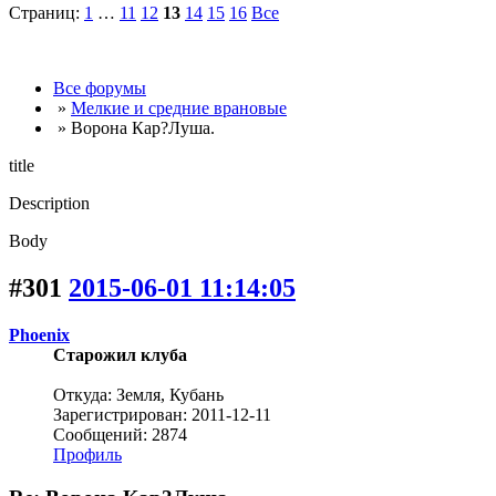
Страниц:
1
…
11
12
13
14
15
16
Все
Все форумы
»
Мелкие и средние врановые
» Ворона Кар?Луша.
title
Description
Body
#301
2015-06-01 11:14:05
Phoenix
Старожил клуба
Откуда: Земля, Кубань
Зарегистрирован: 2011-12-11
Сообщений: 2874
Профиль