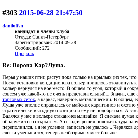
#303
2015-06-28 21:47:50
daniloffsn
кандидат в члены клуба
Откуда: Санкт-Петербург
Зарегистрирован: 2014-09-28
Сообщений: 272
Профиль
Re: Ворона Кар?Луша.
Перья у наших птиц растут пока только на крыльях (из тех, чт
После установки кондиционера вольер пришлось отодвинуть к д
вольер вернулся на вое место. В общем-то угол, который я сокр
совсем уже какой-то не очень представительный... Значит, еще
торговых сеток
, а каркас, наверное, металлический. В общем, е
Луша уже вполне оправилась от майских карантинов и охотно у
стратегически выгодную позицию и ему не подобраться. А заня
Валялся у нас в вольере стакан-невыливайка. Я сначала думал к
обнаружил его открытым. А сегодня решил положить туда пару ч
переполнился, а я не уследил, записать не удалось... Червяков 
слегка уменьшился, теперь необозримых мест больше...