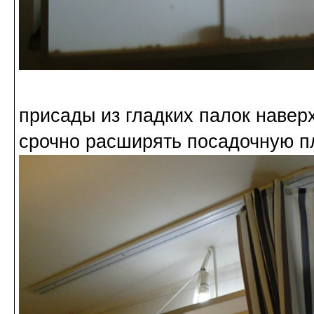
присады из гладких палок навер
срочно расширять посадочную п