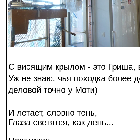
С висящим крылом - это Гриша, в
Уж не знаю, чья походка более д
деловой точно у Моти)
И летает, словно тень,
Глаза светятся, как день...