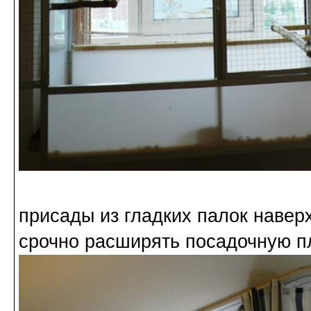
присады из гладких палок навер
срочно расширять посадочную п