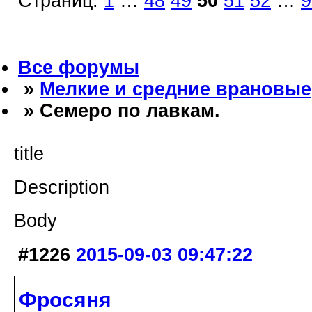
Страниц:
1
…
48
49
50
51
52
…
9
Все форумы
»
Мелкие и средние врановые
» Семеро по лавкам.
title
Description
Body
#1226
2015-09-03 09:47:22
Фросяня