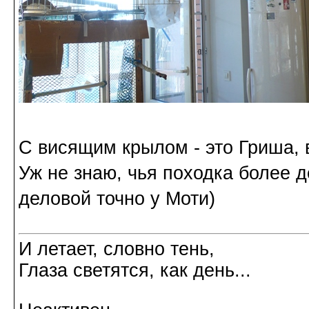
С висящим крылом - это Гриша, в
Уж не знаю, чья походка более д
деловой точно у Моти)
И летает, словно тень,
Глаза светятся, как день...