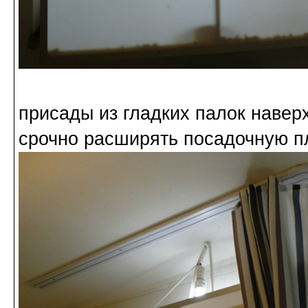
присады из гладких палок навер
срочно расширять посадочную п