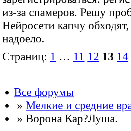
из-за спамеров. Решу про
Нейросети капчу обходят, 
надоело.
Страниц:
1
…
11
12
13
14
Все форумы
»
Мелкие и средние вр
» Ворона Кар?Луша.