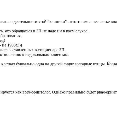
вана о деятельности этой "клиники" - кто-то имел несчастье вл
, что обращаться в ЗП не надо ни в коем случае.
образования.
ед!
на 1905г.)))
 числе оставленных в стационаре ЗП.
о отношению к недовольным клиентам.
х клетках буквально одна на другой сидят голодные птицы. Когд
руется как врач-орнитолог. Однако правильно будет рвач-орнитол