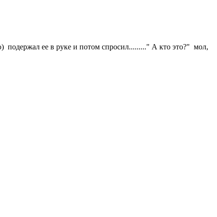
подержал ее в руке и потом спросил........." А кто это?" мол,