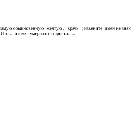
самую обыкновенную -желтую , "врачь "( извените, имен не знаю) 
тог.. .птичка умерла от старости......