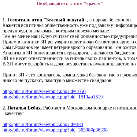
Не обращайтесь к этим "врачам"
1.
Госпиталь птиц "Зеленый попугай"
, в народе Зеленопоп.
Кажется вся птичья общественность уже под завязку информиро
предупредили знакомые, которым повезло меньше.
Тем не менее наш Клуб считает свей обязанностью предупредить
Прием в клинике ЗП регулярно ведут люди без ветеринарного 
Сам г.Романов не имеет ветеринарного образования - он охотов
Анализы в ЗП оплачиваются втридорога, а делаются бюджетно - 
ЗП не несет ответственности за гибель своих пациентов, в том
В ЗП могут оскорбить и даже осуществить рукоприкладство п
Приют ЗП - это концлагерь, комнатушка без окон, где в грязны
никого не пускают, памятуя о множестве скандалов.
http://ptic.ru/forum/viewtopic.php?id=1050
http://ptic.ru/forum/viewtopic.php?pid=1519#p1519
2.
Наталья Бебих.
Работает в Московском зоопарке и позициони
"качеству".
http://ptic.ru/forum/viewtopic.php?id=383
http://ptic.ru/forum/viewtopic.php?pid=36398#p36398