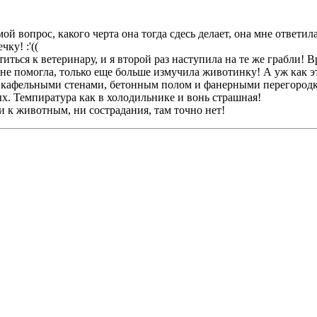
й вопрос, какого черта она тогда сдесь делает, она мне ответила
ку! :'((
иться к ветеринару, и я второй раз наступила на те же грабли! 
 не помогла, только еще больше измучила животинку! А уж как 
 кафельными стенами, бетонным полом и фанерными перегородка
. Темпиратура как в холодильнике и вонь страшная!
и к животным, ни сострадания, там точно нет!