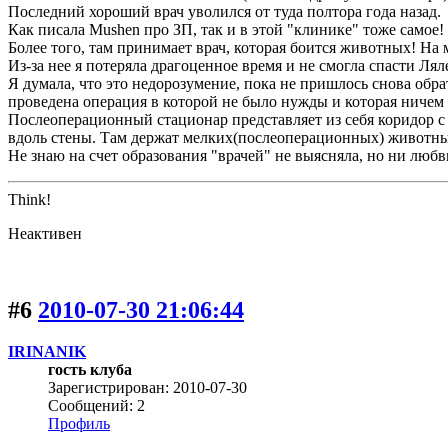
Последний хороший врач уволился от туда полтора года назад.
Как писала Mushen про ЗП, так и в этой "клинике" тоже самое!
Более того, там принимает врач, которая боится животных! На мо
Из-за нее я потеряла драгоценное время и не смогла спасти Лялеч
Я думала, что это недорозумение, пока не пришлось снова обрат
проведена операция в которой не было нужды и которая ничем
Послеоперационный стационар представляет из себя коридор с
вдоль стены. Там держат мелких(послеоперационных) животных
Не знаю на счет образования "врачей" не выясняла, но ни любв
Think!
Неактивен
#6
2010-07-30 21:06:44
IRINANIK
гость клуба
Зарегистрирован: 2010-07-30
Сообщений: 2
Профиль