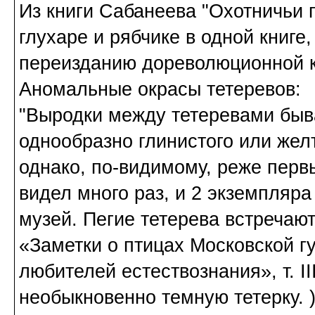
Из книги Сабанеева "Охотничьи 
глухаре и рябчике в одной книг
переизданию дореволюционной к
Аномальные окрасы тетеревов:
"Выродки между тетеревами быв
однообразно глинистого или желт
однако, по-видимому, реже перв
видел много раз, и 2 экземпляр
музей. Пегие тетерева встречаю
«Заметки о птицах Московской 
любителей естествознания», т. III
необыкновенно темную тетерку. )