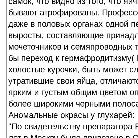
самок, что видно из того, что я
бывают атрофированы. Профессо
даже в половых органах одной п
выросты, составляющие принадл
мочеточников и семяпроводных тр
бы переход к гермафродитизму(
холостые курочки, быть может с
утратившие свои яйца, отличают
ярким и густым общим цветом о
более широкими черными полосам
Аномальные окрасы у глухарей:
"По свидетельству препаратора Е
лет в Москву было привезено в О