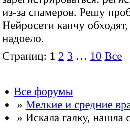
из-за спамеров. Решу про
Нейросети капчу обходят, 
надоело.
Страниц:
1
2
3
…
10
Все
Все форумы
»
Мелкие и средние вр
» Искала галку, нашла 