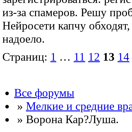
из-за спамеров. Решу про
Нейросети капчу обходят, 
надоело.
Страниц:
1
…
11
12
13
14
Все форумы
»
Мелкие и средние вр
» Ворона Кар?Луша.