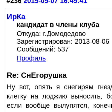
#236
2015-05-07 16:45:41
ИрКа
кандидат в члены клуба
Откуда: г.Домодедово
Зарегистрирован: 2013-08-06
Сообщений: 537
Профиль
Re: СнЕгорушка
Ну вот, опять я снегирям гне
клетку на лоджию выносить, б
если вообще вылупятся, конечн