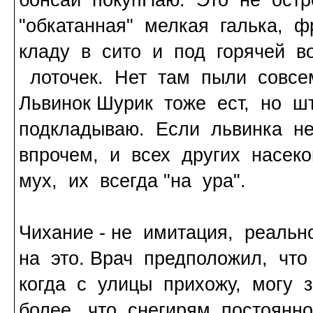
бонсаи покупПаю. Это не остр
"обкатанная" мелкая галька, 
кладу в сито и под горячей 
лоточек. Нет там пыли совсе
Львинок Шурик тоже ест, но ш
подкладываю. Если львинка не
впрочем, и всех других насеко
мух, их всегда "на ура".
Чихание - не имитация, реаль
на это. Врач предположил, что
когда с улицы прихожу, могу 
более, что снегирям постоянн