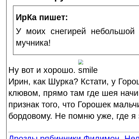
ИрКа пишет:
У моих снегирей небольшой п
мучника!
Ну вот и хорошо.
Ирин, как Шурка? Кстати, у Горо
клювом, прямо там где шея начин
признак того, что Горошек мальч
бордовому. Не помню уже, где я э
Дрозды рябинники Филимон, Нел