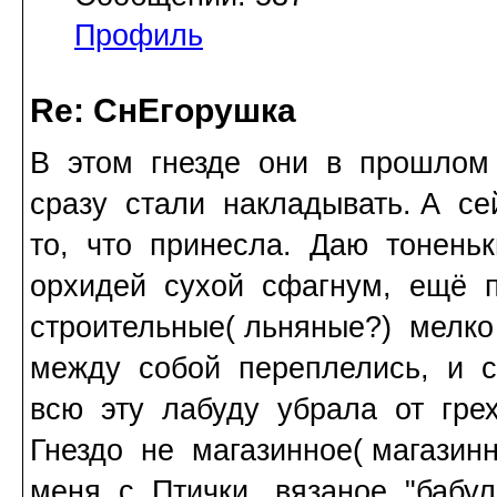
Профиль
Re: СнЕгорушка
В этом гнезде они в прошлом
сразу стали накладывать. А с
то, что принесла. Даю тонень
орхидей сухой сфагнум, ещё п
строительные( льняные?) мелк
между собой переплелись, и с
всю эту лабуду убрала от гре
Гнездо не магазинное( магазин
меня с Птички, вязаное "бабул