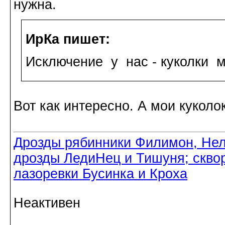
нужна.
ИрКа пишет:
Исключение у нас - куколки м
Вот как интересно. А мои куколо
Дрозды рябинники Филимон, Нел
дрозды ЛедиНец и Тишуня; скво
лазоревки Бусинка и Кроха
Неактивен