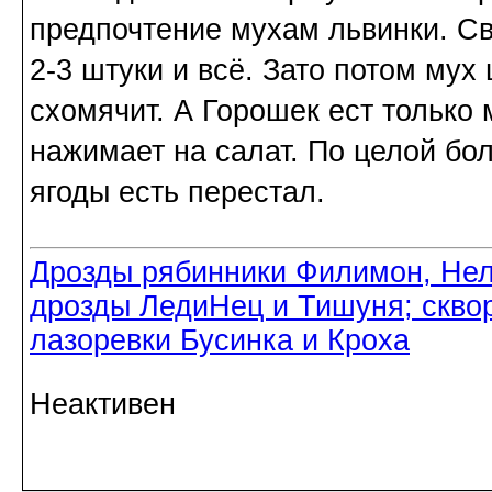
предпочтение мухам львинки. Све
2-3 штуки и всё. Зато потом му
схомячит. А Горошек ест только 
нажимает на салат. По целой бо
ягоды есть перестал.
Дрозды рябинники Филимон, Нел
дрозды ЛедиНец и Тишуня; скво
лазоревки Бусинка и Кроха
Неактивен