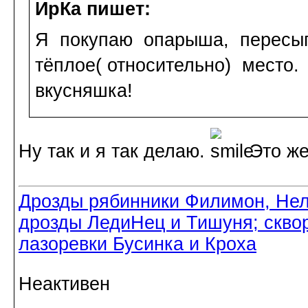
ИрКа пишет:
Я покупаю опарыша, пересы
тёплое( относительно) место
вкусняшка!
Ну так и я так делаю.
Это же
Дрозды рябинники Филимон, Нел
дрозды ЛедиНец и Тишуня; скво
лазоревки Бусинка и Кроха
Неактивен