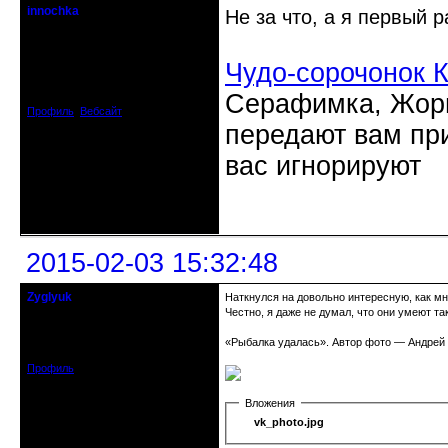
innochka
Не за что, а я первый р
Moderator
Откуда: Днепродзержинск
Чудо-сорочонок 
Днепропетровск
Зарегистрирован: 2012-07-12
Сообщений: 12909
Серафимка, Жорик
Профиль
Вебсайт
передают вам при
вас игнорируют
Неактивен
2015-02-03 15:32:48
Zyglyuk
Наткнулся на довольно интересную, как м
кандидат в члены клуба
Честно, я даже не думал, что они умеют та
Откуда: Москва
Зарегистрирован: 2011-04-29
«Рыбалка удалась». Автор фото — Андрей
Сообщений: 259
Профиль
Вложения
vk_photo.jpg