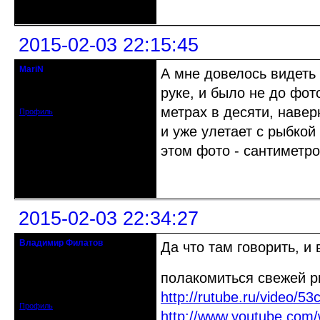
Неактивен
2015-02-03 22:15:45
MariN
А мне довелось видеть
кандидат в члены клуба
руке, и было не до фо
Зарегистрирован: 2012-10-23
Сообщений: 355
метрах в десяти, навер
Профиль
и уже улетает с рыбкой
этом фото - сантиметро
Неактивен
2015-02-03 22:34:27
Владимир Филатов
Да что там говорить, и
24.08.1952 - 09.11.2019 R.I.P.
полакомиться свежей 
Откуда: Санкт-Петербург
Зарегистрирован: 2010-10-20
Сообщений: 20570
http://rutube.ru/video/
Профиль
http://www.youtube.co