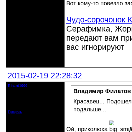
Вот кому-то повезло за
Чудо-сорочонок 
Серафимка, Жорик
передают вам при
вас игнорируют
Неактивен
2015-02-19 22:28:32
Rihard1000
Действительный член клуба
Владимир Филатов
Откуда: Санкт-Петербург
Красавец... Подошел,
Зарегистрирован: 2014-11-12
Сообщений: 1454
подальше...
Профиль
Ой, приколюха
Д