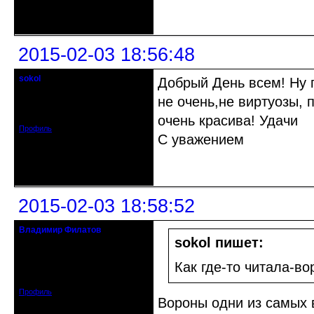
Неактивен
2015-02-03 18:56:48
sokol
Добрый День всем! Ну п
Старейшина клуба
не очень,не виртуозы,
Откуда: г. Санкт-Петербург
Зарегистрирован: 2012-11-29
Сообщений: 5094
очень красива! Удачи
Профиль
С уважением
Неактивен
2015-02-03 18:58:52
Владимир Филатов
24.08.1952 - 09.11.2019 R.I.P.
sokol пишет:
Откуда: Санкт-Петербург
Как где-то читала-во
Зарегистрирован: 2010-10-20
Сообщений: 20570
Профиль
Вороны одни из самых 