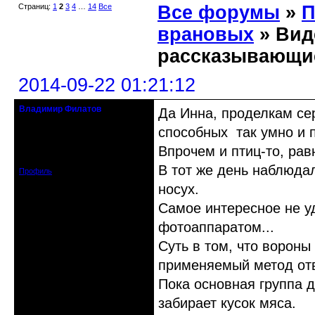
Страниц:
1
2
3
4
…
14
Все
Все форумы
»
П
врановых
» Вид
рассказывающие
2014-09-22 01:21:12
Владимир Филатов
Да Инна, проделкам сер
24.08.1952 - 09.11.2019 R.I.P.
способных так умно и п
Откуда: Санкт-Петербург
Впрочем и птиц-то, рав
Зарегистрирован: 2010-10-20
Сообщений: 20570
В тот же день наблюда
Профиль
носух.
Самое интересное не уд
фотоаппаратом...
Суть в том, что вороны
применяемый метод от
Пока основная группа д
забирает кусок мяса.