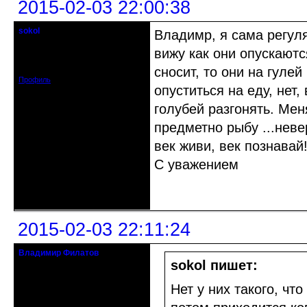
2015-02-03 22:00:38
sokol
Владимр, я сама регуля
Старейшина клуба
вижу как они опускаютс
Откуда: г. Санкт-Петербург
Зарегистрирован: 2012-11-29
Сообщений: 5094
сносит, то они на гулей
Профиль
опуститься на еду, нет
голубей разгонять. Мен
предметно рыбу ...неве
век живи, век познавай
С уважением
Неактивен
2015-02-03 22:11:24
Владимир Филатов
24.08.1952 - 09.11.2019 R.I.P.
sokol пишет:
Откуда: Санкт-Петербург
Нет у них такого, что
Зарегистрирован: 2010-10-20
Сообщений: 20570