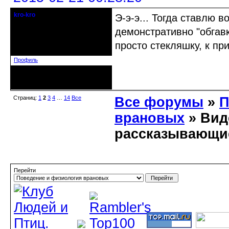
kro-kro
Э-э-э... Тогда ставлю 
Старожил клуба
демонстративно "обгавк
Откуда: Москва
просто стекляшку, к п
Зарегистрирован: 2013-09-11
Сообщений: 1999
Профиль
Неактивен
Страниц:
1
2
3
4
…
14
Все
Все форумы
»
П
врановых
» Вид
рассказывающие
Перейти