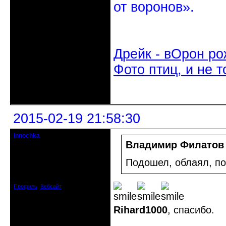
от воронов».
Дрейк - вОрон ро
Фото птиц, и не т
Неактивен
2015-02-19 21:58:30
innochka
Moderator
Владимир Филатов
Откуда: Днепродзержинск
Подошел, облаял, по
Днепропетровск
Зарегистрирован: 2012-07-12
Сообщений: 12909
Профиль
Вебсайт
Rihard1000
, спасибо.