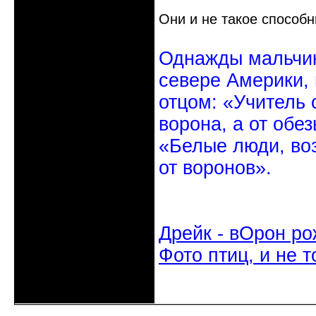
Они и не такое способ
Однажды мальчик
севере Америки,
отцом: «Учитель 
ворона, а от обе
«Белые люди, во
от воронов».
Дрейк - вОрон ро
Фото птиц, и не т
Неактивен