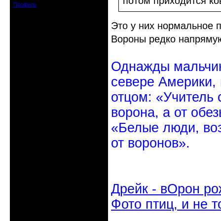
потом приходится ко
Профиль
Это у них нормальное 
Вороны редко напрямую 
Однажды мальчик
севере Америки,
отцом: «Учитель 
ворона, а от обе
«Белые люди, во
от воронов».
Дрейк - вОрон ро
Фото птиц, и не т