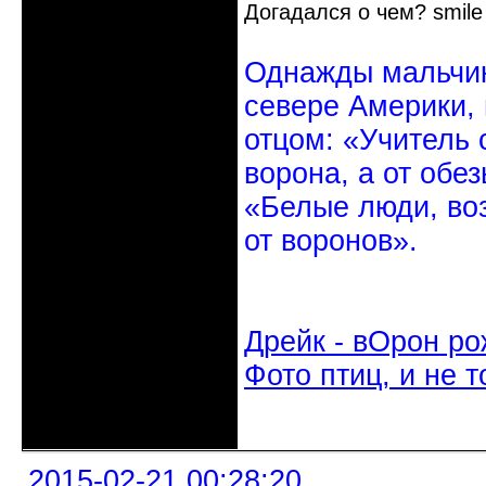
Догадался о чем?
Однажды мальчик
севере Америки,
отцом: «Учитель 
ворона, а от обе
«Белые люди, во
от воронов».
Дрейк - вОрон ро
Фото птиц, и не т
Неактивен
2015-02-21 00:28:20