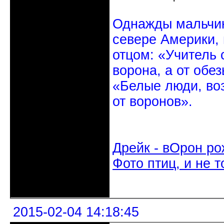
Однажды мальчик
севере Америки,
отцом: «Учитель 
ворона, а от обе
«Белые люди, во
от воронов».
Дрейк - вОрон ро
Фото птиц, и не т
Неактивен
2015-02-04 14:18:45