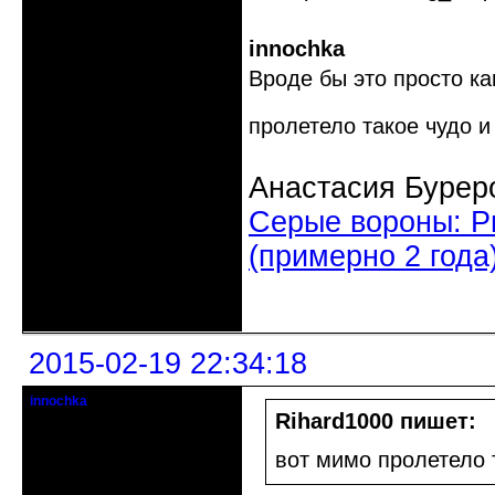
innochka
Вроде бы это просто к
пролетело такое чудо 
Анастасия Бурер
Серые вороны: Р
(примерно 2 года)
Неактивен
2015-02-19 22:34:18
innochka
Moderator
Rihard1000 пишет:
Откуда: Днепродзержинск
вот мимо пролетело 
Днепропетровск
Зарегистрирован: 2012-07-12
Сообщений: 12909