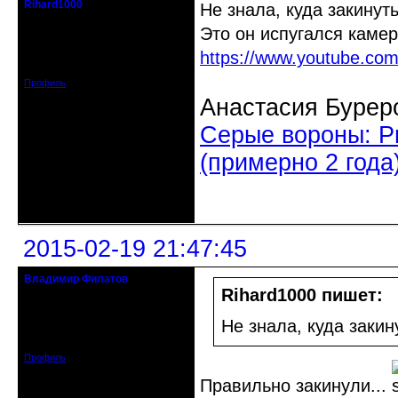
Rihard1000
Не знала, куда закинут
Действительный член клуба
Это он испугался каме
Откуда: Санкт-Петербург
https://www.youtube.c
Зарегистрирован: 2014-11-12
Сообщений: 1454
Профиль
Анастасия Бурер
Серые вороны: Р
(примерно 2 года)
Неактивен
2015-02-19 21:47:45
Владимир Филатов
24.08.1952 - 09.11.2019 R.I.P.
Rihard1000 пишет:
Откуда: Санкт-Петербург
Не знала, куда закин
Зарегистрирован: 2010-10-20
Сообщений: 20570
Профиль
Правильно закинули...