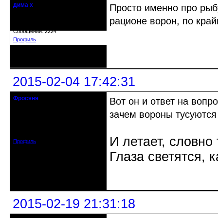
дима х
Просто именно про рыб
Действительный член клуба
рационе ворон, по край
Откуда: Беларусь, г.Витебск
Зарегистрирован: 2014-09-03
Сообщений: 2224
Профиль
Неактивен
2015-02-04 17:42:31
Фросяня
Вот он и ответ на вопр
Moderators
зачем вороны тусуются 
Откуда: С-Петербург
Зарегистрирован: 2012-06-20
Сообщений: 4578
И летает, словно 
Профиль
Глаза светятся, к
Неактивен
2015-02-19 21:31:18