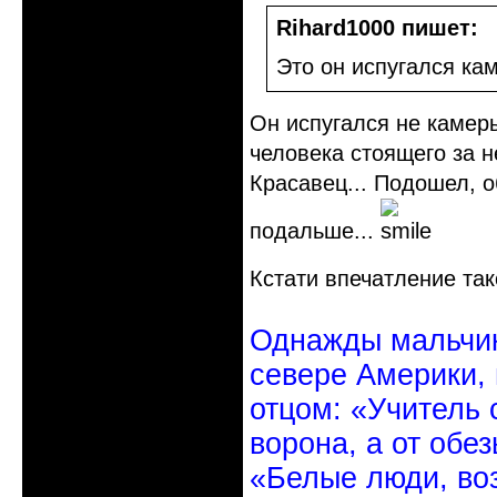
Rihard1000 пишет:
Это он испугался ка
Он испугался не камер
человека стоящего за н
Красавец... Подошел, о
подальше...
Кстати впечатление так
Однажды мальчик
севере Америки,
отцом: «Учитель 
ворона, а от обе
«Белые люди, во