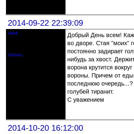
Неактивен
2014-09-22 22:39:09
sokol
Добрый День всем! Каж
Старейшина клуба
во дворе. Стая "моих" 
Откуда: г. Санкт-Петербург
Зарегистрирован: 2012-11-29
Сообщений: 5094
постоянно задирает гол
Профиль
нибудь за хвост. Держи
ворона крутится вокруг 
вороны. Причем от еды 
последнюю очередь...? 
голубей тиранит.
С уважением
Неактивен
2014-10-20 16:12:00