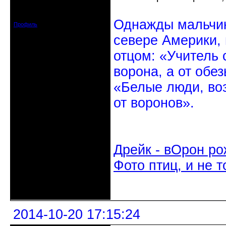
Откуда: Санкт-Петербург
Зарегистрирован: 2010-10-20
Сообщений: 20570
Однажды мальчик
Профиль
севере Америки,
отцом: «Учитель 
ворона, а от обе
«Белые люди, во
от воронов».
Дрейк - вОрон ро
Фото птиц, и не т
Неактивен
2014-10-20 17:15:24