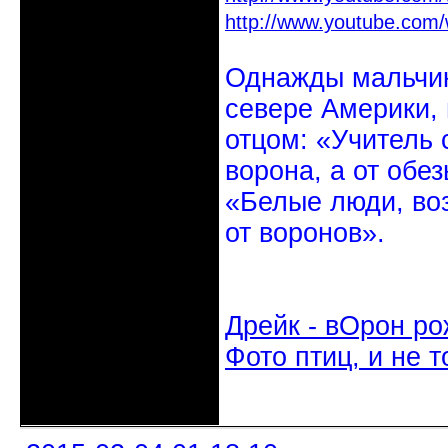
http://www.youtube.co
Однажды мальчик
севере Америки,
отцом: «Учитель 
ворона, а от обе
«Белые люди, во
от воронов».
Дрейк - вОрон ро
Фото птиц, и не т
Неактивен