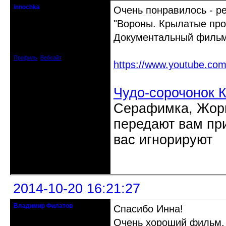
innochka
Очень понравилось - р
Moderator
"Вороны. Крылатые про
Откуда: Днепродзержинск
Документальный филь
Днепропетровск
Зарегистрирован: 2012-07-12
Сообщений: 12909
Профиль
Вебсайт
https://www.youtube.c
Чудо-сорочонок 
Серафимка, Жорик
передают вам при
вас игнорируют
Неактивен
2014-10-20 16:21:27
Владимир Филатов
Спасибо Инна!
24.08.1952 - 09.11.2019 R.I.P.
Очень хороший фильм, к