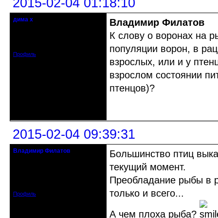
2015-02-04 01:18:10
дима х
Владимир Филатов
Действительный член клуба
К слову о воронах на р
Откуда: Беларусь, г.Витебск
Зарегистрирован: 2014-09-03
Сообщений: 2224
популяции ворон, в рац
Профиль
взрослых, или и у птен
взрослом состоянии пи
птенцов)?
Неактивен
2015-02-04 09:39:31
Владимир Филатов
Большинство птиц выка
24.08.1952 - 09.11.2019 R.I.P.
текущий момент.
Откуда: Санкт-Петербург
Преобладание рыбы в ра
Зарегистрирован: 2010-10-20
Сообщений: 20570
только и всего...
Профиль
А чем плоха рыба?