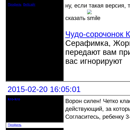
ну, если такая версия,
Профиль
Вебсайт
сказать
Чудо-сорочонок 
Серафимка, Жорик
передают вам при
вас игнорируют
Неактивен
2015-02-20 16:05:01
kro-kro
Ворон силен! Четко кла
Старожил клуба
действующий, за котор
Откуда: Москва
Согласитесь, ребенку 3-
Зарегистрирован: 2013-09-11
Сообщений: 1999
Профиль