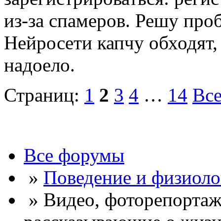
из-за спамеров. Решу про
Нейросети капчу обходят, 
надоело.
Страниц:
1
2
3
4
…
14
Вс
Все форумы
»
Поведение и физиоло
» Видео, фоторепортаж