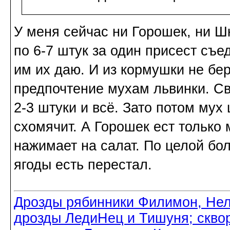
У меня сейчас ни Горошек, ни Ш
по 6-7 штук за один присест съе
им их даю. И из кормушки не бер
предпочтение мухам львинки. Све
2-3 штуки и всё. Зато потом му
схомячит. А Горошек ест только 
нажимает на салат. По целой бо
ягоды есть перестал.
Дрозды рябинники Филимон, Нел
дрозды ЛедиНец и Тишуня; скво