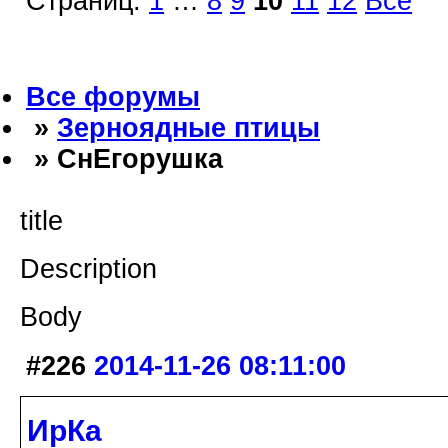
Страниц:
1
…
8
9
10
11
12
Все
Все форумы
»
Зерноядные птицы
» СнЕгорушка
title
Description
Body
#226
2014-11-26 08:11:00
ИрКа