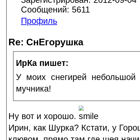
Сообщений: 5611
Профиль
Re: СнЕгорушка
ИрКа пишет:
У моих снегирей небольшой п
мучника!
Ну вот и хорошо.
Ирин, как Шурка? Кстати, у Горо
клювом, прямо там где шея начин