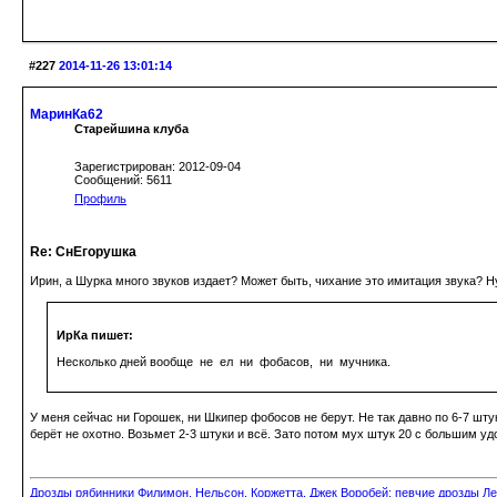
#227
2014-11-26 13:01:14
МаринКа62
Старейшина клуба
Зарегистрирован: 2012-09-04
Сообщений: 5611
Профиль
Re: СнЕгорушка
Ирин, а Шурка много звуков издает? Может быть, чихание это имитация звука? Н
ИрКа пишет:
Несколько дней вообще не ел ни фобасов, ни мучника.
У меня сейчас ни Горошек, ни Шкипер фобосов не берут. Не так давно по 6-7 шту
берёт не охотно. Возьмет 2-3 штуки и всё. Зато потом мух штук 20 с большим у
Дрозды рябинники Филимон, Нельсон, Коржетта, Джек Воробей; певчие дрозды Ле