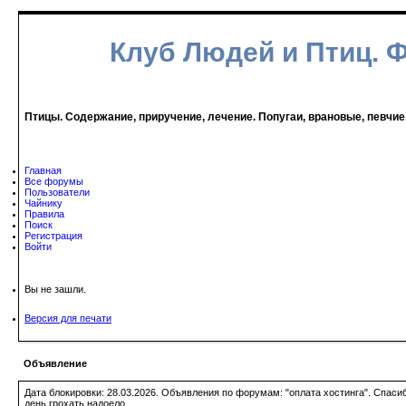
Клуб Людей и Птиц. 
Птицы. Содержание, приручение, лечение. Попугаи, врановые, певчие
Главная
Все форумы
Пользователи
Чайнику
Правила
Поиск
Регистрация
Войти
Вы не зашли.
Версия для печати
Объявление
Дата блокировки: 28.03.2026. Объявления по форумам: "оплата хостинга". Спас
день грохать надоело.