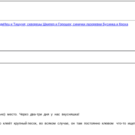
диНец и Тишуня; скворецы Шкипер и Горошек; синички лазоревки Бусинка и Кроха
но) место. Через два-три дня у нас вкусняшка!
 клюёт крупный песок, во всяком случае, он там постоянно клювом что-то ищет