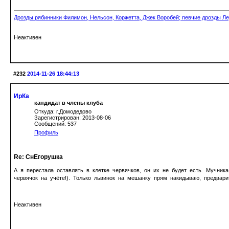
Дрозды рябинники Филимон, Нельсон, Коржетта, Джек Воробей; певчие дрозды Ле
Неактивен
#232
2014-11-26 18:44:13
ИрКа
кандидат в члены клуба
Откуда: г.Домодедово
Зарегистрирован: 2013-08-06
Сообщений: 537
Профиль
Re: СнЕгорушка
А я перестала оставлять в клетке червячков, он их не будет есть. Мучни
червячок на учёте!). Только львинок на мешанку прям накидываю, предвар
Неактивен