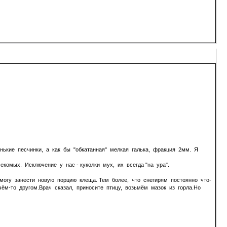
нькие песчинки, а как бы "обкатанная" мелкая галька, фракция 2мм. Я
екомых. Исключение у нас - куколки мух, их всегда "на ура".
 могу занести новую порцию клеща. Тем более, что снегирям постоянно что-
ём-то другом.Врач сказал, приносите птицу, возьмём мазок из горла.Но