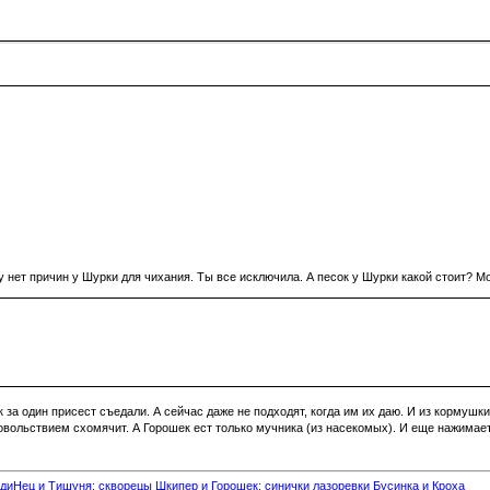
у нет причин у Шурки для чихания. Ты все исключила. А песок у Шурки какой стоит? М
к за один присест съедали. А сейчас даже не подходят, когда им их даю. И из кормушк
довольствием схомячит. А Горошек ест только мучника (из насекомых). И еще нажимает
диНец и Тишуня; скворецы Шкипер и Горошек; синички лазоревки Бусинка и Кроха