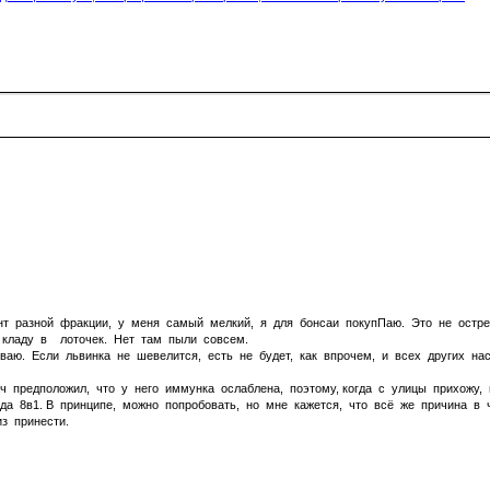
унт разной фракции, у меня самый мелкий, я для бонсаи покупПаю. Это не остре
 кладу в лоточек. Нет там пыли совсем.
ваю. Если львинка не шевелится, есть не будет, как впрочем, и всех других нас
ч предположил, что у него иммунка ослаблена, поэтому, когда с улицы прихожу,
да 8в1. В принципе, можно попробовать, но мне кажется, что всё же причина в ч
з принести.