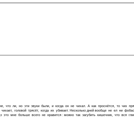
ие, что ли, но эти звуки были, и когда он не чихал. А как проснётся, то чих пр
ихает, головой трясёт, когда их убивает. Несколько дней вообще не ел ни фоба
аз это мне больше всего не нравится : можно так загубить кишечник, что вся гл