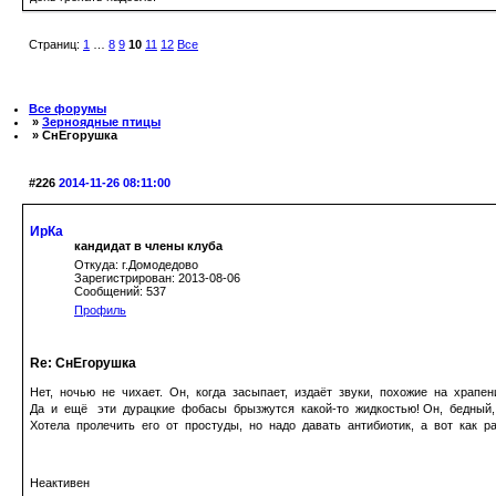
Страниц:
1
…
8
9
10
11
12
Все
Все форумы
»
Зерноядные птицы
» СнЕгорушка
#226
2014-11-26 08:11:00
ИрКа
кандидат в члены клуба
Откуда: г.Домодедово
Зарегистрирован: 2013-08-06
Сообщений: 537
Профиль
Re: СнЕгорушка
Нет, ночью не чихает. Он, когда засыпает, издаёт звуки, похожие на храпен
Да и ещё эти дурацкие фобасы брызжутся какой-то жидкостью! Он, бедный, ч
Хотела пролечить его от простуды, но надо давать антибиотик, а вот как р
Неактивен