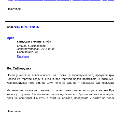
Неактивен
#228
2014-11-26 14:04:37
ИрКа
кандидат в члены клуба
Откуда: г.Домодедово
Зарегистрирован: 2013-08-06
Сообщений: 537
Профиль
Re: СнЕгорушка
Песок у меня не совсем песок : на Птичке, в аквариумистике, продаёся гр
несколько горстей кладу в сито и под горячей водой промываю, и влажный
Львинок Шурик тоже ест, но штук по 5 за раз, но я несколько раз подклады
Чихание - не имитация, реально страшно даже слышать/смотреть на это. Вра
то несу с улицы. Посоветовал на клетку повесить брелок от клеща и перое
врач не орнитолог. Но хоть в этом не отказал, предложил и помёт на анали
Неактивен