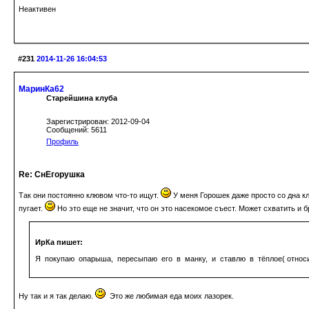
Неактивен
#231
2014-11-26 16:04:53
МаринКа62
Старейшина клуба
Зарегистрирован: 2012-09-04
Сообщений: 5611
Профиль
Re: СнЕгорушка
Так они постоянно клювом что-то ищут.
У меня Горошек даже просто со дна кл
пугает.
Но это еще не значит, что он это насекомое съест. Может схватить и б
ИрКа пишет:
Я покупаю опарыша, пересыпаю его в манку, и ставлю в тёплое( относи
Ну так и я так делаю.
Это же любимая еда моих лазорек.