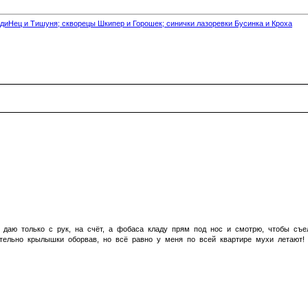
диНец и Тишуня; скворецы Шкипер и Горошек; синички лазоревки Бусинка и Кроха
ка даю только с рук, на счёт, а фобаса кладу прям под нос и смотрю, чтобы съ
ительно крылышки оборвав, но всё равно у меня по всей квартире мухи летают!