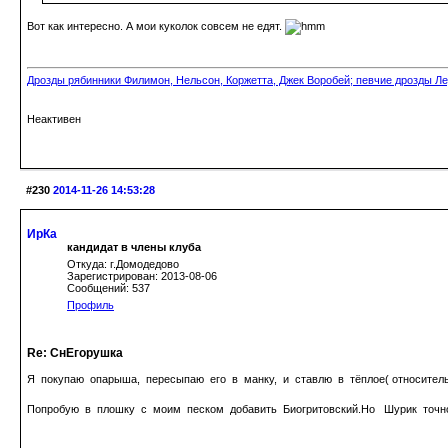
Вот как интересно. А мои куколок совсем не едят.
Дрозды рябинники Филимон, Нельсон, Коржетта, Джек Воробей; певчие дрозды Ле
Неактивен
#230
2014-11-26 14:53:28
ИрКа
кандидат в члены клуба
Откуда: г.Домодедово
Зарегистрирован: 2013-08-06
Сообщений: 537
Профиль
Re: СнЕгорушка
Я покупаю опарыша, пересыпаю его в манку, и ставлю в тёплое( относитель
Попробую в плошку с моим песком добавить Биогритовский.Но Шурик точно