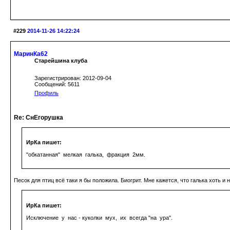
#229
2014-11-26 14:22:24
МаринКа62
Старейшина клуба
Зарегистрирован: 2012-09-04
Сообщений: 5611
Профиль
Re: СнЕгорушка
ИрКа пишет:
"обкатанная" мелкая галька, фракция 2мм.
Песок для птиц всё таки я бы положила. Биогрит. Мне кажется, что галька хоть и 
ИрКа пишет:
Исключение у нас - куколки мух, их всегда "на ура".