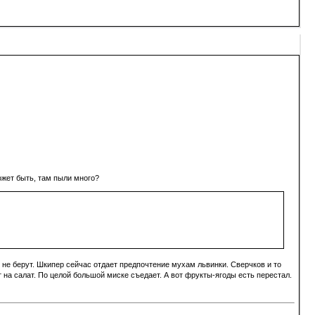
ожет быть, там пыли много?
и не берут. Шкипер сейчас отдает предпочтение мухам львинки. Сверчков и то
 на салат. По целой большой миске съедает. А вот фрукты-ягоды есть перестал.