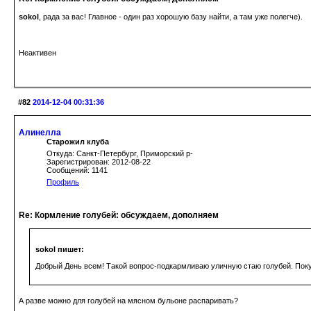
sokol
, рада за вас! Главное - один раз хорошую базу найти, а там уже полегче).
Неактивен
#82
2014-12-04 00:31:36
Алинелла
Старожил клуба
Откуда: Санкт-Петербург, Приморский р-
Зарегистрирован: 2012-08-22
Сообщений: 1141
Профиль
Re: Кормление голубей: обсуждаем, дополняем
sokol пишет:
Добрый День всем! Такой вопрос-подкармливаю уличную стаю голубей. Поку
А разве можно для голубей на мясном бульоне распаривать?