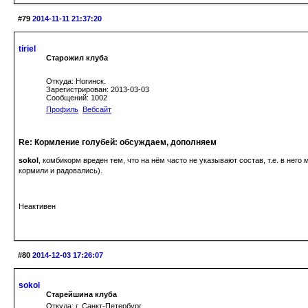
#79
2014-11-11 21:37:20
tiriel
Старожил клуба
Откуда: Ногинск.
Зарегистрирован: 2013-03-03
Сообщений: 1002
Профиль
Вебсайт
Re: Кормление голубей: обсуждаем, дополняем
sokol
, комбикорм вреден тем, что на нём часто не указывают состав, т.е. в него
кормили и радовались).
Неактивен
#80
2014-12-03 17:26:07
sokol
Старейшина клуба
Откуда: г. Санкт-Петербург