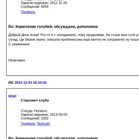
Зарегистрирован: 2012-11-29
Сообщений: 5094
Профиль
Re: Кормление голубей: обсуждаем, дополняем
Добрый День всем! Что-то я с опозданием, тему продолжаю. Не стали мои гули ули
склад, где берем зерно, описала проблему(мы еще квиток не сохранили) ну пош
С уважением
Неактивен
#81
2014-12-03 18:34:42
tiriel
Старожил клуба
Откуда: Ногинск.
Зарегистрирован: 2013-03-03
Сообщений: 1002
Профиль
Вебсайт
Re: Кормление голубей: обсуждаем, дополняем