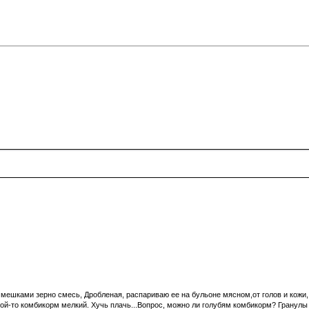
ешками зерно смесь, Дробленая, распариваю ее на бульоне мясном,от голов и кожи, 
ой-то комбикорм мелкий. Хучь плачь...Вопрос, можно ли голубям комбикорм? Гранулы м