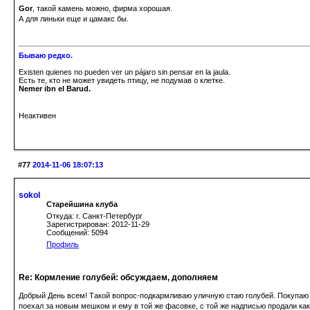
Gor
, такой камень можно, фирма хорошая.
А для линьки еще и цамакс бы.
Бываю редко.
Existen quienes no pueden ver un pájaro sin pensar en la jaula.
Есть те, кто не может увидеть птицу, не подумав о клетке.
Nemer ibn el Barud.
Неактивен
#77
2014-11-06 18:07:13
sokol
Старейшина клуба
Откуда: г. Санкт-Петербург
Зарегистрирован: 2012-11-29
Сообщений: 5094
Профиль
Re: Кормление голубей: обсуждаем, дополняем
Добрый День всем! Такой вопрос-подкармливаю уличную стаю голубей. Покупаю м
поехал за новым мешком и ему в той же фасовке, с той же надписью продали как