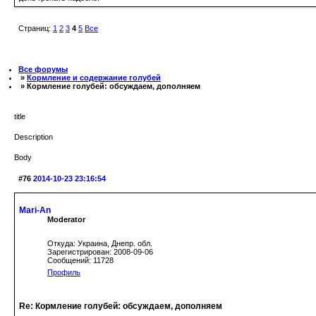
Страниц:
1
2
3
4
5
Все
Все форумы
»
Кормление и содержание голубей
» Кормление голубей: обсуждаем, дополняем
title
Description
Body
#76
2014-10-23 23:16:54
Mari-An
Moderator
Откуда: Украина, Днепр. обл.
Зарегистрирован: 2008-09-06
Сообщений: 11728
Профиль
Re: Кормление голубей: обсуждаем, дополняем