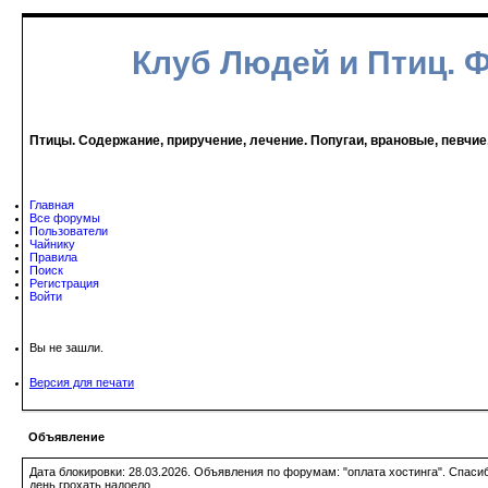
Клуб Людей и Птиц. 
Птицы. Содержание, приручение, лечение. Попугаи, врановые, певчие
Главная
Все форумы
Пользователи
Чайнику
Правила
Поиск
Регистрация
Войти
Вы не зашли.
Версия для печати
Объявление
Дата блокировки: 28.03.2026. Объявления по форумам: "оплата хостинга". Спас
день грохать надоело.