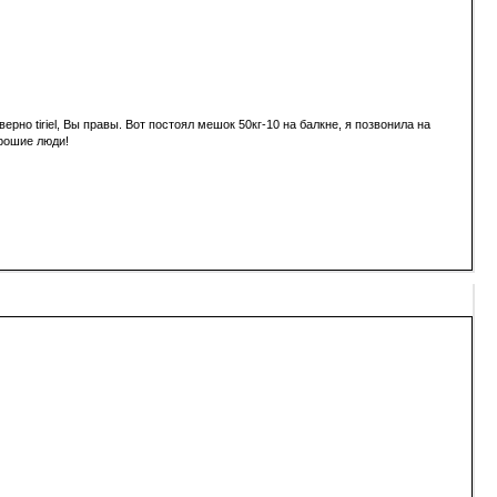
но tiriel, Вы правы. Вот постоял мешок 50кг-10 на балкне, я позвонила на
орошие люди!