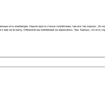
чные есть комбикорм. Нашла просто статью голубятника, там все так хорошо...Но навер
ли к нам на встречу. Обменяли мы комбикорм на зерносмесь. Ура. Хорошо, что есть х